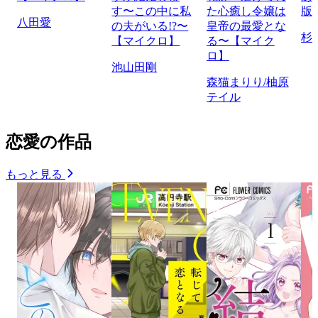
す〜この中に私
た心癒し令嬢は
版
八田愛
の夫がいる!?〜
皇帝の最愛とな
杉
【マイクロ】
る〜【マイク
ロ】
池山田剛
森猫まりり/柚原
テイル
恋愛の作品
もっと見る