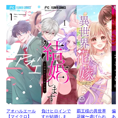
アオハルエール
負けヒロインで
覇王様の異世界
偏
【マイクロ】
すが結婚しま
花嫁〜虐げられ
あ