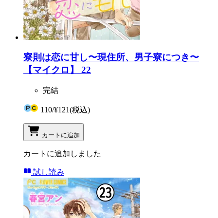
寮則は恋に甘し〜現住所、男子寮につき〜
【マイクロ】 22
完結
110
/
¥121
(税込)
カートに追加
カートに追加しました
試し読み