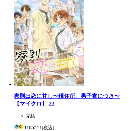
寮則は恋に甘し〜現住所、男子寮につき〜
【マイクロ】 23
完結
110
/
¥121
(税込)