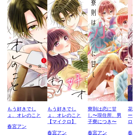
もう好きでし
もう好きでし
寮則は恋に甘
花
ょ、オレのこと
ょ、オレのこと
し〜現住所、男
ー
【マイクロ】
子寮につき〜
ロ
春宮アン
春宮アン
春宮アン
春