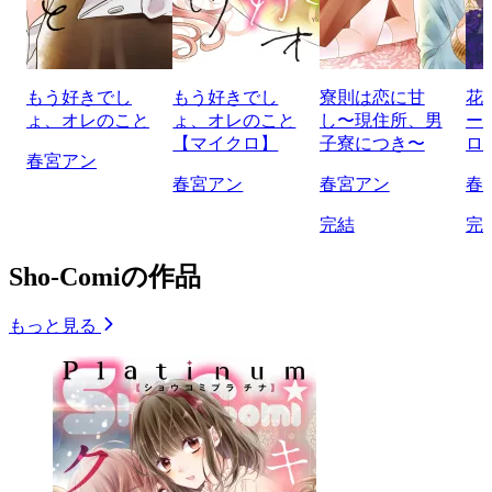
もう好きでし
もう好きでし
寮則は恋に甘
花
ょ、オレのこと
ょ、オレのこと
し〜現住所、男
ー
【マイクロ】
子寮につき〜
ロ
春宮アン
春宮アン
春宮アン
春
完結
完
Sho-Comiの作品
もっと見る