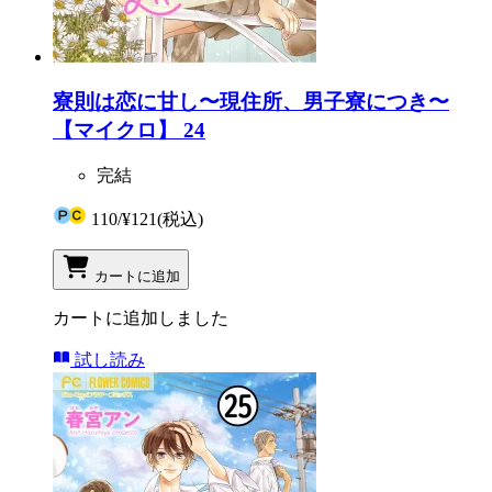
寮則は恋に甘し〜現住所、男子寮につき〜
【マイクロ】 24
完結
110
/
¥121
(税込)
カートに追加
カートに追加しました
試し読み