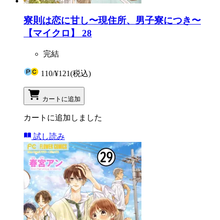
寮則は恋に甘し〜現住所、男子寮につき〜
【マイクロ】 28
完結
110
/
¥121
(税込)
カートに追加
カートに追加しました
試し読み