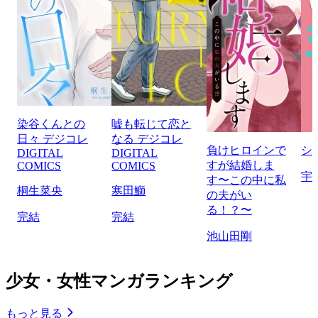
染谷くんとの
嘘も転じて恋と
日々 デジコレ
なる デジコレ
負けヒロインで
シ
DIGITAL
DIGITAL
すが結婚しま
COMICS
COMICS
宇
す〜この中に私
桐生菜央
寒田鰤
の夫がい
る！？〜
完結
完結
池山田剛
少女・女性マンガランキング
もっと見る