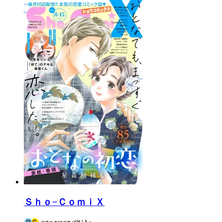
Ｓｈｏ−ＣｏｍｉＸ