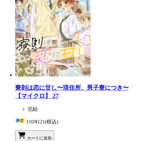
寮則は恋に甘し〜現住所、男子寮につき〜
【マイクロ】 27
完結
110
/
¥121
(税込)
カートに追加