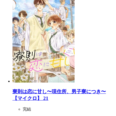
寮則は恋に甘し〜現住所、男子寮につき〜
【マイクロ】 21
完結