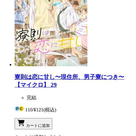
寮則は恋に甘し〜現住所、男子寮につき〜
【マイクロ】 29
完結
110
/
¥121
(税込)
カートに追加