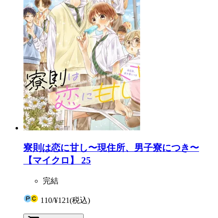
寮則は恋に甘し〜現住所、男子寮につき〜
【マイクロ】 25
完結
110
/
¥121
(税込)