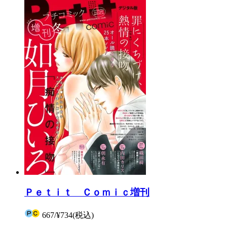
Ｐｅｔｉｔ Ｃｏｍｉｃ増刊
667
/
¥734
(税込)