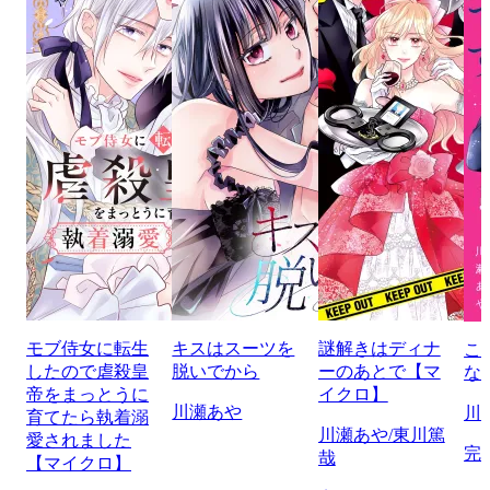
モブ侍女に転生
キスはスーツを
謎解きはディナ
こ
したので虐殺皇
脱いでから
ーのあとで【マ
な
帝をまっとうに
イクロ】
川瀬あや
川
育てたら執着溺
川瀬あや/東川篤
愛されました
完
哉
【マイクロ】