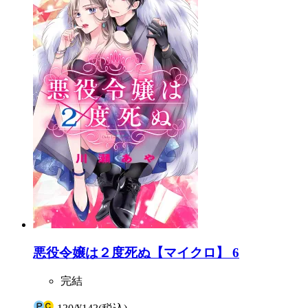
悪役令嬢は２度死ぬ【マイクロ】 6
完結