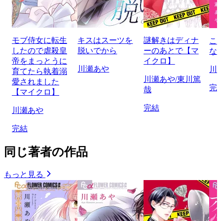
モブ侍女に転生
キスはスーツを
謎解きはディナ
こ
したので虐殺皇
脱いでから
ーのあとで【マ
な
帝をまっとうに
イクロ】
川瀬あや
川
育てたら執着溺
川瀬あや/東川篤
愛されました
完
哉
【マイクロ】
完結
川瀬あや
完結
同じ著者の作品
もっと見る