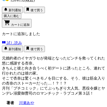
120
/
¥132
(税込)
新刊通知
後で買う
購入に進む
カートに追加
カートに追加しました
試し読み
新刊通知
後で買う
元婚約者のイヤガラセが発端となったピンチを救ってくれた
悠に感謝する杏奈。
きちんと彼と向き合うべく初デートに誘ったところ、連れて
行かれたのは彼の家。
そこで杏奈は驚くべきモノを目にする。そう、彼は筋金入り
の杏奈のストーカーだった…！？！？
月刊「プチコミック」にてぶっちぎり大人気、悪役令嬢とヤ
ンデレ溺愛御曹司のロマンチック・ラブコメ第３話！
著者
川瀬あや