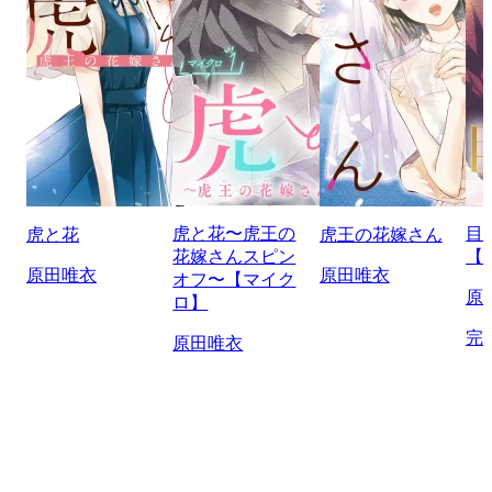
虎と花〜虎王の
目
虎と花
虎王の花嫁さん
花嫁さんスピン
【
原田唯衣
原田唯衣
オフ〜【マイク
原
ロ】
完
原田唯衣