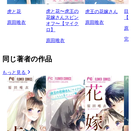
虎と花〜虎王の
目
虎と花
虎王の花嫁さん
花嫁さんスピン
【
原田唯衣
原田唯衣
オフ〜【マイク
原
ロ】
完
原田唯衣
同じ著者の作品
もっと見る