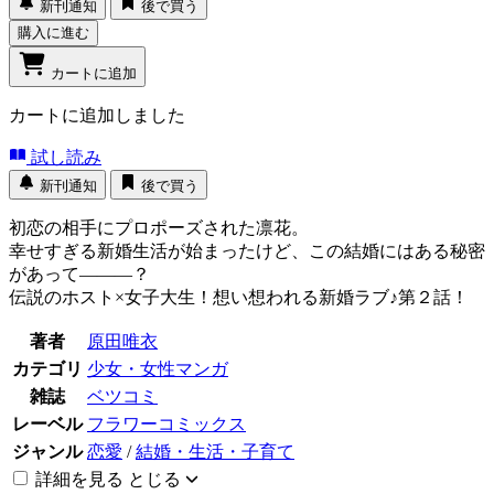
新刊通知
後で買う
購入に進む
カートに追加
カートに追加しました
試し読み
新刊通知
後で買う
初恋の相手にプロポーズされた凛花。
幸せすぎる新婚生活が始まったけど、この結婚にはある秘密
があって―――？
伝説のホスト×女子大生！想い想われる新婚ラブ♪第２話！
著者
原田唯衣
カテゴリ
少女・女性マンガ
雑誌
ベツコミ
レーベル
フラワーコミックス
ジャンル
恋愛
/
結婚・生活・子育て
詳細を見る
とじる