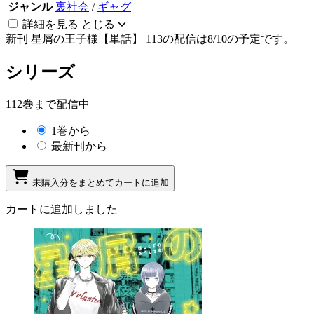
ジャンル
裏社会
/
ギャグ
詳細を見る
とじる
新刊
星屑の王子様【単話】 113の配信は8/10の予定です。
シリーズ
112巻まで配信中
1巻から
最新刊から
未購入分をまとめてカートに追加
カートに追加しました