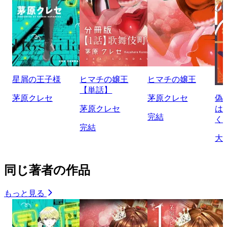
星屑の王子様
ヒマチの嬢王
ヒマチの嬢王
【単話】
茅原クレセ
茅原クレセ
偽
茅原クレセ
は
完結
く
完結
大
同じ著者の作品
もっと見る