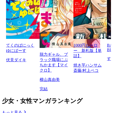
てくのぱにっく
1000円ヒーロ
BA
BU
ゆにばーす
ー 新札版【単
脱力ギャル、ブ
話】
す
ラック職場にぶ
伏見ダイキ
ちかます【マイ
焼き芋ハンサム
クロ】
斎藤/村上ペコ
横山真由美
完結
少女・女性マンガランキング
もっと見る