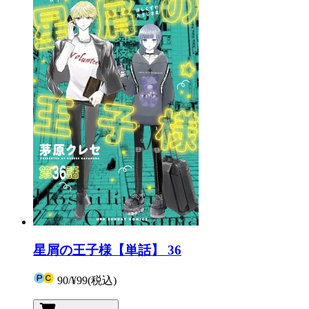
星屑の王子様【単話】 36
90
/
¥99
(税込)