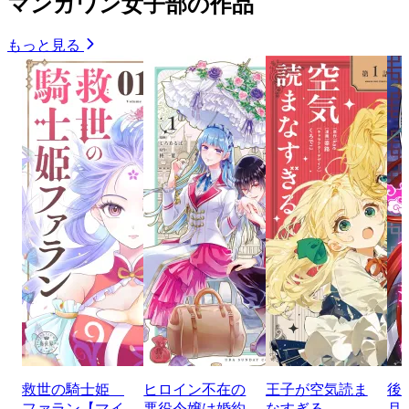
マンガワン女子部の作品
もっと見る
救世の騎士姫
ヒロイン不在の
王子が空気読ま
後
ファラン【マイ
悪役令嬢は婚約
なすぎる
月