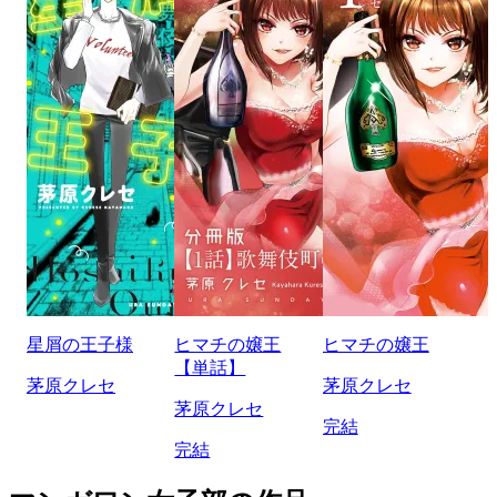
星屑の王子様
ヒマチの嬢王
ヒマチの嬢王
【単話】
茅原クレセ
茅原クレセ
茅原クレセ
完結
完結