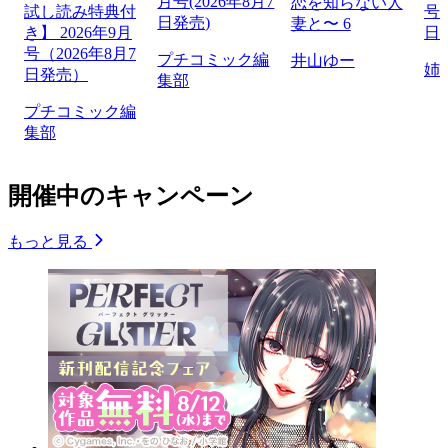
月号(2026年8月7
恋を知らない人
試し読み特典付
号（
日発売)
妻と〜 6
き】 2026年9月
日
号（2026年8月7
プチコミック編
井山ゆー
姉
日発売）
集部
プチコミック編
集部
開催中のキャンペーン
もっと見る