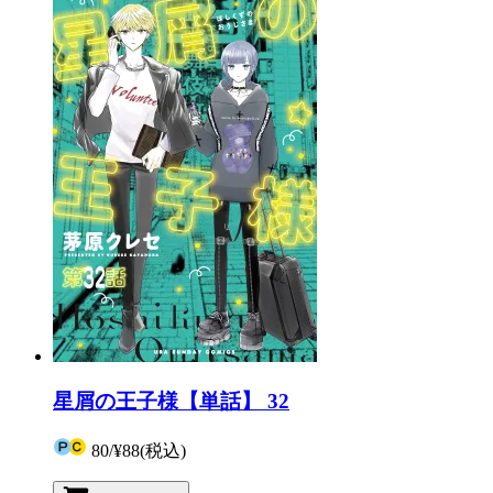
星屑の王子様【単話】 32
80
/
¥88
(税込)