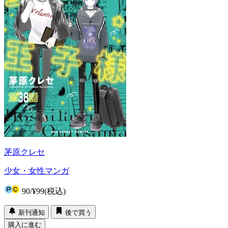
茅原クレセ
少女・女性マンガ
90
/
¥99
(税込)
新刊通知
後で買う
購入に進む