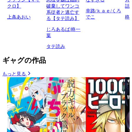
クロ】
破棄してワンコ
話
幸路/ｋａｅ/くろ
系従者と逃亡す
上条あおい
でこ
柊
る【タテ読み】
じろあるば/柊一
葉
タテ読み
ギャグの作品
もっと見る