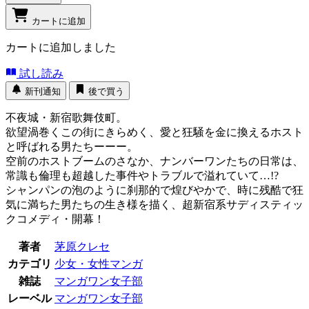
カートに追加
カートに追加しました
試し読み
新刊通知
後で買う
不夜城・新宿歌舞伎町。
欲望渦巻くこの街にきらめく、愛と狂騒を金に換えるホスト
と呼ばれる男たちーーー。
空前のホストブームのさなか、ナンバーワンたちの日常は、
常識も倫理も超越した事件やトラブルで溢れていて…!?
シャンパンの泡のように刹那的で煌びやかで、時に残酷で狂
気に満ちた男たちの生き様を描く、超新宿系サディスティッ
クコメディ・開幕！
著者
茅原クレセ
カテゴリ
少女・女性マンガ
雑誌
マンガワン女子部
レーベル
マンガワン女子部