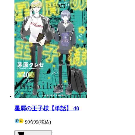
星屑の王子様【単話】 40
90
/
¥99
(税込)