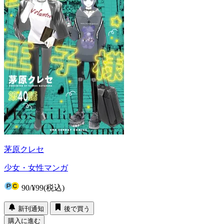
茅原クレセ
少女・女性マンガ
90
/
¥99
(税込)
新刊通知
後で買う
購入に進む