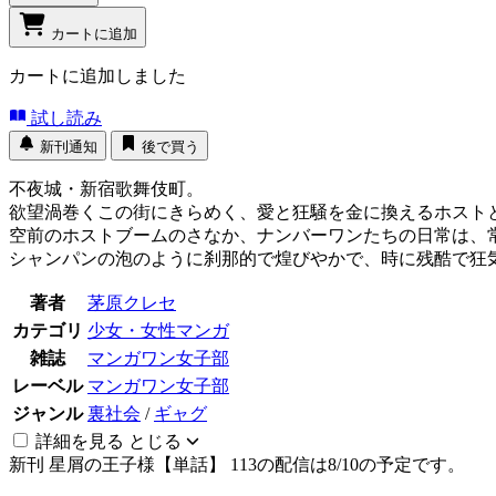
カートに追加
カートに追加しました
試し読み
新刊通知
後で買う
不夜城・新宿歌舞伎町。
欲望渦巻くこの街にきらめく、愛と狂騒を金に換えるホスト
空前のホストブームのさなか、ナンバーワンたちの日常は、常
シャンパンの泡のように刹那的で煌びやかで、時に残酷で狂
著者
茅原クレセ
カテゴリ
少女・女性マンガ
雑誌
マンガワン女子部
レーベル
マンガワン女子部
ジャンル
裏社会
/
ギャグ
詳細を見る
とじる
新刊
星屑の王子様【単話】 113の配信は8/10の予定です。