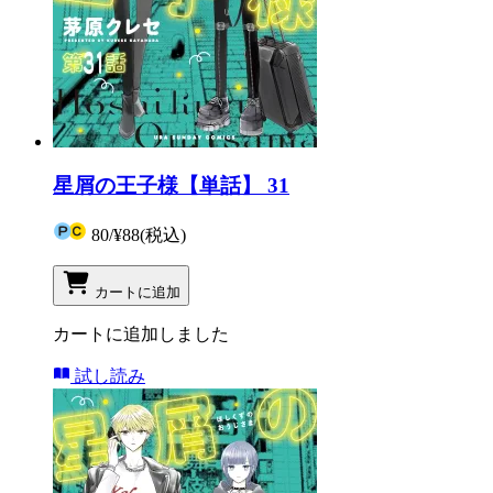
星屑の王子様【単話】 31
80
/
¥88
(税込)
カートに追加
カートに追加しました
試し読み