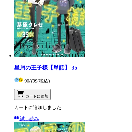
星屑の王子様【単話】 35
90
/
¥99
(税込)
カートに追加
カートに追加しました
試し読み