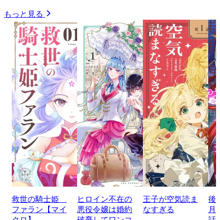
もっと見る
救世の騎士姫
ヒロイン不在の
王子が空気読ま
後
ファラン【マイ
悪役令嬢は婚約
なすぎる
月
クロ】
破棄してワンコ
話