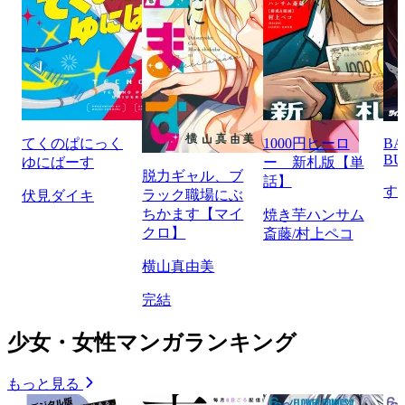
てくのぱにっく
1000円ヒーロ
BA
BU
ゆにばーす
ー 新札版【単
脱力ギャル、ブ
話】
す
ラック職場にぶ
伏見ダイキ
ちかます【マイ
焼き芋ハンサム
クロ】
斎藤/村上ペコ
横山真由美
完結
少女・女性マンガランキング
もっと見る