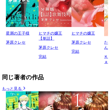
星屑の王子様
ヒマチの嬢王
ヒマチの嬢王
【単話】
茅原クレセ
茅原クレセ
た
茅原クレセ
ん
完結
完結
Ｋ
ａ
同じ著者の作品
もっと見る