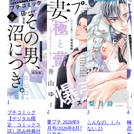
1
2
3
4
プチコミック
【デジタル限
妻プチ 2026年9
こんなの、しら
極
定 コミックス
月号(2026年8月7
ない 23
恋
試し読み特典付