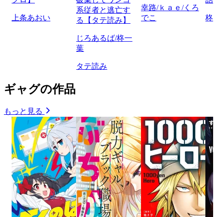
幸路/ｋａｅ/くろ
系従者と逃亡す
上条あおい
でこ
柊
る【タテ読み】
じろあるば/柊一
葉
タテ読み
ギャグの作品
もっと見る