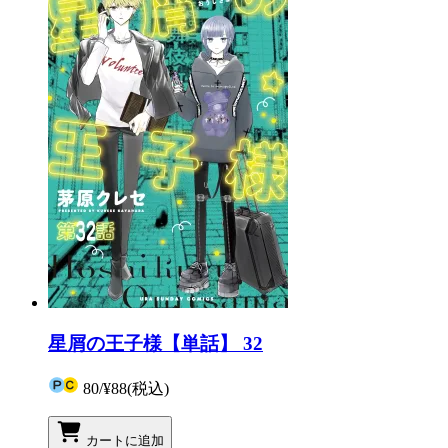
星屑の王子様【単話】 32
80
/
¥88
(税込)
カートに追加