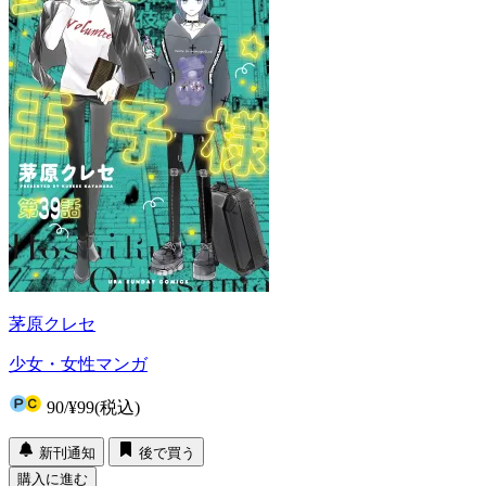
茅原クレセ
少女・女性マンガ
90
/
¥99
(税込)
新刊通知
後で買う
購入に進む