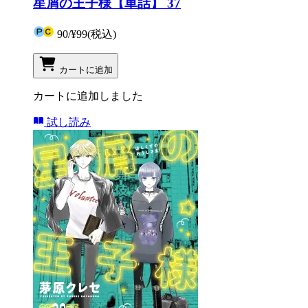
星屑の王子様【単話】 37
90
/
¥99
(税込)
カートに追加
カートに追加しました
試し読み