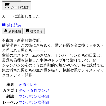
カートに追加
カートに追加しました
試し読み
新刊通知
後で買う
不夜城・新宿歌舞伎町。
欲望渦巻くこの街にきらめく、愛と狂騒を金に換えるホスト
と呼ばれる男たちーーー。
空前のホストブームのさなか、ナンバーワンたちの日常は、
常識も倫理も超越した事件やトラブルで溢れていて…!?
シャンパンの泡のように刹那的で煌びやかで、時に残酷で狂
気に満ちた男たちの生き様を描く、超新宿系サディスティッ
クコメディ・開幕！
著者
茅原クレセ
カテゴリ
少女・女性マンガ
雑誌
マンガワン女子部
レーベル
マンガワン女子部