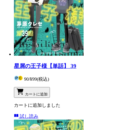
星屑の王子様【単話】 39
90
/
¥99
(税込)
カートに追加
カートに追加しました
試し読み