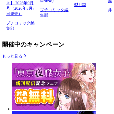
日発売)
妻
き】 2026年9月
梨月詩
号（2026年8月7
プチコミック編
井
日発売）
集部
プチコミック編
集部
開催中のキャンペーン
もっと見る