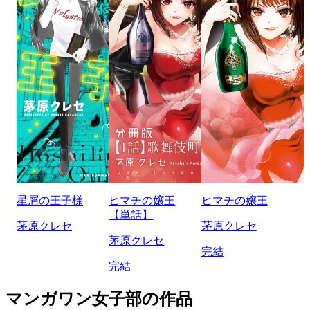
星屑の王子様
ヒマチの嬢王
ヒマチの嬢王
【単話】
茅原クレセ
茅原クレセ
茅原クレセ
完結
完結
マンガワン女子部の作品