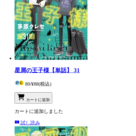
星屑の王子様【単話】 31
80
/
¥88
(税込)
カートに追加
カートに追加しました
試し読み