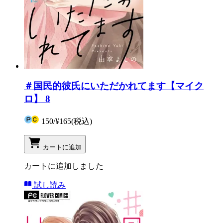
＃国民的彼氏にいただかれてます【マイク
ロ】 8
150
/
¥165
(税込)
カートに追加
カートに追加しました
試し読み