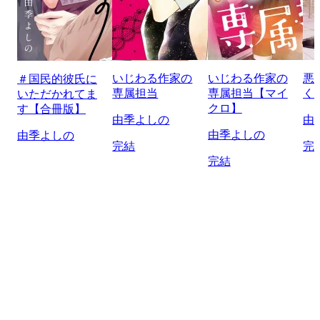
いじわる作家の
いじわる作家の
悪
＃国民的彼氏に
専属担当
専属担当【マイ
く
いただかれてま
クロ】
す【合冊版】
由季よしの
由
由季よしの
由季よしの
完結
完
完結