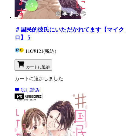
＃国民的彼氏にいただかれてます【マイク
ロ】 5
110
/
¥121
(税込)
カートに追加
カートに追加しました
試し読み