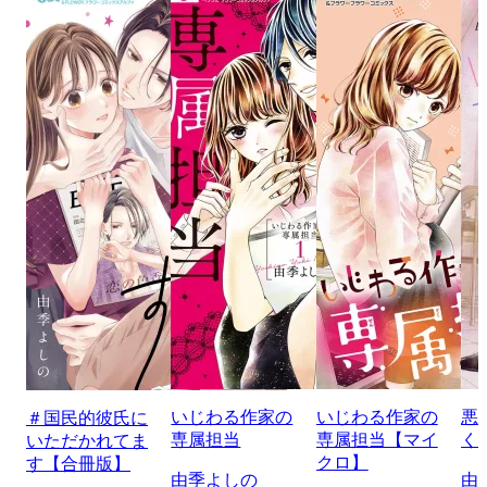
いじわる作家の
いじわる作家の
悪
＃国民的彼氏に
専属担当
専属担当【マイ
く
いただかれてま
クロ】
す【合冊版】
由季よしの
由