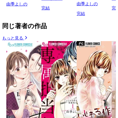
由季よしの
由季よしの
完結
完
完結
同じ著者の作品
もっと見る