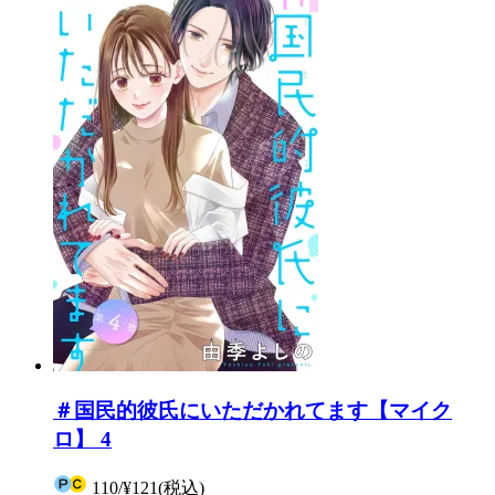
＃国民的彼氏にいただかれてます【マイク
ロ】 4
110
/
¥121
(税込)