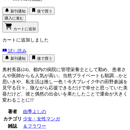
新刊通知
後で買う
購入に進む
カートに追加
カートに追加しました
試し読み
新刊通知
後で買う
奥村美葵(24)。都内の病院に管理栄養士として勤め、患者さ
んや医師からも人気が高い。当然プライベートも順調…かと
思いきや、私生活は推し一色！今大ブレイク中の田野倉誠を
見守る日々。陰ながら応援できるだけで幸せと思っていた美
葵だけど、彼と偶然の出会いを果たしたことで運命が大きく
変わることに!?
著者
由季よしの
カテゴリ
少女・女性マンガ
雑誌
＆フラワー