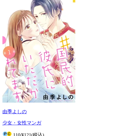
由季よしの
少女・女性マンガ
110
/
¥121
(税込)