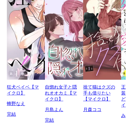
狂犬ベイベ【マ
自惚れ女子と隠
捨て猫はクズの
王
イクロ】
れオオカミ【マ
手も借りたい
装
イクロ】
【マイクロ】
ど
蜂野なえ
イ
月島よん
月森ココ
完結
み
完結