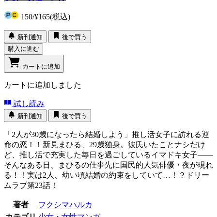
150
/
¥165
(税込)
新刊通知
後で買う
購入に進む
カートに追加
カートに追加しました
試し読み
新刊通知
後で買う
「2人が30歳になったら結婚しよう」推し活女子に訪れる運
命の恋！！新見まひる、29歳独身。彼氏いたことナシだけ
ど、推し活で充実した毎日を過ごしているイマドキ女子――
そんなある日、まひるの仕事先に国民的人気俳優・夜が現れ
る！！実は2人、幼い頃結婚の約束をしていて…！？ドリー
ムラブ第23話！
著者
フクシマハルカ
カテゴリ
少女・女性マンガ