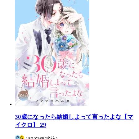
30歳になったら結婚しよって言ったよな【マ
イクロ】 29
150
/
¥165
(税込)