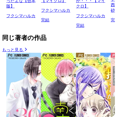
ったよな【合本
【マイクロ】
が・・・【マイ
西
版】
クロ】
フクシマハルカ
砂
フクシマハルカ
フクシマハルカ
完結
完
完結
同じ著者の作品
もっと見る