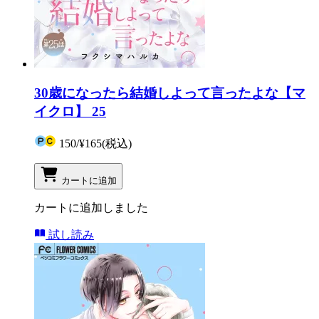
30歳になったら結婚しよって言ったよな【マ
イクロ】 25
150
/
¥165
(税込)
カートに追加
カートに追加しました
試し読み