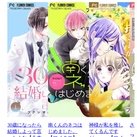
30歳になったら
南くんのネコは
神様が私を推し
さ
結婚しよって言
じめました。
てくるんです
フ