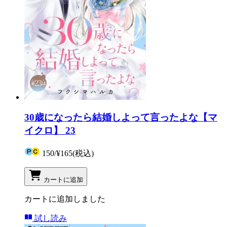
30歳になったら結婚しよって言ったよな【マ
イクロ】 23
150
/
¥165
(税込)
カートに追加
カートに追加しました
試し読み