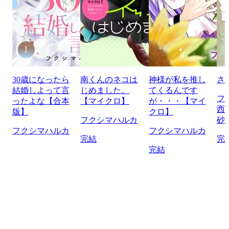
30歳になったら
南くんのネコは
神様が私を推し
さ
結婚しよって言
じめました。
てくるんです
フ
ったよな【合本
【マイクロ】
が・・・【マイ
西
版】
クロ】
フクシマハルカ
砂
フクシマハルカ
フクシマハルカ
完結
完
完結