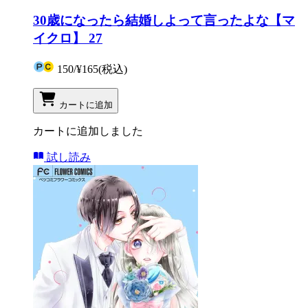
30歳になったら結婚しよって言ったよな【マ
イクロ】 27
150
/
¥165
(税込)
カートに追加
カートに追加しました
試し読み