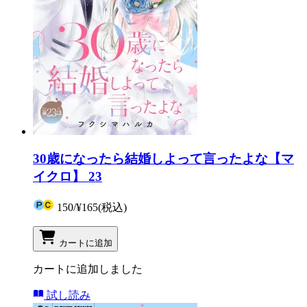
30歳になったら結婚しよって言ったよな【マ
イクロ】 23
150
/
¥165
(税込)
カートに追加
カートに追加しました
試し読み