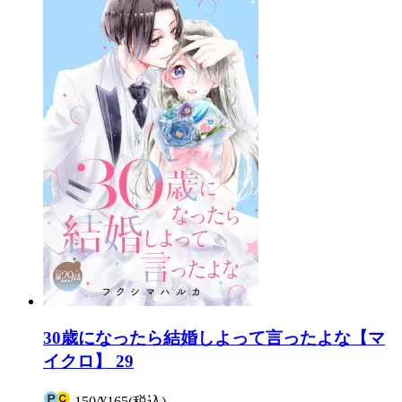
30歳になったら結婚しよって言ったよな【マ
イクロ】 29
150
/
¥165
(税込)