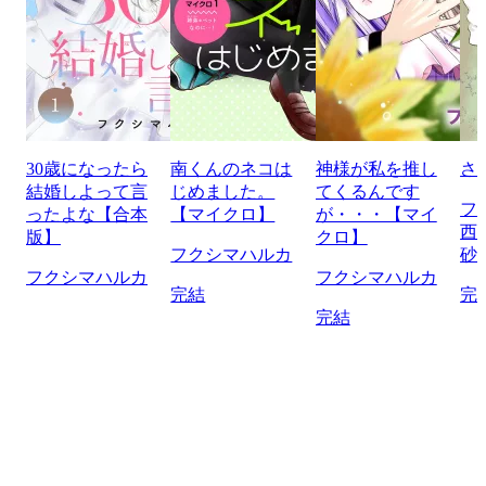
30歳になったら
南くんのネコは
神様が私を推し
さ
結婚しよって言
じめました。
てくるんです
フ
ったよな【合本
【マイクロ】
が・・・【マイ
西
版】
クロ】
フクシマハルカ
砂
フクシマハルカ
フクシマハルカ
完結
完
完結