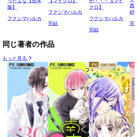
ったよな【合本
【マイクロ】
が・・・【マイ
西
版】
クロ】
フクシマハルカ
砂
フクシマハルカ
フクシマハルカ
完結
完
完結
同じ著者の作品
もっと見る