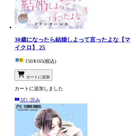
30歳になったら結婚しよって言ったよな【マ
イクロ】 25
150
/
¥165
(税込)
カートに追加
カートに追加しました
試し読み