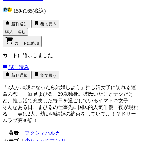
150
/
¥165
(税込)
新刊通知
後で買う
購入に進む
カートに追加
カートに追加しました
試し読み
新刊通知
後で買う
「2人が30歳になったら結婚しよう」推し活女子に訪れる運
命の恋！！新見まひる、29歳独身。彼氏いたことナシだけ
ど、推し活で充実した毎日を過ごしているイマドキ女子――
そんなある日、まひるの仕事先に国民的人気俳優・夜が現れ
る！！実は2人、幼い頃結婚の約束をしていて…！？ドリー
ムラブ第30話！
著者
フクシマハルカ
カテゴリ
少女・女性マンガ