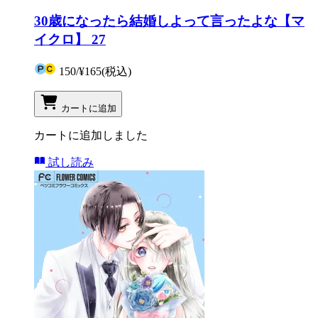
30歳になったら結婚しよって言ったよな【マ
イクロ】 27
150
/
¥165
(税込)
カートに追加
カートに追加しました
試し読み