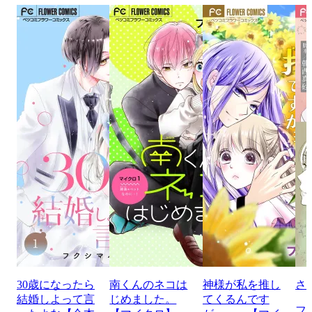
30歳になったら
南くんのネコは
神様が私を推し
さ
結婚しよって言
じめました。
てくるんです
フ