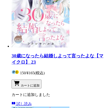
30歳になったら結婚しよって言ったよな【マ
イクロ】 23
150
/
¥165
(税込)
カートに追加
カートに追加しました
試し読み