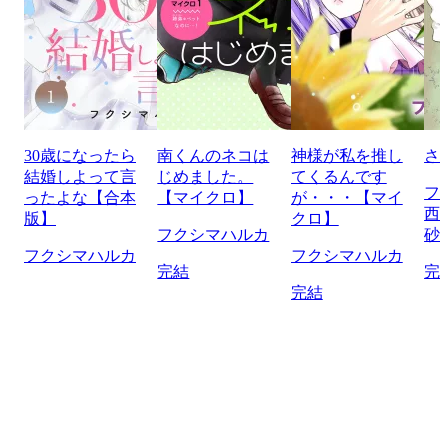
30歳になったら
南くんのネコは
神様が私を推し
さ
結婚しよって言
じめました。
てくるんです
フ
ったよな【合本
【マイクロ】
が・・・【マイ
西
版】
クロ】
フクシマハルカ
砂
フクシマハルカ
フクシマハルカ
完結
完
完結