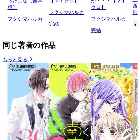
ったよな【合本
【マイクロ】
が・・・【マイ
西
版】
クロ】
フクシマハルカ
砂
フクシマハルカ
フクシマハルカ
完結
完
完結
同じ著者の作品
もっと見る