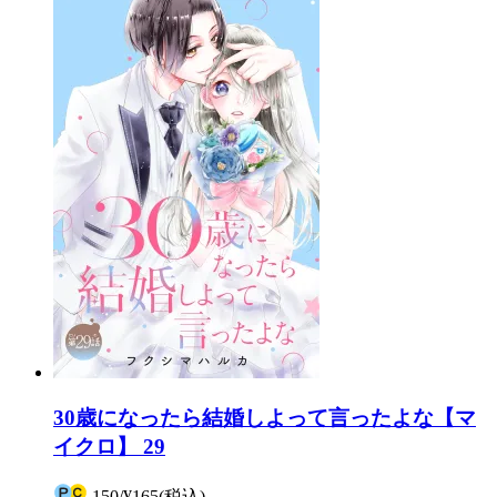
30歳になったら結婚しよって言ったよな【マ
イクロ】 29
150
/
¥165
(税込)