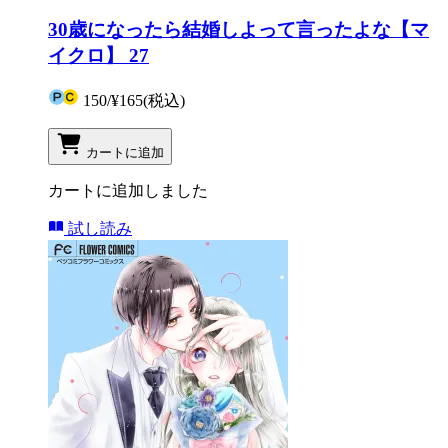
30歳になったら結婚しよって言ったよな【マ
イクロ】 27
150
/
¥165
(税込)
カートに追加
カートに追加しました
試し読み