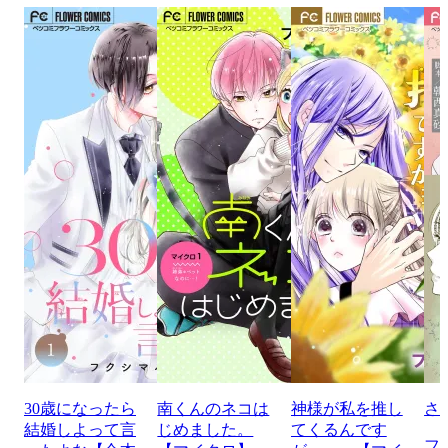
30歳になったら
南くんのネコは
神様が私を推し
さ
結婚しよって言
じめました。
てくるんです
フ