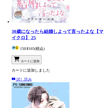
30歳になったら結婚しよって言ったよな【マ
イクロ】 25
150
/
¥165
(税込)
カートに追加
カートに追加しました
試し読み