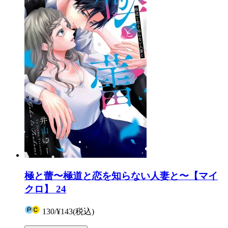
極と蕾〜極道と恋を知らない人妻と〜【マイ
クロ】 24
130
/
¥143
(税込)