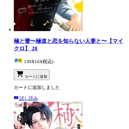
極と蕾〜極道と恋を知らない人妻と〜【マイ
クロ】 28
130
/
¥143
(税込)
カートに追加
カートに追加しました
試し読み