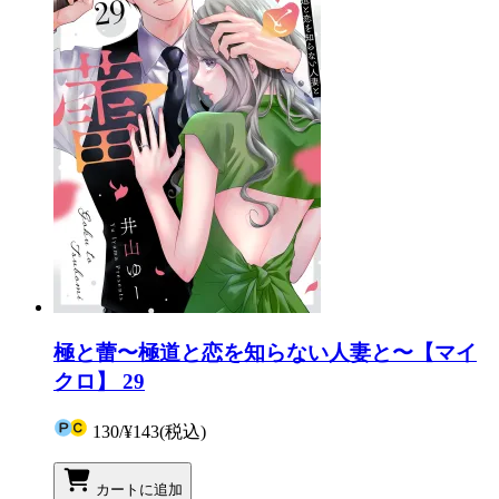
極と蕾〜極道と恋を知らない人妻と〜【マイ
クロ】 29
130
/
¥143
(税込)
カートに追加