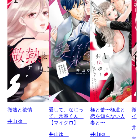
微熱と欲情
愛して、なじっ
極と蕾〜極道と
微
て、氷室くん！
恋を知らない人
イ
井山ゆー
【マイクロ】
妻と〜
井
井山ゆー
井山ゆー