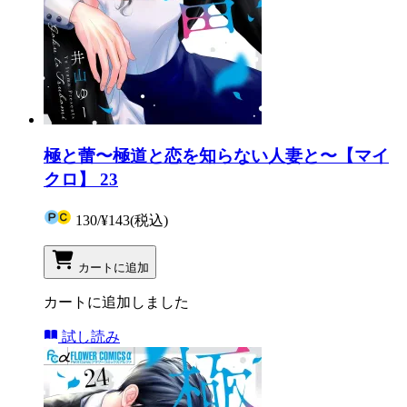
極と蕾〜極道と恋を知らない人妻と〜【マイ
クロ】 23
130
/
¥143
(税込)
カートに追加
カートに追加しました
試し読み