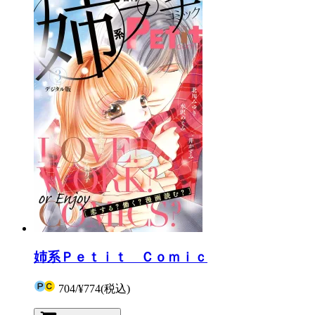
姉系Ｐｅｔｉｔ Ｃｏｍｉｃ
704
/
¥774
(税込)