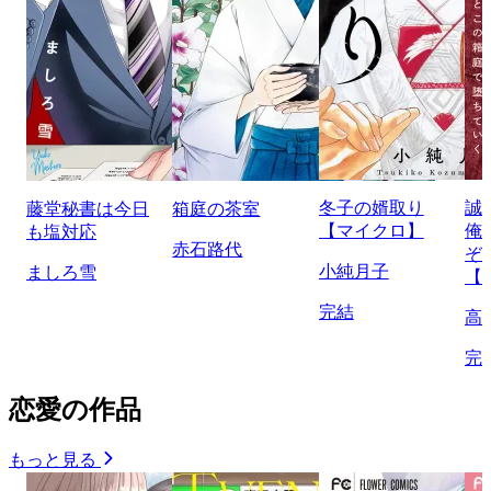
冬子の婿取り
誠
藤堂秘書は今日
箱庭の茶室
【マイクロ】
俺
も塩対応
赤石路代
ぞ
小純月子
ましろ雪
【
完結
高
完
恋愛の作品
もっと見る