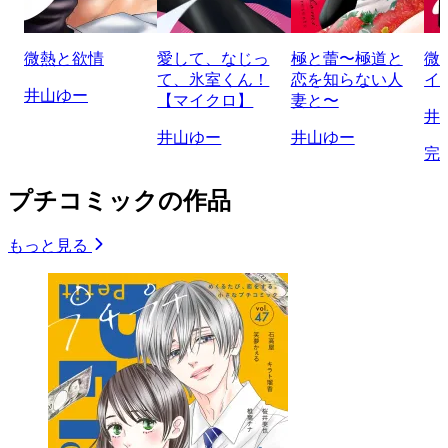
微熱と欲情
愛して、なじっ
極と蕾〜極道と
微
て、氷室くん！
恋を知らない人
イ
井山ゆー
【マイクロ】
妻と〜
井
井山ゆー
井山ゆー
完
プチコミックの作品
もっと見る