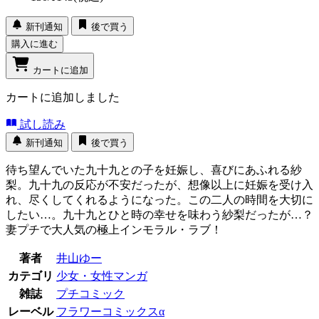
新刊通知
後で買う
購入に進む
カートに追加
カートに追加しました
試し読み
新刊通知
後で買う
待ち望んでいた九十九との子を妊娠し、喜びにあふれる紗
梨。九十九の反応が不安だったが、想像以上に妊娠を受け入
れ、尽くしてくれるようになった。この二人の時間を大切に
したい…。九十九とひと時の幸せを味わう紗梨だったが…？
妻プチで大人気の極上インモラル・ラブ！
著者
井山ゆー
カテゴリ
少女・女性マンガ
雑誌
プチコミック
レーベル
フラワーコミックスα