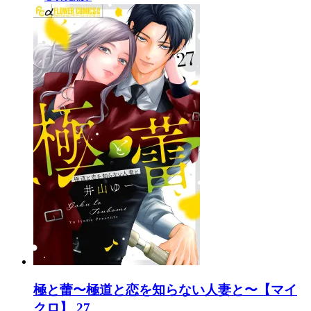
極と蕾〜極道と恋を知らない人妻と〜【マイ
クロ】 27