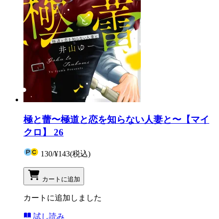
極と蕾〜極道と恋を知らない人妻と〜【マイ
クロ】 26
130
/
¥143
(税込)
カートに追加
カートに追加しました
試し読み