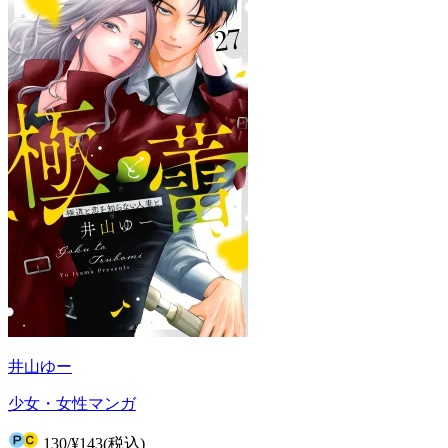
井山ゆー
少女・女性マンガ
130
/
¥143
(税込)