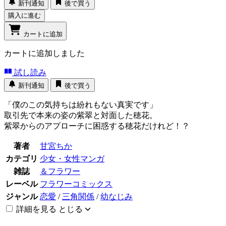
新刊通知
後で買う
購入に進む
カートに追加
カートに追加しました
試し読み
新刊通知
後で買う
「僕のこの気持ちは紛れもない真実です」
取引先で本来の姿の紫翠と対面した穂花。
紫翠からのアプローチに困惑する穂花だけれど！？
著者
甘宮ちか
カテゴリ
少女・女性マンガ
雑誌
＆フラワー
レーベル
フラワーコミックス
ジャンル
恋愛
/
三角関係
/
幼なじみ
詳細を見る
とじる