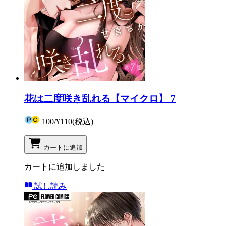
花は二度咲き乱れる【マイクロ】 7
100
/
¥110
(税込)
カートに追加
カートに追加しました
試し読み