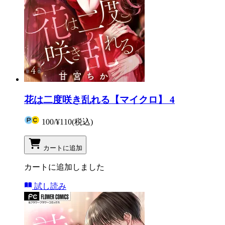
花は二度咲き乱れる【マイクロ】 4
100
/
¥110
(税込)
カートに追加
カートに追加しました
試し読み