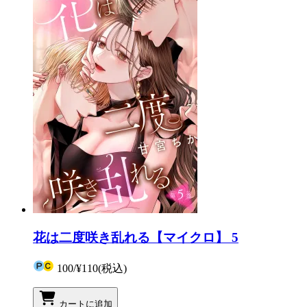
花は二度咲き乱れる【マイクロ】 5
100
/
¥110
(税込)
カートに追加