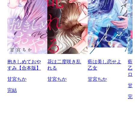
抱きしめておや
花は二度咲き乱
藍は美し恋せよ
藍
すみ【合本版】
れる
乙女
乙
ロ
甘宮ちか
甘宮ちか
甘宮ちか
甘
完結
完