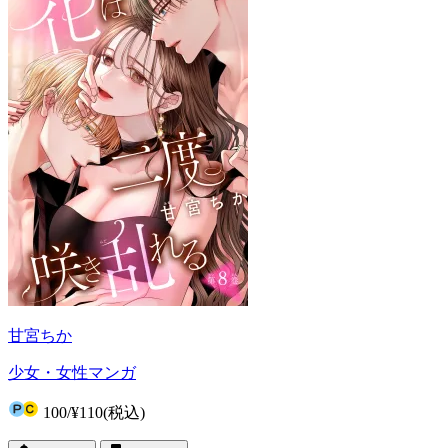
甘宮ちか
少女・女性マンガ
100
/
¥110
(税込)