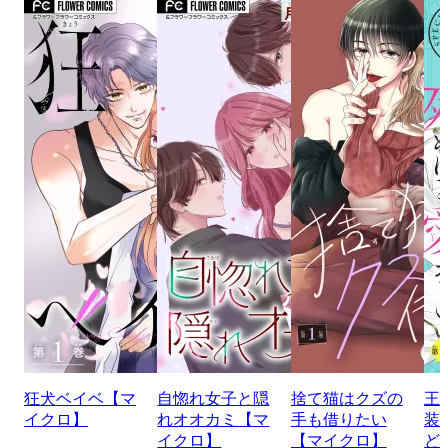
狂犬ベイベ【マ
自惚れ女子と隠
捨て猫はクズの
王
イクロ】
れオオカミ【マ
手も借りたい
装
イクロ】
【マイクロ】
ど