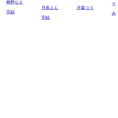
蜂野なえ
イ
月島よん
月森ココ
完結
み
完結