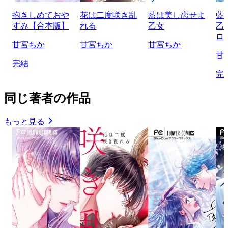
抱きしめておや
花は二度咲き乱
藍は美し恋せよ
藍
すみ【合本版】
れる
乙女
乙
ロ
甘宮ちか
甘宮ちか
甘宮ちか
甘
完結
完
同じ著者の作品
もっと見る