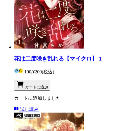
花は二度咲き乱れる【マイクロ】 1
190
/
¥209
(税込)
カートに追加
カートに追加しました
試し読み