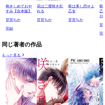
抱きしめておや
花は二度咲き乱
藍は美し恋せよ
藍
すみ【合本版】
れる
乙女
乙
ロ
甘宮ちか
甘宮ちか
甘宮ちか
甘
完結
完
同じ著者の作品
もっと見る