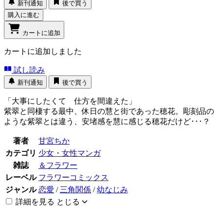
新刊通知
後で買う
購入に進む
カートに追加
カートに追加しました
試し読み
新刊通知
後で買う
「大事にしたくて 仕方を間違えた」
紫翠と同棲する最中、休日の慧と街であった穂花。彫刻品の
ような紫翠とは違う、安堵感を慧に感じる穂花だけど･･･？
著者
甘宮ちか
カテゴリ
少女・女性マンガ
雑誌
＆フラワー
レーベル
フラワーコミックス
ジャンル
恋愛
/
三角関係
/
幼なじみ
詳細を見る
とじる