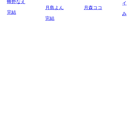
蜂野なえ
イ
月島よん
月森ココ
完結
み
完結