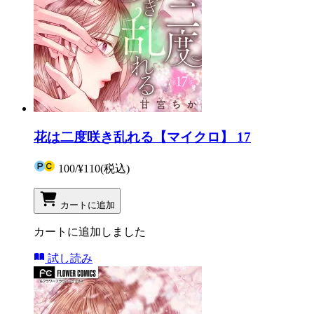
花は二度咲き乱れる【マイクロ】 17
100
/
¥110
(税込)
カートに追加
カートに追加しました
試し読み