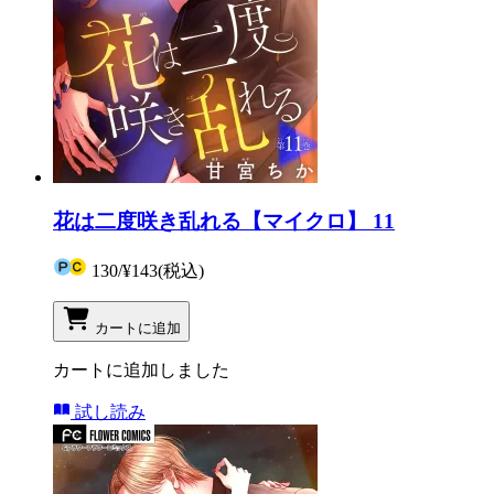
花は二度咲き乱れる【マイクロ】 11
130
/
¥143
(税込)
カートに追加
カートに追加しました
試し読み