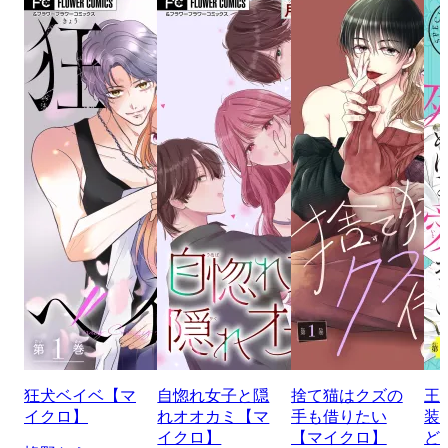
狂犬ベイベ【マ
自惚れ女子と隠
捨て猫はクズの
王
イクロ】
れオオカミ【マ
手も借りたい
装
イクロ】
【マイクロ】
ど