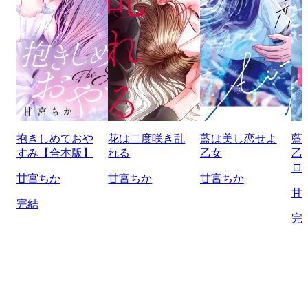
抱きしめておや
花は二度咲き乱
藍は美し恋せよ
藍
すみ【合本版】
れる
乙女
乙
ロ
甘宮ちか
甘宮ちか
甘宮ちか
甘
完結
完