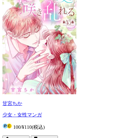
甘宮ちか
少女・女性マンガ
100
/
¥110
(税込)