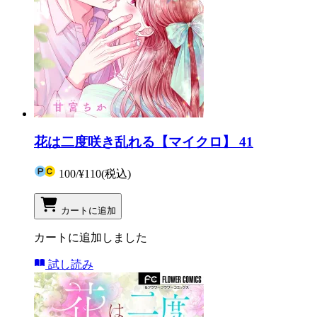
花は二度咲き乱れる【マイクロ】 41
100
/
¥110
(税込)
カートに追加
カートに追加しました
試し読み