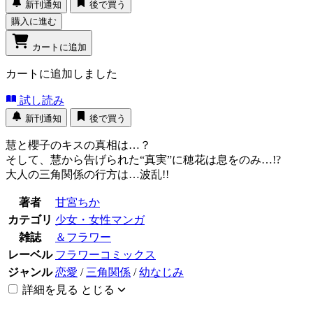
新刊通知
後で買う
購入に進む
カートに追加
カートに追加しました
試し読み
新刊通知
後で買う
慧と櫻子のキスの真相は…？
そして、慧から告げられた“真実”に穂花は息をのみ…!?
大人の三角関係の行方は…波乱!!
著者
甘宮ちか
カテゴリ
少女・女性マンガ
雑誌
＆フラワー
レーベル
フラワーコミックス
ジャンル
恋愛
/
三角関係
/
幼なじみ
詳細を見る
とじる