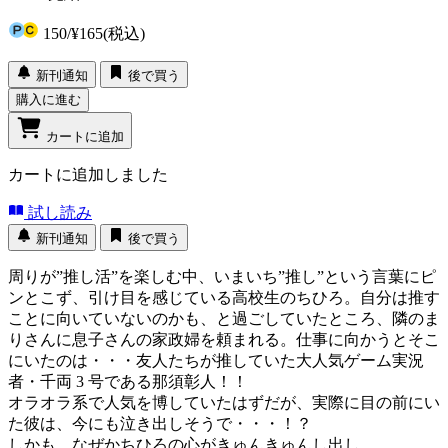
150
/
¥165
(税込)
新刊通知
後で買う
購入に進む
カートに追加
カートに追加しました
試し読み
新刊通知
後で買う
周りが”推し活”を楽しむ中、いまいち”推し”という言葉にピ
ンとこず、引け目を感じている高校生のちひろ。自分は推す
ことに向いていないのかも、と過ごしていたところ、隣のま
りさんに息子さんの家政婦を頼まれる。仕事に向かうとそこ
にいたのは・・・友人たちが推していた大人気ゲーム実況
者・千両 3 号である那須彰人！！
オラオラ系で人気を博していたはずだが、実際に目の前にい
た彼は、今にも泣き出しそうで・・・！？
しかも、なぜかちひろの心がきゅんきゅんし出し