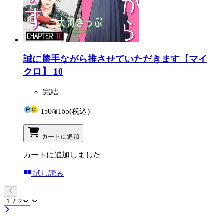
誠に勝手ながら推させていただきます【マイ
クロ】 10
完結
150
/
¥165
(税込)
カートに追加
カートに追加しました
試し読み