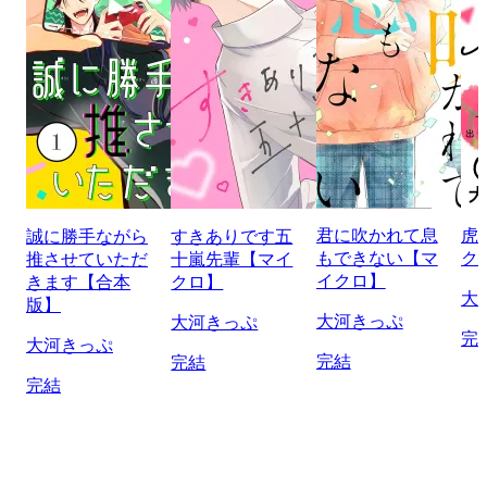
君に吹かれて息
虎
誠に勝手ながら
すきありです五
もできない【マ
ク
推させていただ
十嵐先輩【マイ
イクロ】
きます【合本
クロ】
大
版】
大河きっぷ
大河きっぷ
完
大河きっぷ
完結
完結
完結