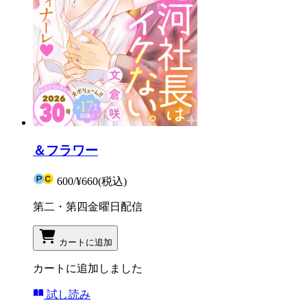
＆フラワー
600
/
¥660
(税込)
第二・第四金曜日配信
カートに追加
カートに追加しました
試し読み