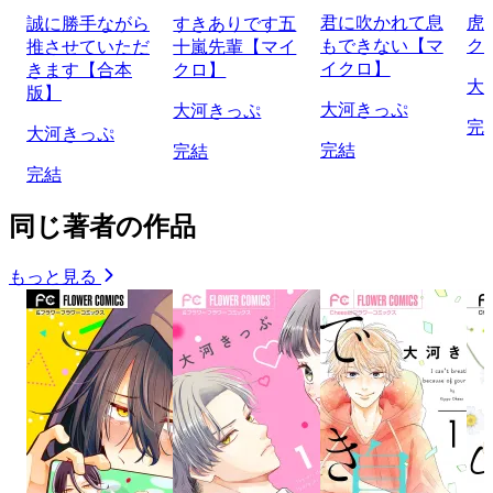
君に吹かれて息
虎
誠に勝手ながら
すきありです五
もできない【マ
ク
推させていただ
十嵐先輩【マイ
イクロ】
きます【合本
クロ】
大
版】
大河きっぷ
大河きっぷ
完
大河きっぷ
完結
完結
完結
同じ著者の作品
もっと見る