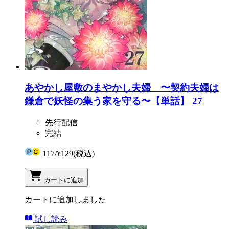
あやかし屋敷のまやかし夫婦 〜契約夫婦は
鎌倉で妖怪の集う家を守る〜【単話】 27
先行配信
完結
117
/
¥129
(税込)
カートに追加
カートに追加しました
試し読み