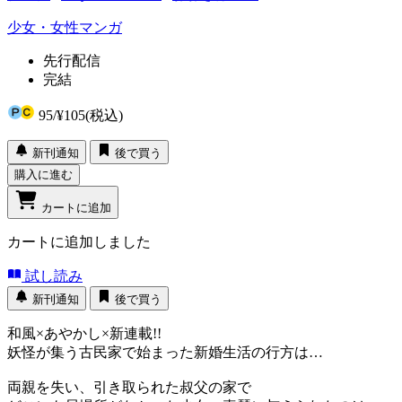
少女・女性マンガ
先行配信
完結
95
/
¥105
(税込)
新刊通知
後で買う
購入に進む
カートに追加
カートに追加しました
試し読み
新刊通知
後で買う
和風×あやかし×新連載!!
妖怪が集う古民家で始まった新婚生活の行方は…
両親を失い、引き取られた叔父の家で