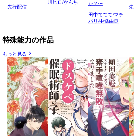
川ヒロ/かんち
か？〜
先行配信
先
田中ててて/マチ
バリ/中條由良
特殊能力の作品
もっと見る