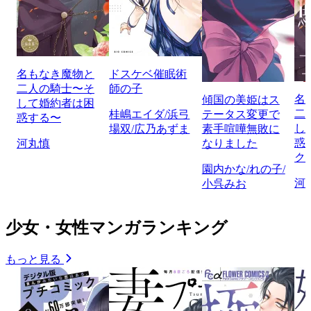
名もなき魔物と
ドスケベ催眠術
二人の騎士〜そ
師の子
名
傾国の美姫はス
して婚約者は困
二
桂嶋エイダ/浜弓
テータス変更で
惑する〜
し
場双/広乃あずま
素手喧嘩無敗に
惑
河丸慎
なりました
ク
園内かな/れの子/
河
小呉みお
少女・女性マンガランキング
もっと見る