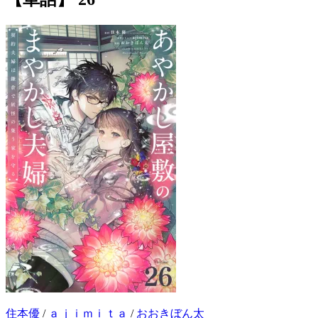
住本優
/
ａｊｉｍｉｔａ
/
おおきぼん太