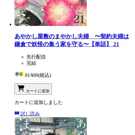
あやかし屋敷のまやかし夫婦 〜契約夫婦は
鎌倉で妖怪の集う家を守る〜【単話】 21
先行配信
完結
81
/
¥89
(税込)
カートに追加
カートに追加しました
試し読み