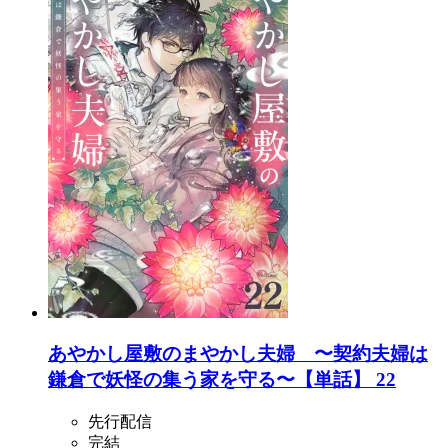
あやかし屋敷のまやかし夫婦 〜契約夫婦は
鎌倉で妖怪の集う家を守る〜【単話】 22
先行配信
完結