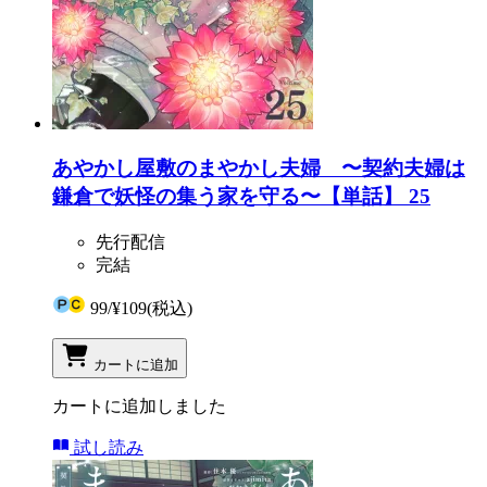
あやかし屋敷のまやかし夫婦 〜契約夫婦は
鎌倉で妖怪の集う家を守る〜【単話】 25
先行配信
完結
99
/
¥109
(税込)
カートに追加
カートに追加しました
試し読み