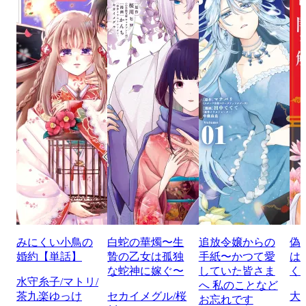
みにくい小鳥の
白蛇の華燭〜生
追放令嬢からの
偽
婚約【単話】
贄の乙女は孤独
手紙〜かつて愛
は
な蛇神に嫁ぐ〜
していた皆さま
く
水守糸子/マトリ/
へ 私のことなど
茶九楽ゆっけ
セカイメグル/桜
大
お忘れです