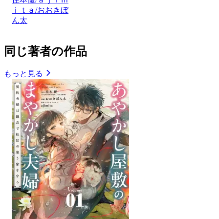
ｉｔａ/おおきぼ
ん太
同じ著者の作品
もっと見る