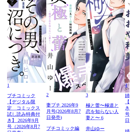
1
4
2
3
プチコミック
姉
【デジタル限
【
妻プチ 2026年9
極と蕾〜極道と
定 コミックス
き】
月号(2026年8月7
恋を知らない人
試し読み特典付
号（
日発売)
妻と〜 6
き】 2026年9月
日
号（2026年8月7
プチコミック編
井山ゆー
姉