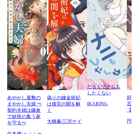
だるくてナニも
したくない
好
あやかし屋敷の
偽りの錬金術妃
IKARING
言
まやかし夫婦 〜
は後宮の闇を解
【
契約夫婦は鎌倉
く
で妖怪の集う家
円
大橋薫/三沢ケイ
を守る〜
住本優/ａｊｉｍ