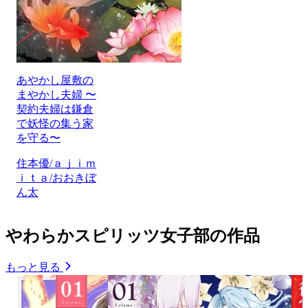
あやかし屋敷の
まやかし夫婦 〜
契約夫婦は鎌倉
で妖怪の集う家
を守る〜
住本優/ａｊｉｍ
ｉｔａ/おおきぼ
ん太
やわらかスピリッツ女子部の作品
もっと見る