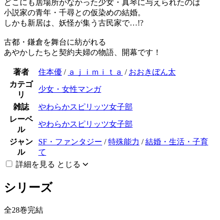
どこにも居場所がなかった少女・真琴に与えられたのは
小説家の青年・千尋との仮染めの結婚。
しかも新居は、妖怪が集う古民家で…!?
古都・鎌倉を舞台に紡がれる
あやかしたちと契約夫婦の物語、開幕です！
著者
住本優
/
ａｊｉｍｉｔａ
/
おおきぼん太
カテゴ
少女・女性マンガ
リ
雑誌
やわらかスピリッツ女子部
レーベ
やわらかスピリッツ女子部
ル
ジャン
SF・ファンタジー
/
特殊能力
/
結婚・生活・子育
ル
て
詳細を見る
とじる
シリーズ
全28巻完結