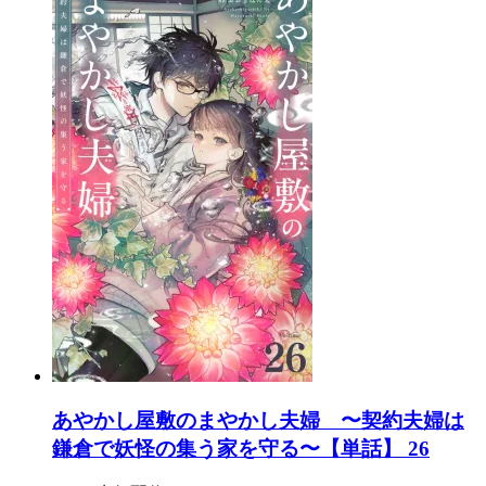
あやかし屋敷のまやかし夫婦 〜契約夫婦は
鎌倉で妖怪の集う家を守る〜【単話】 26