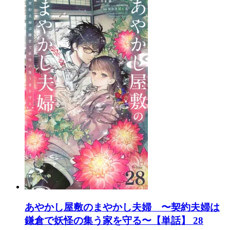
あやかし屋敷のまやかし夫婦 〜契約夫婦は
鎌倉で妖怪の集う家を守る〜【単話】 28