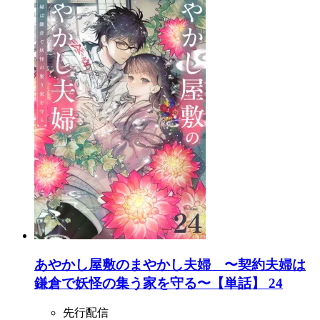
あやかし屋敷のまやかし夫婦 〜契約夫婦は
鎌倉で妖怪の集う家を守る〜【単話】 24
先行配信