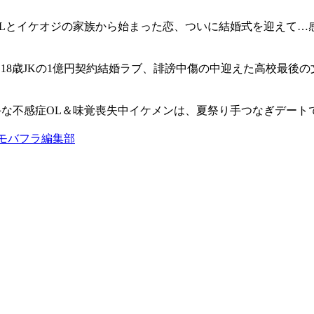
OLとイケオジの家族から始まった恋、ついに結婚式を迎えて…
18歳JKの1億円契約結婚ラブ、誹謗中傷の中迎えた高校最後
手な不感症OL＆味覚喪失中イケメンは、夏祭り手つなぎデートで
モバフラ編集部