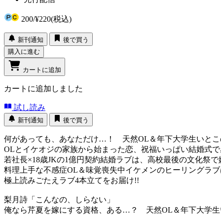
200
/
¥220
(税込)
新刊通知
後で買う
購入に進む
カートに追加
カートに追加しました
試し読み
新刊通知
後で買う
何があっても、あなただけ…！ 天然OL＆年下大学生いと
OLとイケオジの家族から始まった恋、祝福いっぱい結婚式で
若社長×18歳JKの1億円契約結婚ラブは、高校最後の文化祭
料理上手な不感症OL＆味覚喪失中イケメンのヒーリングラ
極上読みごたえラブ4本立てをお届け!!
梨月詩「こんなの、しらない」
俺なら芹夏を嫁にする資格、ある…？ 天然OL＆年下大学生