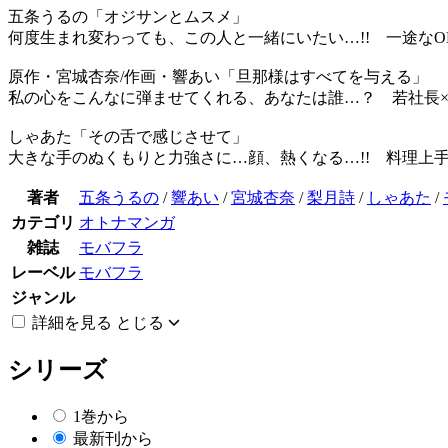
五条うるの「オジサンとムスメ」
何度生まれ変わっても、この人と一緒にいたい…!! 一途な
原作・宮城杏奈/作画・響あい「旦那様はすべてを与える」
私の心をこんなに弾ませてくれる、あなたは誰…？ 若社長×
しゃあた「その舌で感じさせて」
大きな手のぬくもりと力強さに…顔、熱くなる…!! 料理上
著者
五条うるの
/
響あい
/
宮城杏奈
/
梨月詩
/
しゃあた
/
カテゴリ
オトナマンガ
雑誌
モバフラ
レーベル
モバフラ
ジャンル
詳細を見る
とじる
シリーズ
1巻から
最新刊から