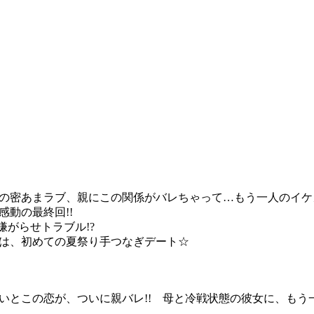
この密あまラブ、親にこの関係がバレちゃって…もう一人のイケ
感動の最終回!!
で嫌がらせトラブル!?
ブは、初めての夏祭り手つなぎデート☆
いとこの恋が、ついに親バレ!! 母と冷戦状態の彼女に、もう