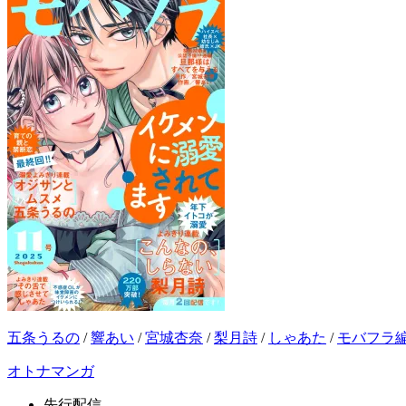
五条うるの
/
響あい
/
宮城杏奈
/
梨月詩
/
しゃあた
/
モバフラ
オトナマンガ
先行配信