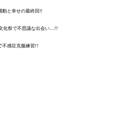
感動と幸せの最終回!!
の文化祭で不思議な出会い…!?
不感症克服練習!?