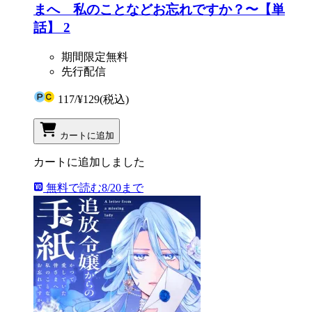
まへ 私のことなどお忘れですか？〜【単
話】 2
期間限定無料
先行配信
117
/
¥129
(税込)
カートに追加
カートに追加しました
無料で読む
8/20まで