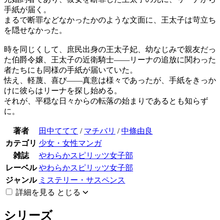
手紙が届く。
まるで断罪などなかったかのような文面に、王太子は苛立ち
を隠せなかった。
時を同じくして、庶民出身の王太子妃、幼なじみで親友だっ
た伯爵令嬢、王太子の近衛騎士――リーナの追放に関わった
者たちにも同様の手紙が届いていた。
怯え、軽蔑、喜び――真意は様々であったが、手紙をきっか
けに彼らはリーナを探し始める。
それが、平穏な日々からの転落の始まりであるとも知らず
に。
著者
田中ててて
/
マチバリ
/
中條由良
カテゴリ
少女・女性マンガ
雑誌
やわらかスピリッツ女子部
レーベル
やわらかスピリッツ女子部
ジャンル
ミステリー・サスペンス
詳細を見る
とじる
シリーズ