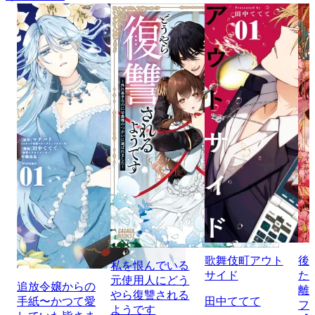
歌舞伎町アウト
後
私を恨んでいる
サイド
た
元使用人にどう
追放令嬢からの
離
やら復讐される
手紙〜かつて愛
田中ててて
フ
ようです