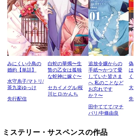
みにくい小鳥の
白蛇の華燭〜生
追放令嬢からの
偽
婚約【単話】
贄の乙女は孤独
手紙〜かつて愛
は
な蛇神に嫁ぐ〜
していた皆さま
く
水守糸子/マトリ/
へ 私のことなど
茶九楽ゆっけ
セカイメグル/桜
大
お忘れです
川ヒロ/かんち
か？〜
先行配信
先
田中ててて/マチ
バリ/中條由良
ミステリー・サスペンスの作品