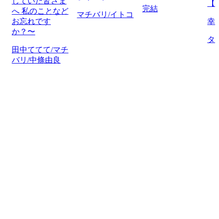
していた皆さま
【
完結
へ 私のことなど
マチバリ/イトコ
お忘れです
幸
か？〜
タ
田中ててて/マチ
バリ/中條由良