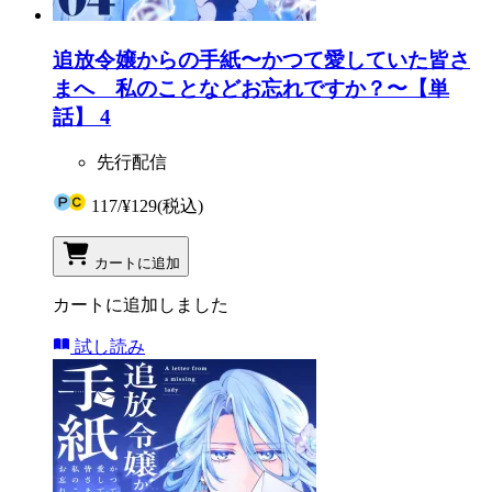
追放令嬢からの手紙〜かつて愛していた皆さ
まへ 私のことなどお忘れですか？〜【単
話】 4
先行配信
117
/
¥129
(税込)
カートに追加
カートに追加しました
試し読み