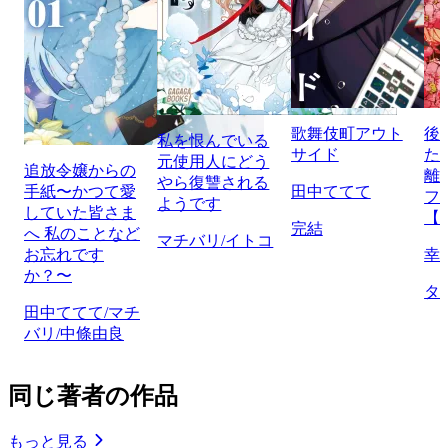
歌舞伎町アウト
後
私を恨んでいる
サイド
た
元使用人にどう
追放令嬢からの
離
やら復讐される
手紙〜かつて愛
田中ててて
フ
ようです
していた皆さま
【
完結
へ 私のことなど
マチバリ/イトコ
お忘れです
幸
か？〜
タ
田中ててて/マチ
バリ/中條由良
同じ著者の作品
もっと見る