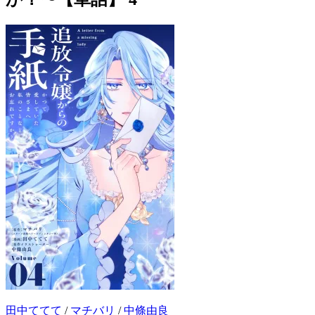
田中ててて
/
マチバリ
/
中條由良