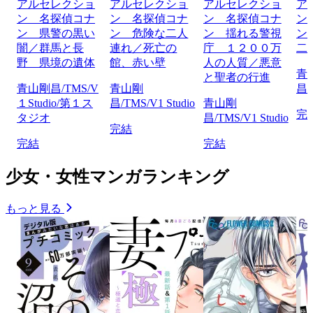
アルセレクショ
アルセレクショ
アルセレクショ
ア
ン 名探偵コナ
ン 名探偵コナ
ン 名探偵コナ
ン
ン 県警の黒い
ン 危険な二人
ン 揺れる警視
ン
闇／群馬と長
連れ／死亡の
庁 １２００万
二
野 県境の遺体
館、赤い壁
人の人質／悪意
青
と聖者の行進
青山剛昌/TMS/V
青山剛
昌/
１Studio/第１ス
昌/TMS/V1 Studio
青山剛
完
タジオ
昌/TMS/V1 Studio
完結
完結
完結
少女・女性マンガランキング
もっと見る