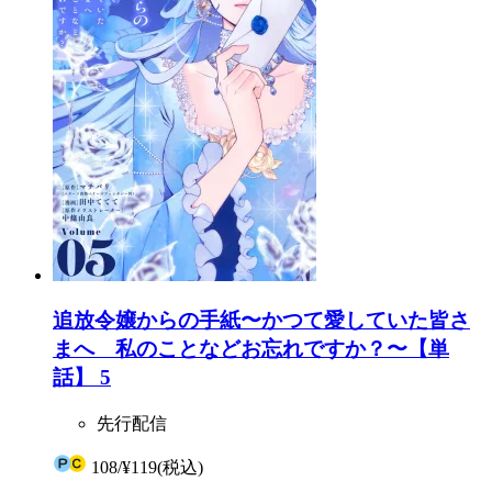
追放令嬢からの手紙〜かつて愛していた皆さ
まへ 私のことなどお忘れですか？〜【単
話】 5
先行配信
108
/
¥119
(税込)