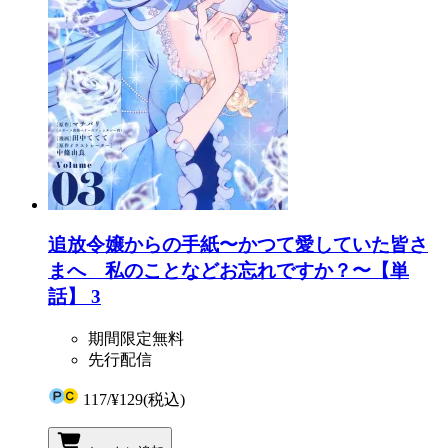
追放令嬢からの手紙〜かつて愛していた皆さ
まへ 私のことなどお忘れですか？〜【単
話】 3
期間限定無料
先行配信
117
/
¥129
(税込)