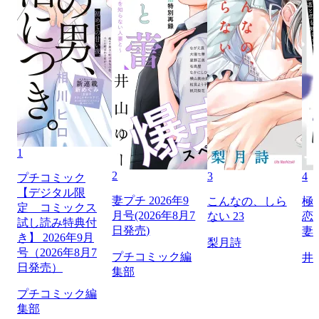
1
2
3
4
プチコミック
【デジタル限
妻プチ 2026年9
こんなの、しら
極
定 コミックス
月号(2026年8月7
ない 23
恋
試し読み特典付
日発売)
妻
き】 2026年9月
梨月詩
号（2026年8月7
プチコミック編
井
日発売）
集部
プチコミック編
集部