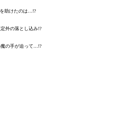
Kを助けたのは…!?
想定外の落とし込み!?
魔の手が迫って…!?