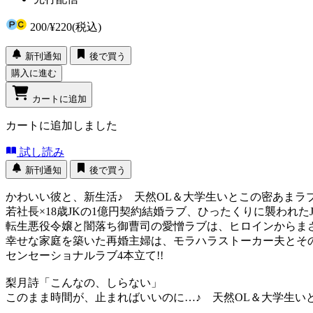
200
/
¥220
(税込)
新刊通知
後で買う
購入に進む
カートに追加
カートに追加しました
試し読み
新刊通知
後で買う
かわいい彼と、新生活♪ 天然OL＆大学生いとこの密あまラ
若社長×18歳JKの1億円契約結婚ラブ、ひったくりに襲われた
転生悪役令嬢と闇落ち御曹司の愛憎ラブは、ヒロインからま
幸せな家庭を築いた再婚主婦は、モラハラストーカー夫とそ
センセーショナルラブ4本立て!!
梨月詩「こんなの、しらない」
このまま時間が、止まればいいのに…♪ 天然OL＆大学生