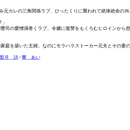
なじみ元カレの三角関係ラブ、ひったくりに襲われて絶体絶命のJ
ます」
御曹司の愛憎渦巻くラブ、令嬢に復讐をもくろむヒロインから
婚家庭を築いた主婦。なのにモラハラストーカー元夫とその妻の
梨月 詩
/
響 あい