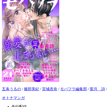
五条うるの
/
服部美紀
/
宮城杏奈
/
モバフラ編集部
/
梨月 詩
オトナマンガ
先行配信