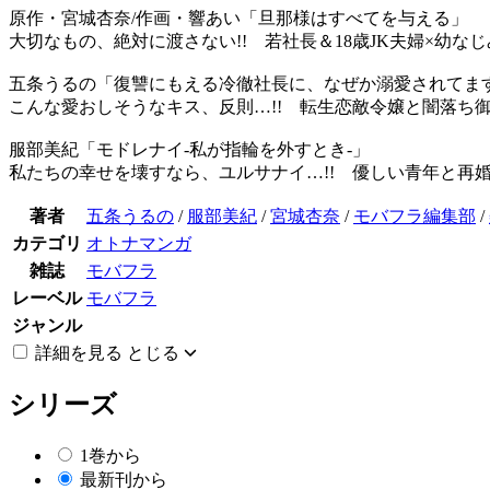
原作・宮城杏奈/作画・響あい「旦那様はすべてを与える」
大切なもの、絶対に渡さない!! 若社長＆18歳JK夫婦×幼
五条うるの「復讐にもえる冷徹社長に、なぜか溺愛されて
こんな愛おしそうなキス、反則…!! 転生恋敵令嬢と闇落ち
服部美紀「モドレナイ-私が指輪を外すとき-」
私たちの幸せを壊すなら、ユルサナイ…!! 優しい青年と再
著者
五条うるの
/
服部美紀
/
宮城杏奈
/
モバフラ編集部
/
カテゴリ
オトナマンガ
雑誌
モバフラ
レーベル
モバフラ
ジャンル
詳細を見る
とじる
シリーズ
1巻から
最新刊から