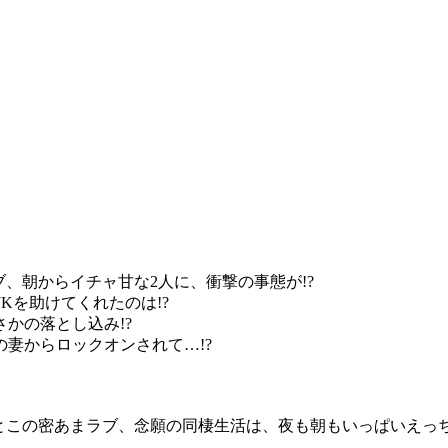
ブ、朝からイチャ甘な2人に、衝撃の事態が!?
JKを助けてくれたのは!?
さかの落とし込み!?
の妻からロックオンされて…!?
いとこの密あまラブ、念願の同棲生活は、夜も朝もいっぱいえ