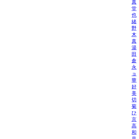
真
堂
也
緒
野
木
真
湯
田
倉
永
ョ
華
好
美
切
菊
ひ
京
高
和
見