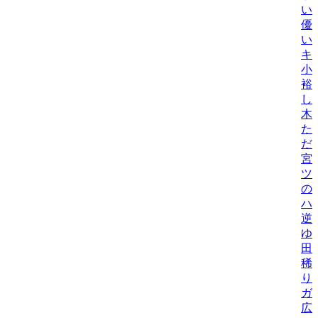
い
優
い
キ
小
裕
し
木
た
だ
宮
ツ
の
ハ
逆
ゆ
田
稀
り
ガ
広