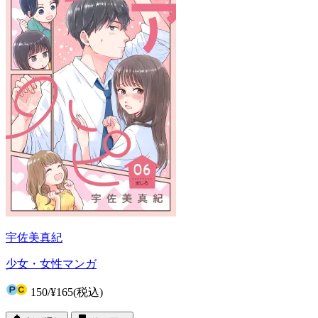
宇佐美真紀
少女・女性マンガ
150
/
¥165
(税込)