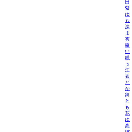
田
紫
ゆ
も
深
ま
杏
森
い
咲
っ
江
衣
と
か
舞
と
も
花
ゆ
高
ぼ