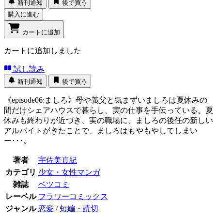
新刊通知
後で買う
購入に進む
カートに追加
カートに追加しました
試し読み
新刊通知
後で買う
《episode06:ましろ》母や義父と気まずいましろは夏休みの
間だけシェアハウスで暮らし、実の仕事を手伝っている。夏
休みも終わりが近づき、実の職場に、ましろの後任の新しい
アルバイトがきたことで、ましろはもやもやしてしまい
ー･･･。
著者
宇佐美真紀
カテゴリ
少女・女性マンガ
雑誌
ベツコミ
レーベル
フラワーコミックス
ジャンル
恋愛
/
短編・読切