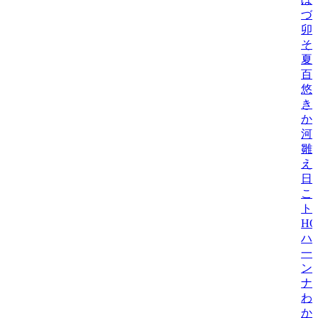
づ
卯
そら
夏
百
悠
き
か
河
雛
え
日
こ
ト
H
ハ
一
ン
ナ
わ
か