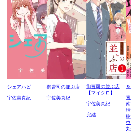
御曹司の並ぶ店
＆
シェアハピ
御曹司の並ぶ店
【マイクロ】
青
宇佐美真紀
宇佐美真紀
宇佐美真紀
南
晴
完結
樹
ウ
丸