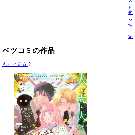
ま
菊
ら
ち
先
ベツコミの作品
もっと見る