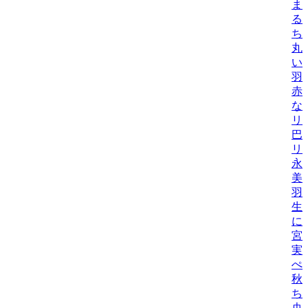
ま
る
ち
丸
い
羽
赤
なこ
リ
巴
リ
永
美
羽
生
に
宮
実
ぺ
秋
ち
央