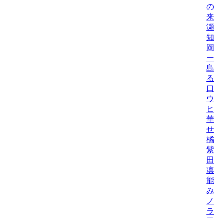
の
来
瀬
知
岡
ー
島
る
口
ウ
ヒ
華
せ
橘
紫
田
凛
能
み
ノ
ラ