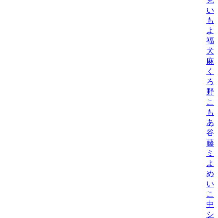
い
も
よ
福
犬
麻
く
ろ
野
こ
も
あ
谷
藤
ミ
よ
め
い
こ
中
シ