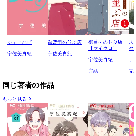
御曹司の並ぶ店
ス
シェアハピ
御曹司の並ぶ店
【マイクロ】
タ
宇佐美真紀
宇佐美真紀
宇佐美真紀
宇
完結
完
同じ著者の作品
もっと見る