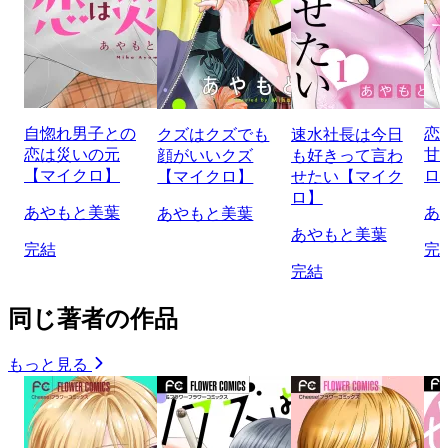
自惚れ男子との
恋
クズはクズでも
速水社長は今日
恋は災いの元
甘
顔がいいクズ
も好きって言わ
【マイクロ】
ロ
【マイクロ】
せたい【マイク
ロ】
あやもと美葉
あ
あやもと美葉
あやもと美葉
完結
完
完結
同じ著者の作品
もっと見る