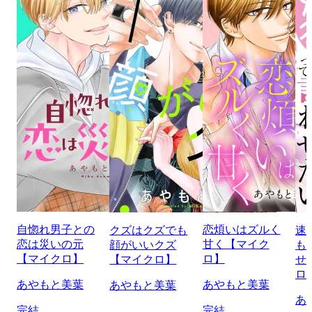
自惚れ男子との
恋煩いはズルく
クズはクズでも
速
恋は災いの元
甘く【マイク
顔がいいクズ
も
【マイクロ】
ロ】
【マイクロ】
せ
ロ
あやもと美葉
あやもと美葉
あやもと美葉
あ
完結
完結