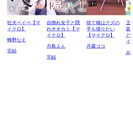
狂犬ベイベ【マ
自惚れ女子と隠
捨て猫はクズの
王
イクロ】
れオオカミ【マ
手も借りたい
装
イクロ】
【マイクロ】
ど
蜂野なえ
イ
月島よん
月森ココ
完結
み
完結