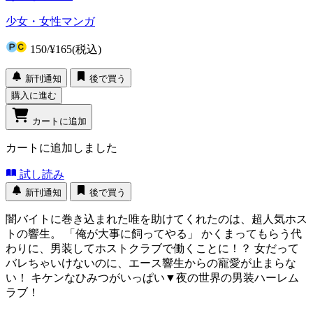
少女・女性マンガ
150
/
¥165
(税込)
新刊通知
後で買う
購入に進む
カートに追加
カートに追加しました
試し読み
新刊通知
後で買う
闇バイトに巻き込まれた唯を助けてくれたのは、超人気ホス
トの響生。 「俺が大事に飼ってやる」 かくまってもらう代
わりに、男装してホストクラブで働くことに！？ 女だって
バレちゃいけないのに、エース響生からの寵愛が止まらな
い！ キケンなひみつがいっぱい▼夜の世界の男装ハーレム
ラブ！