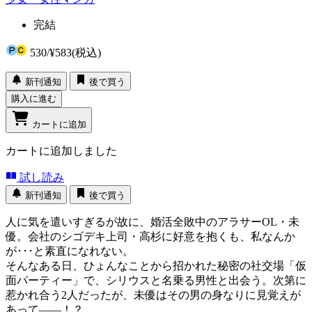
完結
530
/
¥583
(税込)
新刊通知
後で買う
購入に進む
カートに追加
カートに追加しました
試し読み
新刊通知
後で買う
人に気を遣いすぎるが故に、婚活全敗中のアラサーOL・未
優。会社のシゴデキ上司・高杉に好意を抱くも、私なんか
が･･･と素直になれない。
そんなある日、ひょんなことから招かれた秘密の社交場「仮
面パーティー」で、シリウスと名乗る男性と出会う。次第に
惹かれ合う2人だったが、未優はその男の身なりに見覚えが
あって――！？