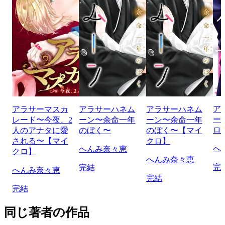
ア
アラサーマスカ
アラサーハネム
アラサーハネム
ー
レード〜今夜、2
ーン〜余命一年
ーン〜余命一年
ロ
人のアナタに愛
のぼく〜
のぼく〜【マイ
される〜【マイ
クロ】
へ
へんみ奈々恵
クロ】
へんみ奈々恵
完
完結
へんみ奈々恵
完結
完結
同じ著者の作品