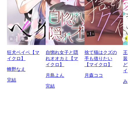
狂犬ベイベ【マ
自惚れ女子と隠
捨て猫はクズの
王
イクロ】
れオオカミ【マ
手も借りたい
装
イクロ】
【マイクロ】
ど
蜂野なえ
イ
月島よん
月森ココ
完結
み
完結