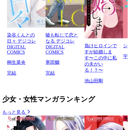
染谷くんとの
嘘も転じて恋と
日々 デジコレ
なる デジコレ
負けヒロインで
シ
DIGITAL
DIGITAL
すが結婚しま
COMICS
COMICS
宇
す〜この中に私
桐生菜央
寒田鰤
の夫がい
る！？〜
完結
完結
池山田剛
少女・女性マンガランキング
もっと見る