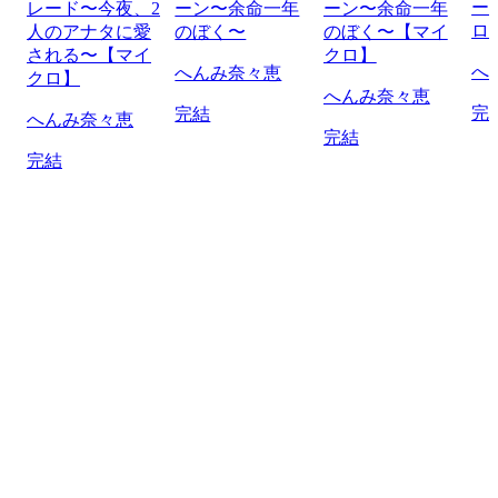
ー
レード〜今夜、2
ーン〜余命一年
ーン〜余命一年
ロ
人のアナタに愛
のぼく〜
のぼく〜【マイ
される〜【マイ
クロ】
へ
へんみ奈々恵
クロ】
へんみ奈々恵
完
完結
へんみ奈々恵
完結
完結