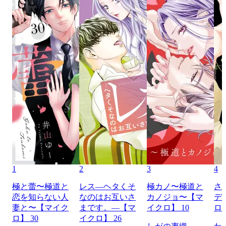
1
2
3
4
極と蕾〜極道と
レス―ヘタくそ
極カノ〜極道と
さ
恋を知らない人
なのはお互いさ
カノジョ〜【マ
デ
妻と〜【マイク
まです。―【マ
イクロ】 10
ロ】
ロ】 30
イクロ】 26