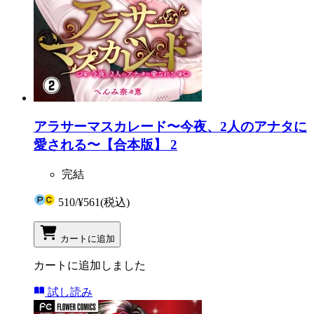
アラサーマスカレード〜今夜、2人のアナタに
愛される〜【合本版】 2
完結
510
/
¥561
(税込)
カートに追加
カートに追加しました
試し読み