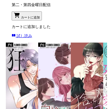
第二・第四金曜日配信
カートに追加
カートに追加しました
試し読み