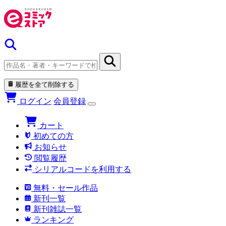
履歴を全て削除する
ログイン
会員登録
カート
初めての方
お知らせ
閲覧履歴
シリアルコードを利用する
無料・セール作品
新刊一覧
新刊雑誌一覧
ランキング