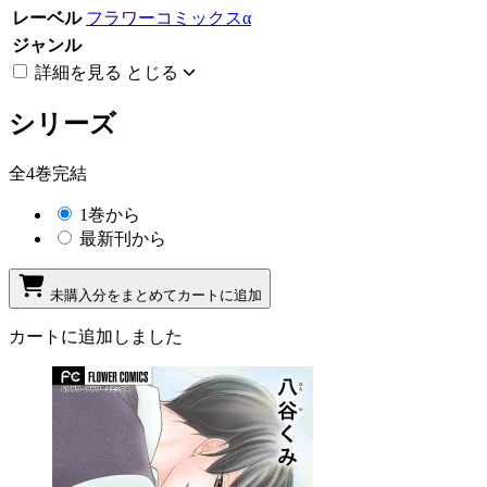
レーベル
フラワーコミックスα
ジャンル
詳細を見る
とじる
シリーズ
全4巻完結
1巻から
最新刊から
未購入分をまとめてカートに追加
カートに追加しました