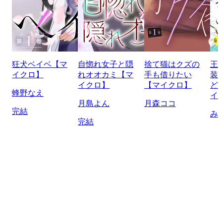
狂犬ベイベ【マ
自惚れ女子と隠
捨て猫はクズの
王
イクロ】
れオオカミ【マ
手も借りたい
装
イクロ】
【マイクロ】
ど
蜂野なえ
イ
月島よん
月森ココ
完結
み
完結