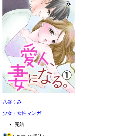
八谷くみ
少女・女性マンガ
完結