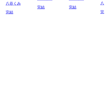
八
八谷くみ
完結
完結
完
完結