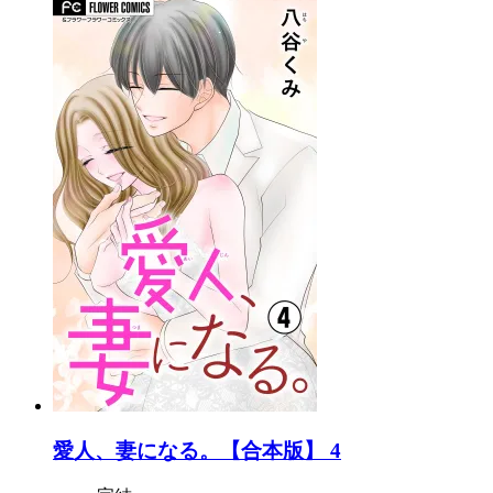
愛人、妻になる。【合本版】 4