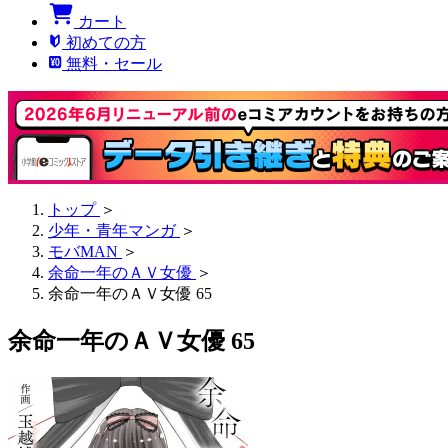
カート
初めての方
無料・セール
トップ
＞
少年・青年マンガ
＞
モバMAN
＞
余命一年のＡＶ女優
＞
余命一年のＡＶ女優 65
余命一年のＡＶ女優 65