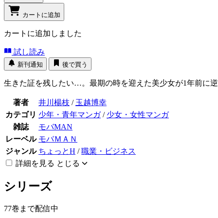
カートに追加
カートに追加しました
試し読み
新刊通知
後で買う
生きた証を残したい…。最期の時を迎えた美少女が1年前に逆
著者
井川楊枝
/
玉越博幸
カテゴリ
少年・青年マンガ
/
少女・女性マンガ
雑誌
モバMAN
レーベル
モバＭＡＮ
ジャンル
ちょっとH
/
職業・ビジネス
詳細を見る
とじる
シリーズ
77巻まで配信中