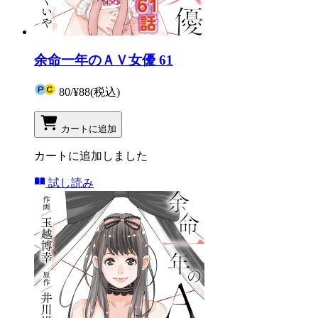
余命一年のＡＶ女優 61
80
/
¥88
(税込)
カートに追加
カートに追加しました
試し読み