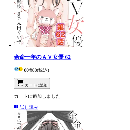
余命一年のＡＶ女優 62
80
/
¥88
(税込)
カートに追加
カートに追加しました
試し読み