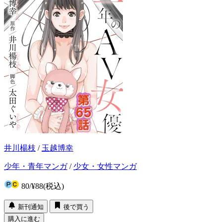
井川楊枝
/
玉越博幸
少年・青年マンガ
/
少女・女性マンガ
80
/
¥88
(税込)
新刊通知
後で買う
購入に進む