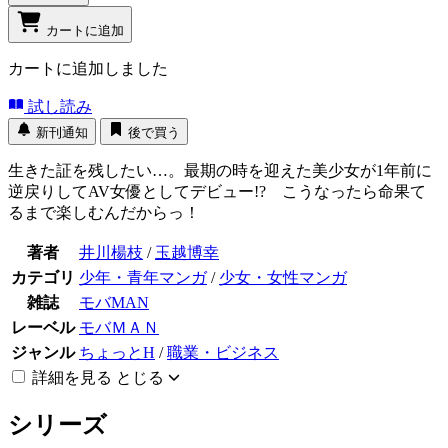
カートに追加
カートに追加しました
試し読み
新刊通知
後で買う
生きた証を残したい…。最期の時を迎えた美少女が1年前に
逆戻りしてAV女優としてデビュー!? こうなったら命果て
るまで楽しむんだからっ！
著者
井川楊枝
/
玉越博幸
カテゴリ
少年・青年マンガ
/
少女・女性マンガ
雑誌
モバMAN
レーベル
モバＭＡＮ
ジャンル
ちょっとH
/
職業・ビジネス
詳細を見る
とじる
シリーズ