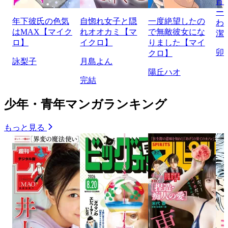
宵
ー
年下彼氏の色気
自惚れ女子と隠
一度絶望したの
わ
はMAX【マイク
れオオカミ【マ
で無敵彼女にな
潔
ロ】
イクロ】
りました【マイ
卯
クロ】
詠梨子
月島よん
陽丘ハオ
完結
少年・青年マンガランキング
もっと見る