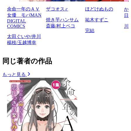
余命一年のＡＶ
ザコオス♂
ほどけぬもの
か
女優 モバMAN
日
焼き芋ハンサム
祐木すずこ
DIGITAL
斎藤/村上ペコ
COMICS
川
完結
太田ぐいや/井川
楊枝/玉越博幸
同じ著者の作品
もっと見る