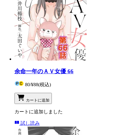
余命一年のＡＶ女優 66
80
/
¥88
(税込)
カートに追加
カートに追加しました
試し読み