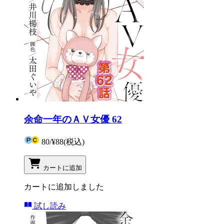
余命一年のＡＶ女優 62
80
/
¥88
(税込)
カートに追加
カートに追加しました
試し読み