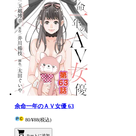
余命一年のＡＶ女優 63
80
/
¥88
(税込)
カートに追加