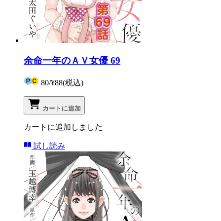
余命一年のＡＶ女優 69
80
/
¥88
(税込)
カートに追加
カートに追加しました
試し読み