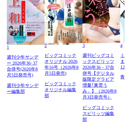
2
3
4
1
ビッグコミック
週刊ビッグコミ
ミ
週刊少年サンデ
オリジナル 2026
ックスピリッツ
ま
ー 2026年36･37
12
年16号（2026年8
2026年36・37合
合併号(2026年8
月5日発売)
併号【デジタル
月5日発売号)
青
版限定グラビア
ビッグコミック
増量｢東雲う
週刊少年サンデ
オリジナル編集
み」】（2026年8
ー編集部
部
月3日発売号）
ビッグコミック
スピリッツ編集
部