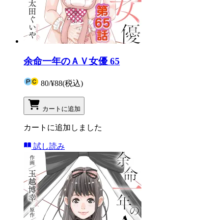
余命一年のＡＶ女優 65
80
/
¥88
(税込)
カートに追加
カートに追加しました
試し読み