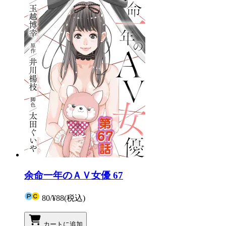
余命一年のＡＶ女優 67
80
/
¥88
(税込)
カートに追加