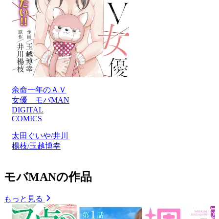
余命一年のＡＶ
女優 モバMAN
DIGITAL
COMICS
太田ぐいや/井川
楊枝/玉越博幸
モバMANの作品
もっと見る