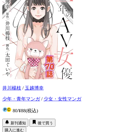
井川楊枝
/
玉越博幸
少年・青年マンガ
/
少女・女性マンガ
80
/
¥88
(税込)
新刊通知
後で買う
購入に進む