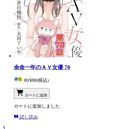
余命一年のＡＶ女優 70
80
/
¥88
(税込)
カートに追加
カートに追加しました
試し読み