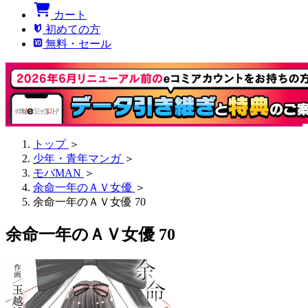
カート
初めての方
無料・セール
トップ
＞
少年・青年マンガ
＞
モバMAN
＞
余命一年のＡＶ女優
＞
余命一年のＡＶ女優 70
余命一年のＡＶ女優 70