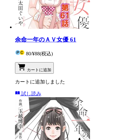
余命一年のＡＶ女優 61
80
/
¥88
(税込)
カートに追加
カートに追加しました
試し読み