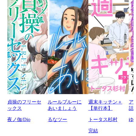
貞操のフリーセ
ルールブルーに
週末キッチン＋
ア
ックス
あいましょう
【単行本】
話
夜ノ伽/Dio
るなツー
トータス杉村
ゆ
完結