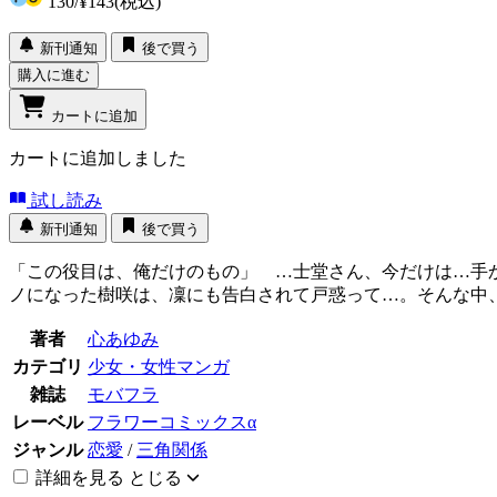
130
/
¥143
(税込)
新刊通知
後で買う
購入に進む
カートに追加
カートに追加しました
試し読み
新刊通知
後で買う
「この役目は、俺だけのもの」 …士堂さん、今だけは…手
ノになった樹咲は、凜にも告白されて戸惑って…。そんな中
著者
心あゆみ
カテゴリ
少女・女性マンガ
雑誌
モバフラ
レーベル
フラワーコミックスα
ジャンル
恋愛
/
三角関係
詳細を見る
とじる