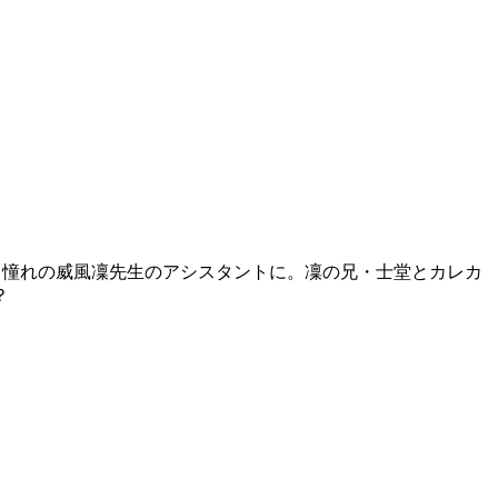
、憧れの威風凜先生のアシスタントに。凜の兄・士堂とカレカ
？