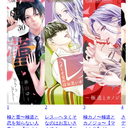
1
2
3
4
極と蕾〜極道と
レス―ヘタくそ
極カノ〜極道と
さ
恋を知らない人
なのはお互いさ
カノジョ〜【マ
デ