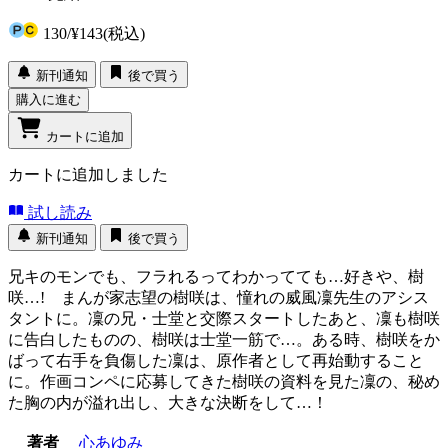
130
/
¥143
(税込)
新刊通知
後で買う
購入に進む
カートに追加
カートに追加しました
試し読み
新刊通知
後で買う
兄キのモンでも、フラれるってわかってても…好きや、樹
咲…! まんが家志望の樹咲は、憧れの威風凜先生のアシス
タントに。凜の兄・士堂と交際スタートしたあと、凜も樹咲
に告白したものの、樹咲は士堂一筋で…。ある時、樹咲をか
ばって右手を負傷した凜は、原作者として再始動すること
に。作画コンペに応募してきた樹咲の資料を見た凜の、秘め
た胸の内が溢れ出し、大きな決断をして…！
著者
心あゆみ