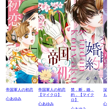
帝国軍人の初恋
帝国軍人の初恋
禁．断．婚．
深
【マイクロ】
約．【マイク
も
心あゆみ
ロ】
心あゆみ
心
心あゆみ