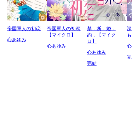
帝国軍人の初恋
帝国軍人の初恋
禁．断．婚．
深
【マイクロ】
約．【マイク
も
心あゆみ
ロ】
心あゆみ
心
心あゆみ
完
完結