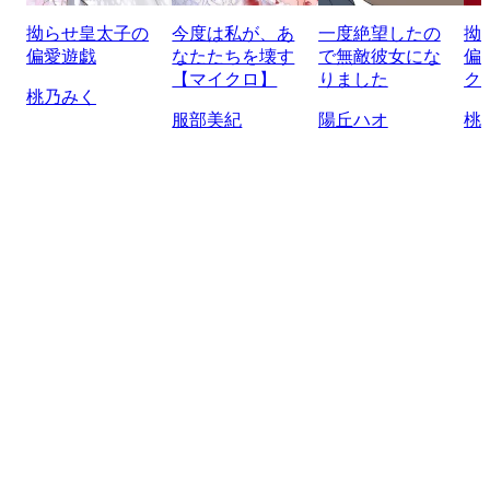
拗らせ皇太子の
今度は私が、あ
一度絶望したの
拗
偏愛遊戯
なたたちを壊す
で無敵彼女にな
偏
【マイクロ】
りました
ク
桃乃みく
服部美紀
陽丘ハオ
桃