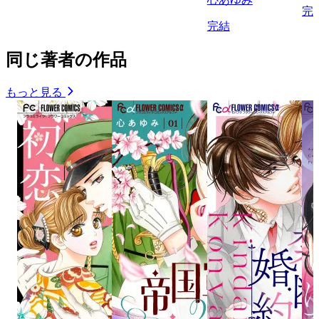
完
完結
同じ著者の作品
もっと見る