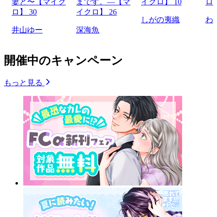
妻と〜【マイク
まです。―【マ
イクロ】 10
ロ】
ロ】 30
イクロ】 26
しがの夷織
わ
井山ゆー
深海魚
開催中のキャンペーン
もっと見る