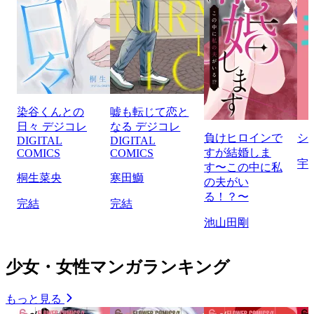
染谷くんとの
嘘も転じて恋と
日々 デジコレ
なる デジコレ
負けヒロインで
シ
DIGITAL
DIGITAL
すが結婚しま
COMICS
COMICS
宇
す〜この中に私
桐生菜央
寒田鰤
の夫がい
る！？〜
完結
完結
池山田剛
少女・女性マンガランキング
もっと見る