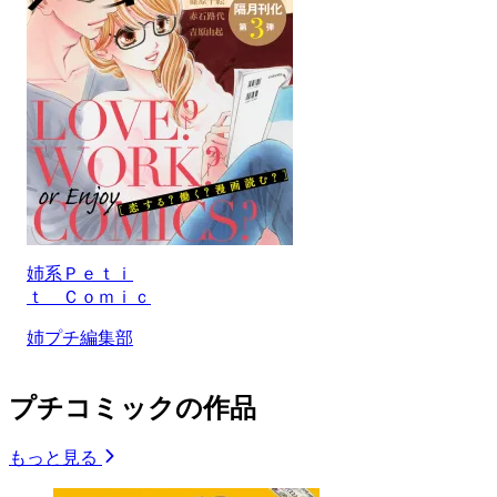
姉系Ｐｅｔｉ
ｔ Ｃｏｍｉｃ
姉プチ編集部
プチコミックの作品
もっと見る