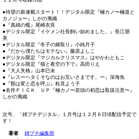
●待望の新連載スタート！！デジタル限定『極カノ〜極道と
カノジョ〜』しがの夷織
●『真綿の檻』尾崎衣良
●デジタル限定『イケメン社長飼い始めました。』長江朋
美
●デジタル限定『冬子の婿取り』小純月子
●『だから僕たちはモテない』藤原よしこ
●デジタル限定『マジカルクリスマス』はやかわともこ
●デジタル限定『猫と夜空の下で』高田りえ
●『大人失格』山本巳未
●『レスーヘタくそなのはお互いさまです。ー』深海魚
●『類は変と恋を呼ぶ』粒見よう子
●名作ＰＩＣＫ ＵＰ『極カノ〜若頭の初恋は取扱注意〜』
しがの夷織
次号、「姉プチデジタル」１月号は１２月６日頃配信予定で
す！
著者
姉プチ編集部