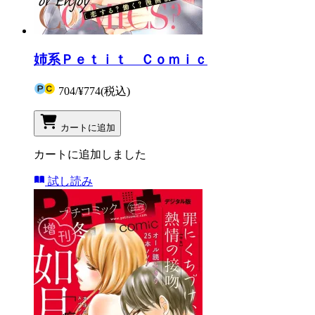
姉系Ｐｅｔｉｔ Ｃｏｍｉｃ
704
/
¥774
(税込)
カートに追加
カートに追加しました
試し読み