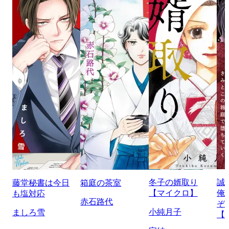
冬子の婿取り
誠
藤堂秘書は今日
箱庭の茶室
【マイクロ】
俺
も塩対応
赤石路代
ぞ
小純月子
ましろ雪
【