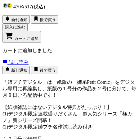
470
/
¥517
(税込)
新刊通知
後で買う
購入に進む
カートに追加
カートに追加しました
試し読み
新刊通知
後で買う
「姉プチデジタル」は、紙版の「姉系Petit Comic」をデジタ
ル専用に再編集し、紙版の１号分の作品を２号に分けて、毎
月８日ごろ配信中です！
【紙版雑誌にはないデジタル特典がたっぷり！】
(1)デジタル限定連載盛りだくさん！超人気シリーズ「極カ
ノ」新シリーズ開幕！
(2)デジタル限定姉プチ名作試し読み付き
１２月号収録作品