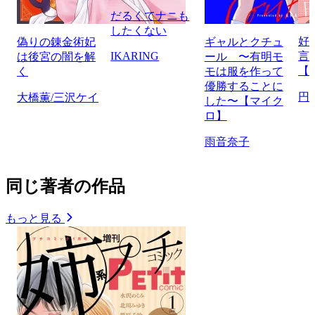
だるくてナニも
したくない
好
偽りの錬金術妃
ギャルとクチュ
IKARING
言
は後宮の闇を解
ール 〜有明モ
【
く
モは服を作って
優勝することに
円
大橋薫/三沢ケイ
した〜【マイク
ロ】
雨音奈子
同じ著者の作品
もっと見る