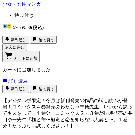
少女・女性マンガ
特典付き
591
/
¥650
(税込)
新刊通知
後で買う
購入に進む
カートに追加
カートに追加しました
試し読み
新刊通知
後で買う
【デジタル版限定！今月は新刊発売の作品の試し読みが登
場！コミックス４巻発売のわたなべ志穂先生「いいから黙っ
てキスをして」１巻分、コミックス２・３巻が同時発売の井
山ゆー先生「極と蕾〜極道と恋を知らない人妻と〜」１巻
分！たっぷりお試しください！】