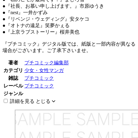
●『社長、お慕い申し上げます。』市原ゆうき
●『nest』一井かずみ
●『リベンジ・ウェディング』安タケコ
●『オトナの遠足』笑夢かぇる
●『上京ラブストーリー』桜井美也
『プチコミック』デジタル版では、紙版と一部内容が異なる
場合がございます。ご了承下さいませ。
著者
プチコミック編集部
カテゴリ
少女・女性マンガ
雑誌
プチコミック
レーベル
プチコミック
ジャンル
詳細を見る
とじる