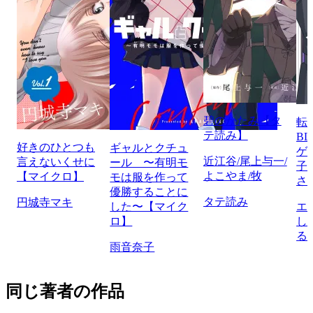
碧のかたみ【タ
転
テ読み】
B
好きのひとつも
ギャルとクチュ
ゲ
近江谷/尾上与一/
言えないくせに
ール 〜有明モ
子
よこやま/牧
【マイクロ】
モは服を作って
さ
優勝することに
タテ読み
円城寺マキ
した〜【マイク
エ
ロ】
し
る
雨音奈子
同じ著者の作品