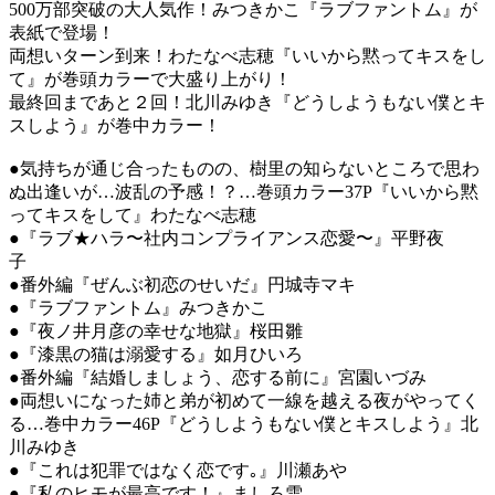
500万部突破の大人気作！みつきかこ『ラブファントム』が
表紙で登場！
両想いターン到来！わたなべ志穂『いいから黙ってキスをし
て』が巻頭カラーで大盛り上がり！
最終回まであと２回！北川みゆき『どうしようもない僕とキ
スしよう』が巻中カラー！
●気持ちが通じ合ったものの、樹里の知らないところで思わ
ぬ出逢いが…波乱の予感！？…巻頭カラー37P『いいから黙
ってキスをして』わたなべ志穂
●『ラブ★ハラ〜社内コンプライアンス恋愛〜』平野夜
子
●番外編『ぜんぶ初恋のせいだ』円城寺マキ
●『ラブファントム』みつきかこ
●『夜ノ井月彦の幸せな地獄』桜田雛
●『漆黒の猫は溺愛する』如月ひいろ
●番外編『結婚しましょう、恋する前に』宮園いづみ
●両想いになった姉と弟が初めて一線を越える夜がやってく
る…巻中カラー46P『どうしようもない僕とキスしよう』北
川みゆき
●『これは犯罪ではなく恋です｡』川瀬あや
●『私のヒモが最高です！』ましろ雪