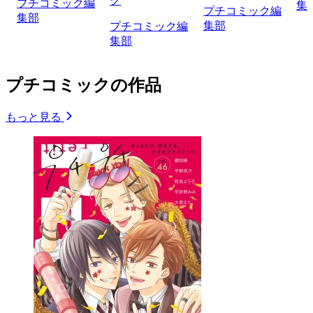
ク
プチコミック編
集
プチコミック編
集部
集部
プチコミック編
集部
プチコミックの作品
もっと見る