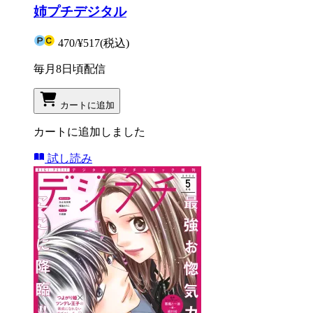
姉プチデジタル
470
/
¥517
(税込)
毎月8日頃配信
カートに追加
カートに追加しました
試し読み