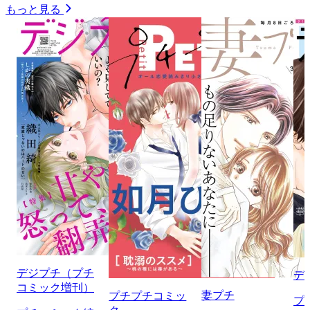
もっと見る
デジプチ（プチ
デ
コミック増刊）
妻プチ
プチプチコミッ
プ