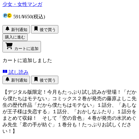
少女・女性マンガ
591
/
¥650
(税込)
新刊通知
後で買う
購入に進む
カートに追加
カートに追加しました
試し読み
新刊通知
後で買う
【デジタル版限定！今月もたっぷり試し読みが登場！「だか
ら僕たちはモテない」コミックス２巻が発売の藤原よしこ先
生の歴代作品「だから僕たちはモテない」１話分、「あしな
が王子様は失恋する」１話分、「おかしなふたり」１話分を
まとめて収録！ そして「空の音色」４巻が発売の水沢めぐ
み先生「君の手が紡ぐ」１巻分も！たっぷりお試しくださ
い！】