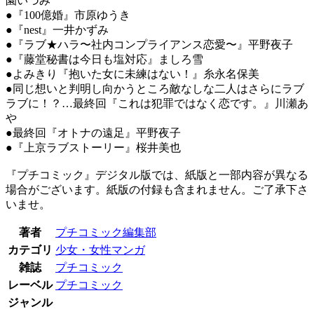
園いづみ
●『100億婚』市原ゆうき
●『nest』一井かずみ
●『ラブ★ハラ〜社内コンプライアンス恋愛〜』平野夜子
●『藤堂秘書は今日も塩対応』ましろ雪
●よみきり『抱いた女に未練はない！』糸永名保美
●同じ想いと判明し向かうところ敵なしな二人はさらにラブ
ラブに！？…最終回『これは犯罪ではなく恋です。』川瀬あ
や
●最終回『オトナの遠足』平野夜子
●『上京ラブストーリー』桜井美也
『プチコミック』デジタル版では、紙版と一部内容が異なる
場合がございます。紙版の付録も含まれません。ご了承下さ
いませ。
著者
プチコミック編集部
カテゴリ
少女・女性マンガ
雑誌
プチコミック
レーベル
プチコミック
ジャンル