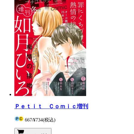
Ｐｅｔｉｔ Ｃｏｍｉｃ増刊
667
/
¥734
(税込)