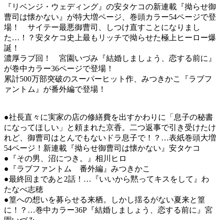
『リベンジ・ウェディング』の安タケコの新連載『拗らせ御
曹司は懐かない』が特大増ページ、巻頭カラー54ページで登
場！ サイテー最悪御曹司、しつけ直すことになりまし
た…！？安タケコ史上最もリッチで拗らせた極上ヒーロー爆
誕！
濃厚ラブ回！ 宮園いづみ『結婚しましょう、恋する前に』
が巻中カラー36ページで登場！
累計500万部突破のスーパーヒット作、みつきかこ『ラブフ
ァントム』が番外編で登場！
●社長直々に実家の店の修繕費を出すかわりに「息子の秘書
になってほしい」と頼まれた京香。二つ返事で引き受けたけ
れど、御曹司はとんでもないドラ息子で！？…表紙巻頭大増
54ページ！新連載『拗らせ御曹司は懐かない』安タケコ
●『その男、沼につき。』相川ヒロ
●『ラブファントム 番外編』みつきかこ
●最終回まであと2話！…『いいから黙ってキスをして』わ
たなべ志穂
●篁への想いを募らせる来栖。しかし揺るがない夏来と篁
に！？…巻中カラー36P『結婚しましょう、恋する前に』宮