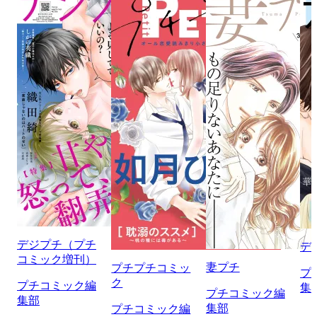
デジプチ（プチ
デ
コミック増刊）
妻プチ
プチプチコミッ
プ
ク
プチコミック編
集
プチコミック編
集部
集部
プチコミック編