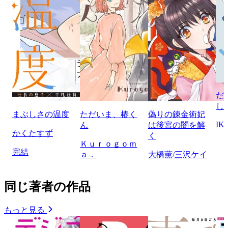
だ
し
まぶしさの温度
ただいま、椿く
偽りの錬金術妃
IK
ん
は後宮の闇を解
かくたすず
く
Ｋｕｒｏｇｏｍ
完結
ａ．
大橋薫/三沢ケイ
同じ著者の作品
もっと見る