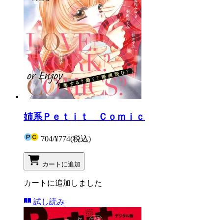
姉系Ｐｅｔｉｔ Ｃｏｍｉｃ
704
/
¥774
(税込)
カートに追加
カートに追加しました
試し読み