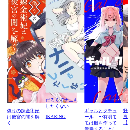
だるくてナニも
したくない
好
偽りの錬金術妃
ギャルとクチュ
IKARING
言
は後宮の闇を解
ール 〜有明モ
【
く
モは服を作って
優勝することに