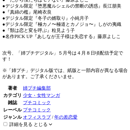
●デジタル限定『堕悪魔ルシェルの禁断の誘惑』長江朋美
●『真綿の檻』尾崎衣良
●デジタル限定『冬子の婿取り』小純月子
●デジタル限定『極カノ〜極道とカノジョ〜』しがの夷織
●『類は恋と変を呼ぶ』粒見よう子
●名作PICK UP『あしなが王子様は失恋する』藤原よしこ
次号、「姉プチデジタル」５月号は４月８日頃配信予定で
す！
※「姉プチ」デジタル版では、紙版と一部内容が異なる場合
があります。ご了承くださいませ。
著者
姉プチ編集部
カテゴリ
少女・女性マンガ
雑誌
プチコミック
レーベル
プチコミック
ジャンル
オフィスラブ
/
年の差恋愛
詳細を見る
とじる