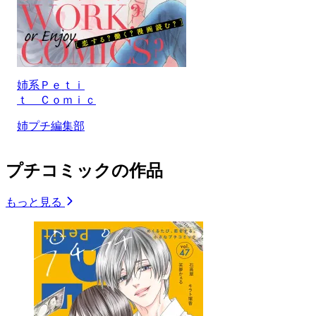
姉系Ｐｅｔｉ
ｔ Ｃｏｍｉｃ
姉プチ編集部
プチコミックの作品
もっと見る