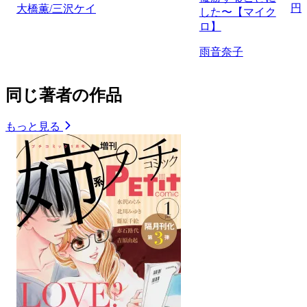
円
大橋薫/三沢ケイ
した〜【マイク
ロ】
雨音奈子
同じ著者の作品
もっと見る