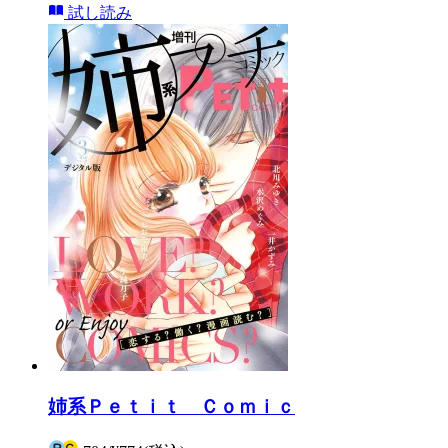
試し読み
姉系Ｐｅｔｉｔ Ｃｏｍｉｃ