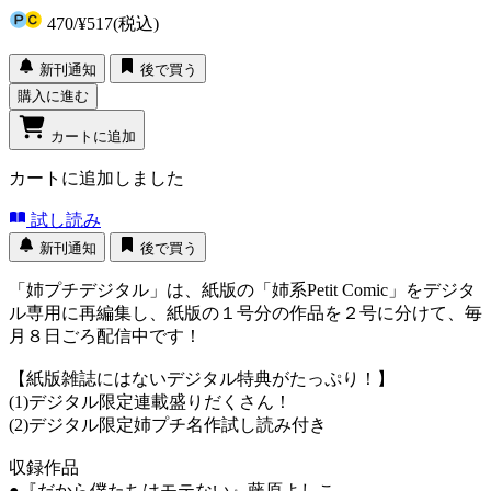
470
/
¥517
(税込)
新刊通知
後で買う
購入に進む
カートに追加
カートに追加しました
試し読み
新刊通知
後で買う
「姉プチデジタル」は、紙版の「姉系Petit Comic」をデジタ
ル専用に再編集し、紙版の１号分の作品を２号に分けて、毎
月８日ごろ配信中です！
【紙版雑誌にはないデジタル特典がたっぷり！】
(1)デジタル限定連載盛りだくさん！
(2)デジタル限定姉プチ名作試し読み付き
収録作品
●『だから僕たちはモテない』藤原よしこ