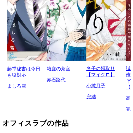
冬子の婿取り
誠
藤堂秘書は今日
箱庭の茶室
【マイクロ】
俺
も塩対応
赤石路代
ぞ
小純月子
ましろ雪
【
完結
高
完
オフィスラブの作品