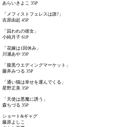
あらいきよこ 35P
「メフィストフェレスは誰?」
吉原由起 45P
「囚われの彼女」
小純月子 61P
「花嫁は1回休み」
川瀬あや 35P
「腹黒ウエディングマーケット」
藤井みつる 35P
「通い猫は幸せを運んでくる」
星野正美 35P
「天使は悪魔に誘う」
森ちづる 35P
ショート&ギャグ
藤原よしこ