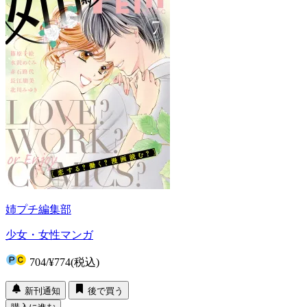
姉プチ編集部
少女・女性マンガ
704
/
¥774
(税込)
新刊通知
後で買う