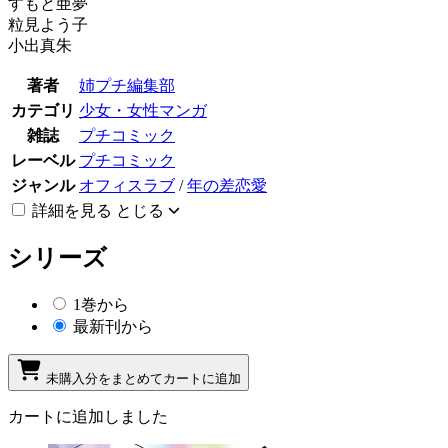
すもと亜夢
粒見よう子
小出真朱
著者
姉プチ編集部
カテゴリ
少女・女性マンガ
雑誌
プチコミック
レーベル
プチコミック
ジャンル
オフィスラブ
/
年の差恋愛
詳細を見る
とじる
シリーズ
1巻から
最新刊から
未購入分をまとめてカートに追加
カートに追加しました