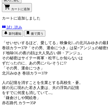
購入に進む
カートに追加
カートに追加しました
試し読み
新刊通知
後で買う
「せいせいするほど、愛してる」映像化!...の北川みゆきの
巻頭カラー37P「その男、運命につき」は栞=アンジュの秘密が
ド地味OLの夜の顔は大人気占い師・アンジュ。
その秘密はサイテー将軍・松平しか知らないは
ずだったのに、あの男にバレそうに!?
「その男、運命につき」
北川みゆき 巻頭カラー37P
人の記憶を消すことを生業とする高校生・蒼。
彼の元に現れた若き人妻は、夫の浮気の記憶
をすでに何度も消していて...。
「鎌倉けしや闇絵巻」
赤石路代 カラー35P