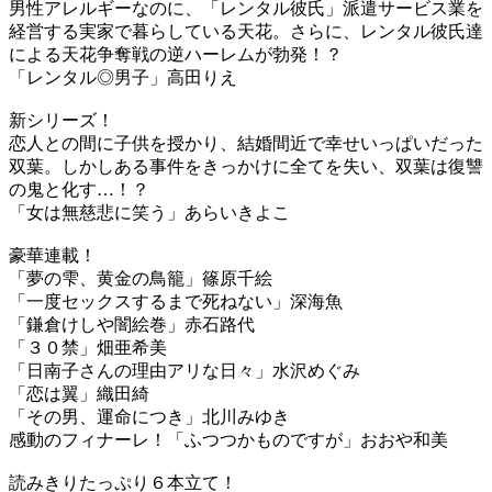
男性アレルギーなのに、「レンタル彼氏」派遣サービス業を
経営する実家で暮らしている天花。さらに、レンタル彼氏達
による天花争奪戦の逆ハーレムが勃発！？
「レンタル◎男子」高田りえ
新シリーズ！
恋人との間に子供を授かり、結婚間近で幸せいっぱいだった
双葉。しかしある事件をきっかけに全てを失い、双葉は復讐
の鬼と化す…！？
「女は無慈悲に笑う」あらいきよこ
豪華連載！
「夢の雫、黄金の鳥籠」篠原千絵
「一度セックスするまで死ねない」深海魚
「鎌倉けしや闇絵巻」赤石路代
「３０禁」畑亜希美
「日南子さんの理由アリな日々」水沢めぐみ
「恋は翼」織田綺
「その男、運命につき」北川みゆき
感動のフィナーレ！「ふつつかものですが」おおや和美
読みきりたっぷり６本立て！