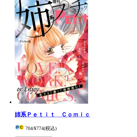
姉系Ｐｅｔｉｔ Ｃｏｍｉｃ
704
/
¥774
(税込)