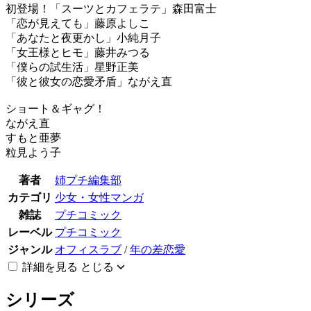
初登場！「スーツとカフェラテ」森田富士
「恋が見えても」藤原よしこ
「あなたと夜更かし」小純月子
「女王様とヒモ」藤井みつる
「僕らの試生活」星野正美
「彼と彼女の恋愛矛盾」ながえ直
ショート＆ギャグ！
ながえ直
すもと亜夢
粒見よう子
著者
姉プチ編集部
カテゴリ
少女・女性マンガ
雑誌
プチコミック
レーベル
プチコミック
ジャンル
オフィスラブ
/
年の差恋愛
詳細を見る
とじる
シリーズ