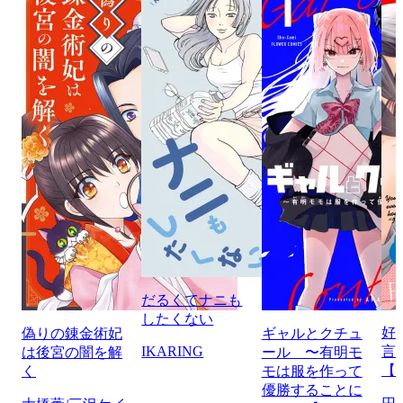
だるくてナニも
したくない
好
偽りの錬金術妃
ギャルとクチュ
IKARING
言
は後宮の闇を解
ール 〜有明モ
【
く
モは服を作って
優勝することに