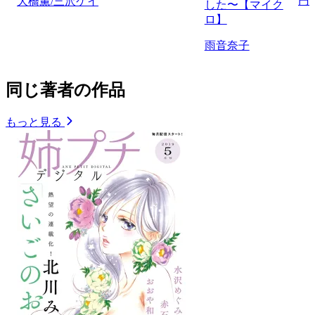
円
大橋薫/三沢ケイ
した〜【マイク
ロ】
雨音奈子
同じ著者の作品
もっと見る