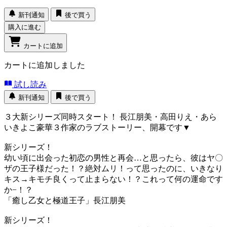
新刊通知
後で買う
購入に進む
カートに追加
カートに追加しました
試し読み
新刊通知
後で買う
３大新シリーズ同時スタート！ 長江朋美・高田りえ・あら
いきよこ豪華３作家のラブストーリー、開幕です▼
新シリーズ！
幼い頃に出会った初恋の男性と再会…と思ったら、彼はヤ〇
ザの王子様だった！？絶対ムリ！って思ったのに、いきなり
キス→キモチ良くって止まらない！？これって何の運命です
か−！？
「癒し乙女と極道王子」長江朋美
新シリーズ！