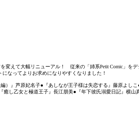
と名前を変えて大幅リニューアル！ 従来の「姉系Petit Comi
トになってよりお求めになりやすくなりました！
編）』芦原妃名子●『あしなが王子様は失恋する』藤原よしこ
『癒し乙女と極道王子』長江朋美●『年下彼氏溺愛日記』横山