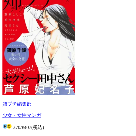
姉プチ編集部
少女・女性マンガ
370
/
¥407
(税込)