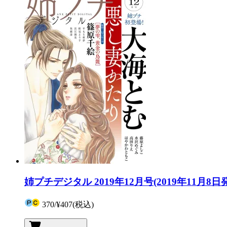
姉プチデジタル 2019年12月号(2019年11月8
370
/
¥407
(税込)