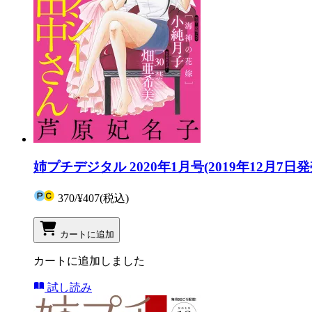
姉プチデジタル 2020年1月号(2019年12月7日
370
/
¥407
(税込)
カートに追加
カートに追加しました
試し読み