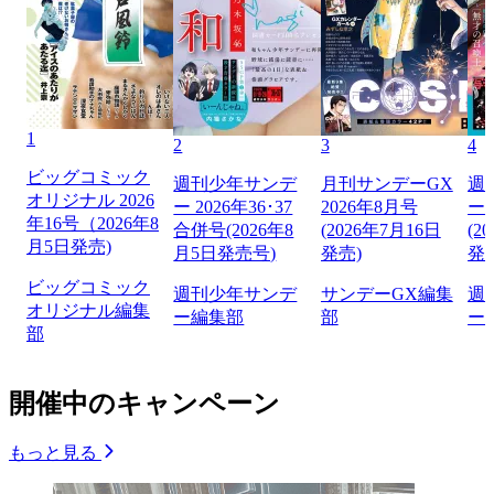
1
2
3
4
ビッグコミック
週刊少年サンデ
月刊サンデーGX
週
オリジナル 2026
ー 2026年36･37
2026年8月号
ー 
年16号（2026年8
合併号(2026年8
(2026年7月16日
(2
月5日発売)
月5日発売号)
発売)
発
ビッグコミック
週刊少年サンデ
サンデーGX編集
週
オリジナル編集
ー編集部
部
ー
部
開催中のキャンペーン
もっと見る