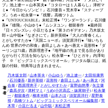
ブ』池上遼一＋山本英夫●『コタローは１人暮らし』津村マ
ミ●『今日からゾンビ！』石川優吾＋荒木宰●『スティーブ
ズ』うめ＋松永肇一●『残響』高橋ツトム
●『UNTOUCHABLE』末松正博●『ワンダーランド』石川優
吾●『雄飛』小山ゆう●『ムシヌユン』都留泰作 ●最終回
『日々ズレズレ』小豆だるま●『第３のギデオン』乃木坂太
郎＋山中聡●『なぎさにて』新井英樹●『大人の青春くん』
とがしやすたか●『天国ニョーボ』須賀原洋行●『味いちも
んめ 世界の中の和食』倉田よしみ＋あべ善太＋花形怜●『ダ
ーリンは71歳』西原理恵子●『地平線の先まで見る目があり
ながら行く方法を知らない』松永肇一●『ひとガキ』内澤旬
子 ※「ビッグコミックスペリオール」デジタル版には、紙
版の付録、特典等は含まれません。
乃木坂太郎
/
山本英夫
/
小山ゆう
/
池上遼一
/
太田垣康男
/
石川優吾
/
新井英樹
/
花形怜
/
倉田よしみ
/
あべ善太
/
河
合単
/
西原理恵子
/
とがしやすたか
/
富野由悠季
/
矢立肇
著
/
森高夕次
/
津村マミ
/
うめ(小沢高広・妹尾朝子)
/
松永肇
者
一
/
都留泰作
/
柳本光晴
/
山本さほ
/
須賀原洋行
/
星野泰
視
/
高橋ツトム
/
ビッグコミックスペリオール編集部
/
荒
木宰
/
小豆だるま
/
山中聡
/
末松正博