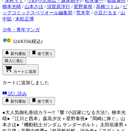
/
津村マミ
/
うめ(小沢高広・妹尾朝子)
/
松永肇一
/
都留泰作
/
柳本光晴
/
山本さほ
/
須賀原洋行
/
星野泰視
/
高橋ツトム
/
ビ
ッグコミックスペリオール編集部
/
荒木宰
/
小豆だるま
/
山
中聡
/
末松正博
少年・青年マンガ
324
/
¥356
(税込)
新刊通知
後で買う
購入に進む
カートに追加
カートに追加しました
試し読み
新刊通知
後で買う
●大人気御礼巻頭カラー!!『響 ?小説家になる方法?』柳本光
晴●『江川と西本』森高夕次＋星野泰視●『岡崎に捧ぐ』山
本さほ●『機動戦士ガンダム サンダーボルト』太田垣康男＋
矢立肇＋富野由悠季●『銀平飯科帳』河合単●『アダムとイ