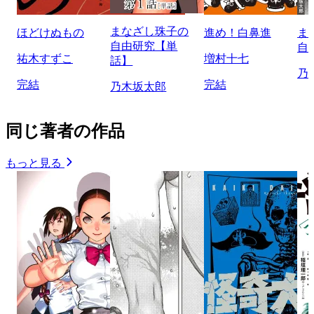
まなざし珠子の
ほどけぬもの
進め！白鼻進
ま
自由研究【単
自
祐木すずこ
増村十七
話】
乃
完結
完結
乃木坂太郎
同じ著者の作品
もっと見る