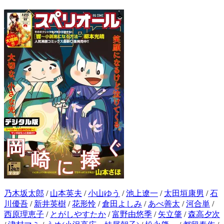
乃木坂太郎
/
山本英夫
/
小山ゆう
/
池上遼一
/
太田垣康男
/
石
川優吾
/
新井英樹
/
花形怜
/
倉田よしみ
/
あべ善太
/
河合単
/
西原理恵子
/
とがしやすたか
/
富野由悠季
/
矢立肇
/
森高夕次