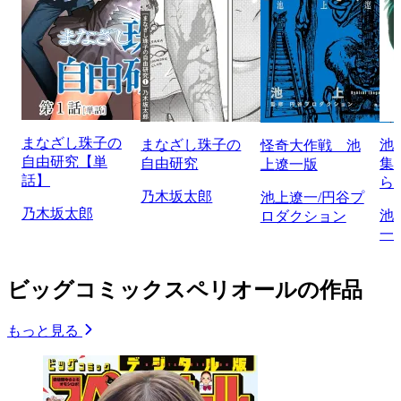
まなざし珠子の
まなざし珠子の
池
怪奇大作戦 池
自由研究【単
自由研究
集
上遼一版
話】
ら
乃木坂太郎
池上遼一/円谷プ
乃木坂太郎
池
ロダクション
一
ビッグコミックスペリオールの作品
もっと見る