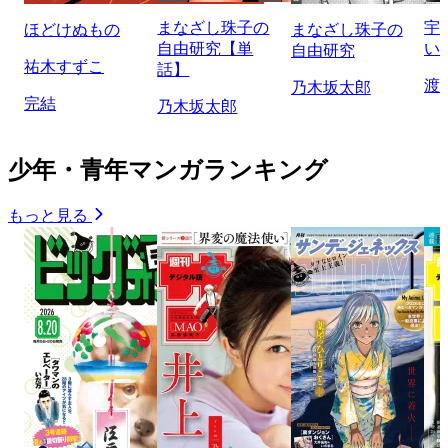
まなざし珠子の
宇
ほどけぬもの
まなざし珠子の
自由研究【単
い
自由研究
祐木すずこ
話】
渡
乃木坂太郎
完結
乃木坂太郎
少年・青年マンガランキング
もっと見る