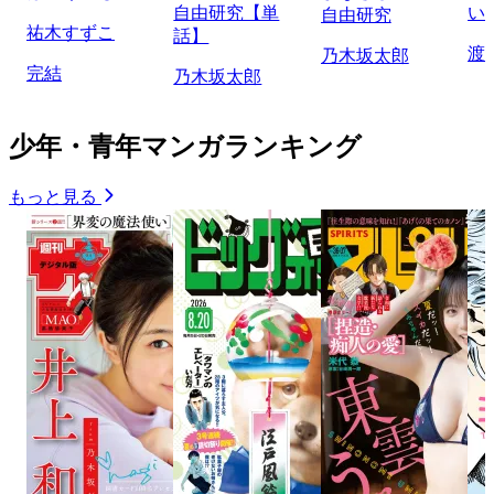
自由研究【単
い
自由研究
祐木すずこ
話】
渡
乃木坂太郎
完結
乃木坂太郎
少年・青年マンガランキング
もっと見る