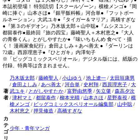
本誌初登場！ 特別読切【スクールゾーン』横槍メンゴ●『岡
崎に捧ぐ』山本さほ●『銀平飯科帳』河合単●『フットボー
ルネーション』大武ユキ●『タイガー＆マリア』高橋すぎな
●『第３のギデオン』乃木坂太郎＋山中聡●『ムシヌユン』
都留泰作●最終回『旅の四宝』藤崎聖人＋木村恵之●『大人
の青春くん』とがしやすたか●『味いちもんめ 食べて・描
く！ 漫画家食紀行』倉田よしみ＋あべ善太 ●『ダーリンは
72歳』西原理恵子●『ひとガキ』内澤旬子
※「ビッグコミックスペリオール」デジタル版には、紙版の
付録、特典等は含まれません。
乃木坂太郎
/
藤崎聖人
/
小山ゆう
/
池上遼一
/
太田垣康男
/
倉田よしみ
/
あべ善太
/
河合単
/
史村翔
/
西原理恵子
/
大
著
武ユキ
/
とがしやすたか
/
富野由悠季
/
矢立肇
/
森高夕次
者
/
津村マミ
/
都留泰作
/
柳本光晴
/
山本さほ
/
星野泰視
/
横
槍メンゴ
/
ビッグコミックスペリオール編集部
/
山中聡
/
木村恵之
/
押見修造
/
高橋すぎな
カ
テ
少年・青年マンガ
ゴ
リ