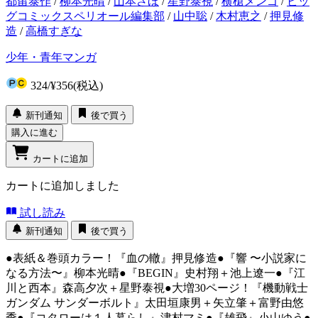
都留泰作
/
柳本光晴
/
山本さほ
/
星野泰視
/
横槍メンゴ
/
ビッ
グコミックスペリオール編集部
/
山中聡
/
木村恵之
/
押見修
造
/
高橋すぎな
少年・青年マンガ
324
/
¥356
(税込)
新刊通知
後で買う
購入に進む
カートに追加
カートに追加しました
試し読み
新刊通知
後で買う
●表紙＆巻頭カラー！『血の轍』押見修造●『響 〜小説家に
なる方法〜』柳本光晴●『BEGIN』史村翔＋池上遼一●『江
川と西本』森高夕次＋星野泰視●大増30ページ！『機動戦士
ガンダム サンダーボルト』太田垣康男＋矢立肇＋富野由悠
季●『コタローは１人暮らし』津村マミ●『雄飛』小山ゆう●