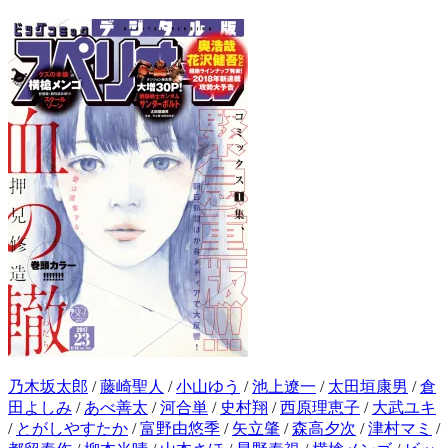
乃木坂太郎
/
藤崎聖人
/
小山ゆう
/
池上遼一
/
太田垣康男
/
倉
田よしみ
/
あべ善太
/
河合単
/
史村翔
/
西原理恵子
/
大武ユキ
/
とがしやすたか
/
富野由悠季
/
矢立肇
/
森高夕次
/
津村マミ
/