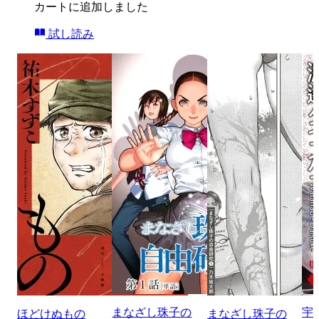
カートに追加しました
試し読み
まなざし珠子の
宇
ほどけぬもの
まなざし珠子の