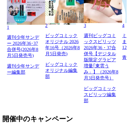
2
3
4
1
ビッグコミック
週刊ビッグコミ
ミ
週刊少年サンデ
オリジナル 2026
ックスピリッツ
ま
ー 2026年36･37
12
年16号（2026年8
2026年36・37合
合併号(2026年8
月5日発売)
併号【デジタル
月5日発売号)
青
版限定グラビア
ビッグコミック
増量｢東雲う
週刊少年サンデ
オリジナル編集
み」】（2026年8
ー編集部
部
月3日発売号）
ビッグコミック
スピリッツ編集
部
開催中のキャンペーン