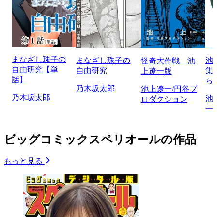
まなざし珠子の
まなざし珠子の
池
怪奇大作戦 池
自由研究【単
自由研究
集
上遼一版
話】
ら
乃木坂太郎
池上遼一/円谷プ
乃木坂太郎
池
ロダクション
一
ビッグコミックスペリオールの作品
もっと見る