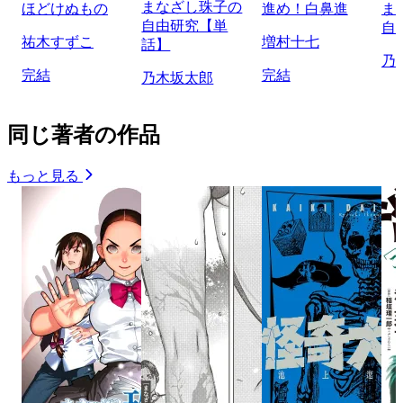
まなざし珠子の
ほどけぬもの
進め！白鼻進
ま
自由研究【単
自
祐木すずこ
増村十七
話】
乃
完結
完結
乃木坂太郎
同じ著者の作品
もっと見る