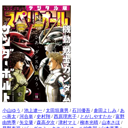
小山ゆう
/
池上遼一
/
太田垣康男
/
石川優吾
/
倉田よしみ
/
あ
べ善太
/
河合単
/
史村翔
/
西原理恵子
/
とがしやすたか
/
富野
由悠季
/
矢立肇
/
森高夕次
/
津村マミ
/
柳本光晴
/
山本さほ
/