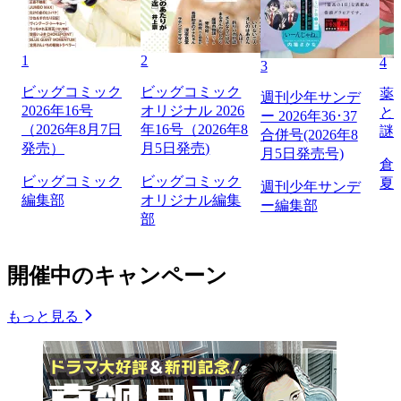
1
2
4
3
ビッグコミック
ビッグコミック
薬
週刊少年サンデ
2026年16号
オリジナル 2026
と
ー 2026年36･37
（2026年8月7日
年16号（2026年8
謎
合併号(2026年8
発売）
月5日発売)
月5日発売号)
倉
ビッグコミック
ビッグコミック
夏
週刊少年サンデ
編集部
オリジナル編集
ー編集部
部
開催中のキャンペーン
もっと見る