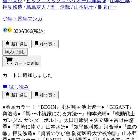
星野泰視
/
ビッグコミックスペリオール編集部
/
山本亜季
/
押見修造
/
鳥島灰人
/
奥 浩哉
/
山本純士
/
棚園正一
少年・青年マンガ
333
/
¥366
(税込)
新刊通知
後で買う
購入に進む
カートに追加
カートに追加しました
試し読み
新刊通知
後で買う
●巻頭カラー！『BEGIN』史村翔＋池上遼一●『GIGANT』
奥浩哉●『響 〜小説家になる方法〜』柳本光晴●『機動戦士
ガンダム サンダーボルト』太田垣康男＋矢立肇＋富野由悠
季●『岡崎に捧ぐ』山本さほ●『銀平飯科帳』河合単●『血の
轍』押見修造●『賢者の学び舎 防衛医科大学校物語』山本亜
季●巻中カラー！『BABEL』石川優吾●『江川と西本』森高