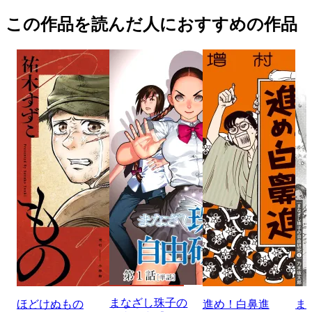
この作品を読んだ人におすすめの作品
まなざし珠子の
ほどけぬもの
進め！白鼻進
ま