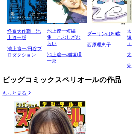
池上遼一短編
太
怪奇大作戦 池
ダーリンは80歳
集 こぶしざむ
短
上遼一版
らい
ｉ
西原理恵子
池上遼一/円谷プ
池上遼一/稲垣理
太
ロダクション
一郎
完
ビッグコミックスペリオールの作品
もっと見る