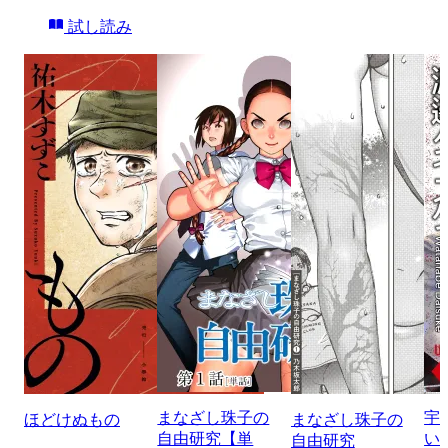
試し読み
まなざし珠子の
宇
ほどけぬもの
まなざし珠子の
自由研究【単
い
自由研究