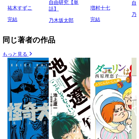
自由研究【単
自
祐木すずこ
増村十七
話】
乃
完結
完結
乃木坂太郎
同じ著者の作品
もっと見る