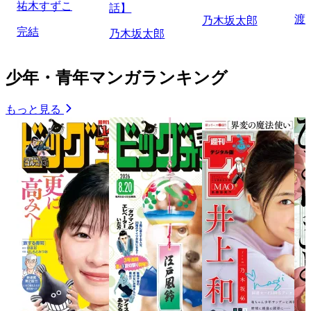
祐木すずこ
話】
渡
乃木坂太郎
完結
乃木坂太郎
少年・青年マンガランキング
もっと見る