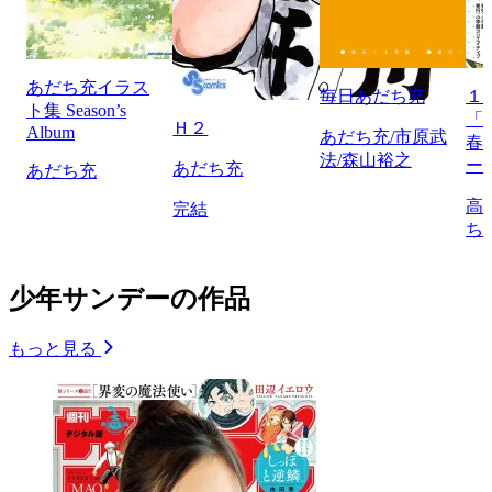
あだち充イラス
毎日あだち充
１
ト集 Season’s
「
Ｈ２
Album
あだち充/市原武
春
法/森山裕之
ー
あだち充
あだち充
高
完結
ち
少年サンデーの作品
もっと見る