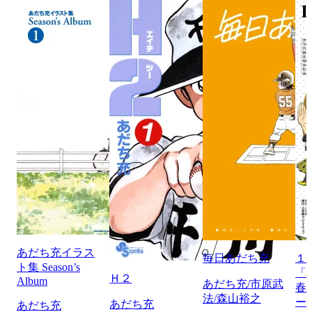
あだち充イラス
毎日あだち充
１
ト集 Season’s
「
Ｈ２
Album
あだち充/市原武
春
法/森山裕之
ー
あだち充
あだち充