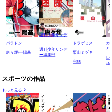
週刊少年サンデ
ー
パラドン
ドラゲミス
カ
と
週刊少年サンデ
唐々煙/一陽基
栗山ミヅキ
ー編集部
レ
完結
ゅ
スポーツの作品
もっと見る