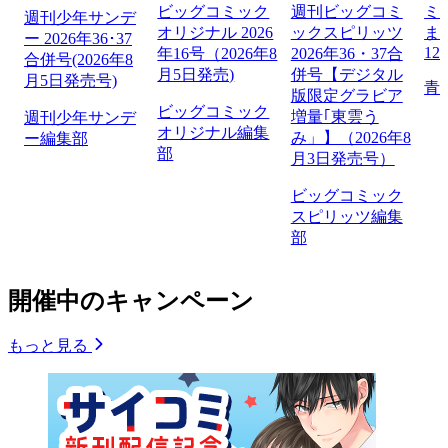
ビッグコミック
週刊ビッグコミ
ミ
週刊少年サンデ
オリジナル 2026
ックスピリッツ
ま
ー 2026年36･37
12
年16号（2026年8
2026年36・37合
合併号(2026年8
月5日発売)
併号【デジタル
月5日発売号)
青
版限定グラビア
ビッグコミック
増量｢東雲う
週刊少年サンデ
オリジナル編集
み」】（2026年8
ー編集部
部
月3日発売号）
ビッグコミック
スピリッツ編集
部
開催中のキャンペーン
もっと見る