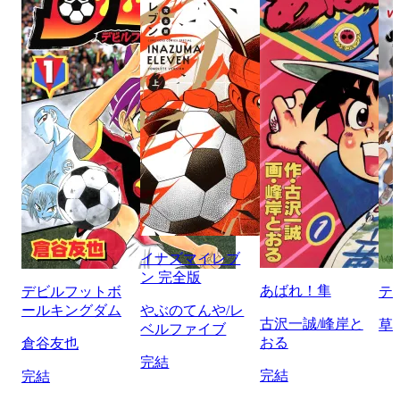
イナズマイレブ
ン 完全版
あばれ！隼
デビルフットボ
テ
ールキングダム
やぶのてんや/レ
古沢一誠/峰岸と
草
ベルファイブ
おる
倉谷友也
完結
完結
完結