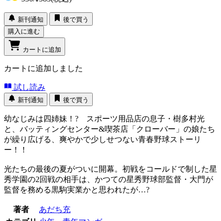
新刊通知
後で買う
購入に進む
カートに追加
カートに追加しました
試し読み
新刊通知
後で買う
幼なじみは四姉妹！? スポーツ用品店の息子・樹多村光
と、バッティングセンター&喫茶店「クローバー」の娘たち
が繰り広げる、爽やかで少しせつない青春野球ストーリ
ー！！
光たちの最後の夏がついに開幕。初戦をコールドで制した星
秀学園の2回戦の相手は、かつての星秀野球部監督・大門が
監督を務める黒駒実業かと思われたが…?
著者
あだち充