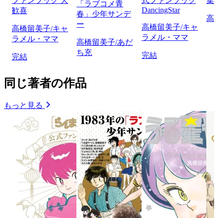
ファンブック 大
式ファンブック
集
「ラブコメ青
DancingStar
歓喜
春」少年サンデ
高
ー
高橋留美子/キャ
高橋留美子/キャ
ラメル・ママ
ラメル・ママ
高橋留美子/あだ
ち充
完結
完結
同じ著者の作品
もっと見る