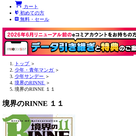
カート
初めての方
無料・セール
トップ
＞
少年・青年マンガ
＞
少年サンデー
＞
境界のRINNE
＞
境界のRINNE １１
境界のRINNE １１