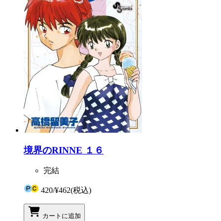
境界のRINNE １６
完結
420
/
¥462
(税込)
カートに追加