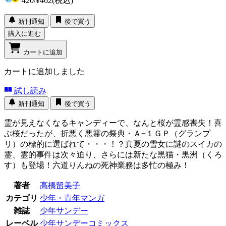
420
/
¥462
(税込)
新刊通知
後で買う
購入に進む
カートに追加
カートに追加しました
試し読み
新刊通知
後で買う
霊が見えなくなるキャンディーで、なんと桜が霊感喪失！喜
ぶ桜だったが、折悪く悪霊の祭典・Ａ−１ＧＰ（グランプ
リ）の標的に選ばれて・・・！？真夏の雪女に謎のスイカの
霊、霊的事件は次々迫り、さらには新たな黒猫・黒洲（くろ
す）も登場！六道りんねの死神業務は多忙の極み！
著者
高橋留美子
カテゴリ
少年・青年マンガ
雑誌
少年サンデー
レーベル
少年サンデーコミックス