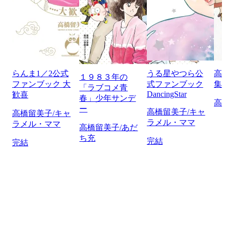
らんま1／2公式
うる星やつら公
高
１９８３年の
ファンブック 大
式ファンブック
集
「ラブコメ青
DancingStar
歓喜
春」少年サンデ
高
ー
高橋留美子/キャ
高橋留美子/キャ
ラメル・ママ
ラメル・ママ
高橋留美子/あだ
ち充
完結
完結