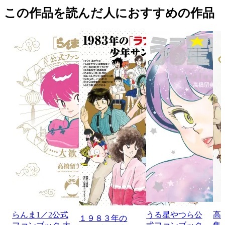
この作品を読んだ人におすすめの作品
らんま1／2公式
うる星やつら公
高
１９８３年の