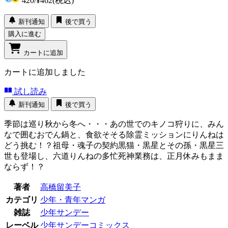
420
/
¥462
(税込)
新刊通知
後で買う
購入に進む
カートに追加
カートに追加しました
試し読み
新刊通知
後で買う
季節は巡り秋から冬へ・・・あの世でのキノコ狩りに、みん
なで囲むおでん鍋と、食欲そそる除霊ミッションにりんねは
どう挑む！？祖母・魂子の契約黒猫・黒星とその孫・黒星三
世も登場し、六道りんねの多忙死神業務は、正月休みもまま
ならず！？
著者
高橋留美子
カテゴリ
少年・青年マンガ
雑誌
少年サンデー
レーベル
少年サンデーコミックス