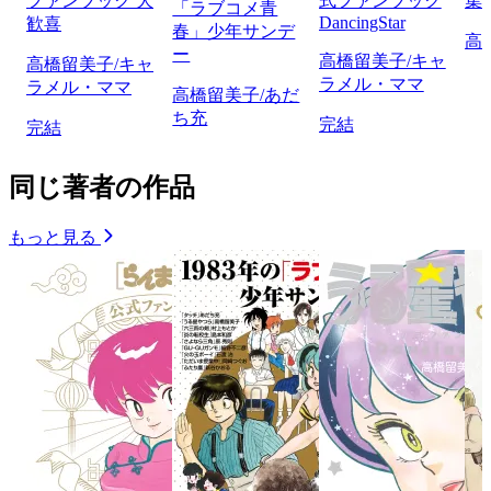
ファンブック 大
式ファンブック
集
「ラブコメ青
DancingStar
歓喜
春」少年サンデ
高
ー
高橋留美子/キャ
高橋留美子/キャ
ラメル・ママ
ラメル・ママ
高橋留美子/あだ
ち充
完結
完結
同じ著者の作品
もっと見る