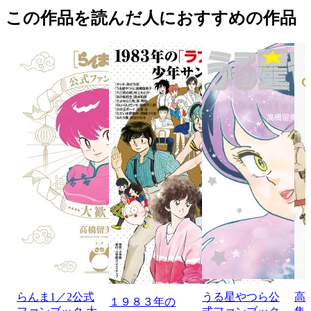
この作品を読んだ人におすすめの作品
らんま1／2公式
うる星やつら公
高
１９８３年の