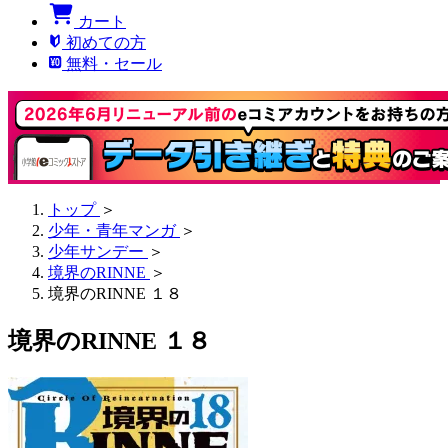
カート
初めての方
無料・セール
トップ
＞
少年・青年マンガ
＞
少年サンデー
＞
境界のRINNE
＞
境界のRINNE １８
境界のRINNE １８