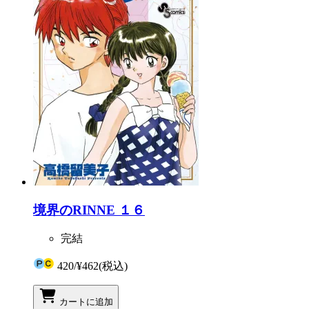
境界のRINNE １６
完結
420
/
¥462
(税込)
カートに追加