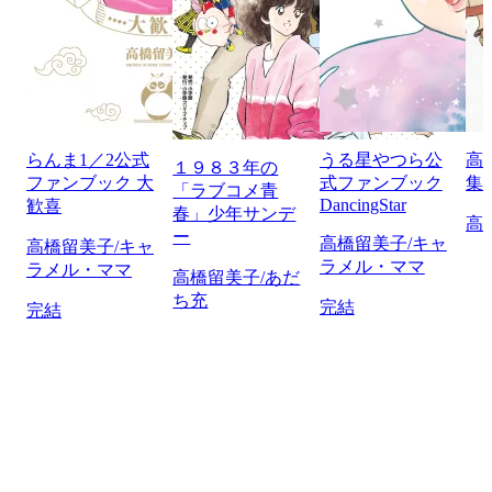
らんま1／2公式
うる星やつら公
高
１９８３年の
ファンブック 大
式ファンブック
集
「ラブコメ青
DancingStar
歓喜
春」少年サンデ
高
ー
高橋留美子/キャ
高橋留美子/キャ
ラメル・ママ
ラメル・ママ
高橋留美子/あだ
ち充
完結
完結