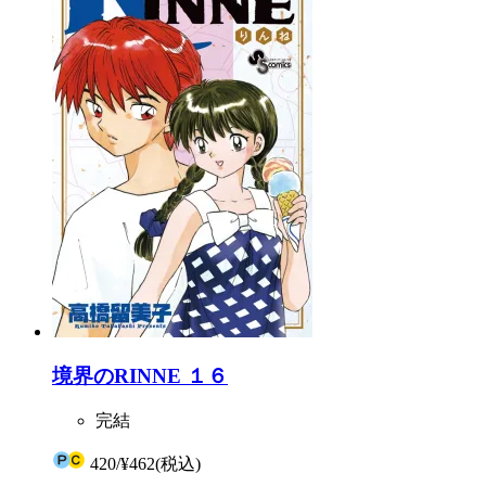
境界のRINNE １６
完結
420
/
¥462
(税込)