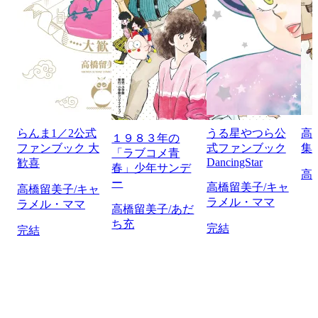
らんま1／2公式
うる星やつら公
高
１９８３年の
ファンブック 大
式ファンブック
集
「ラブコメ青
DancingStar
歓喜
春」少年サンデ
高
ー
高橋留美子/キャ
高橋留美子/キャ
ラメル・ママ
ラメル・ママ
高橋留美子/あだ
ち充
完結
完結