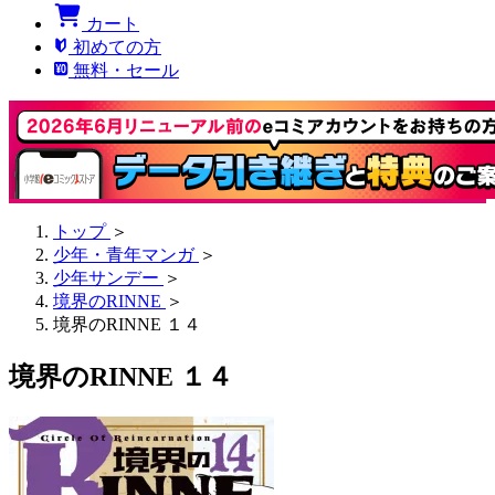
カート
初めての方
無料・セール
トップ
＞
少年・青年マンガ
＞
少年サンデー
＞
境界のRINNE
＞
境界のRINNE １４
境界のRINNE １４