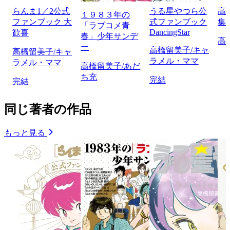
らんま1／2公式
うる星やつら公
高
１９８３年の
ファンブック 大
式ファンブック
集
「ラブコメ青
DancingStar
歓喜
春」少年サンデ
高
ー
高橋留美子/キャ
高橋留美子/キャ
ラメル・ママ
ラメル・ママ
高橋留美子/あだ
ち充
完結
完結
同じ著者の作品
もっと見る