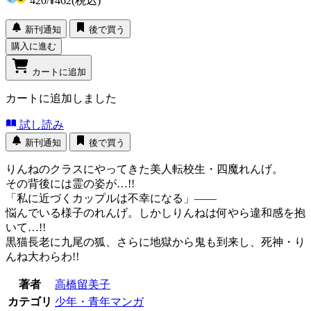
420
/
¥462
(税込)
新刊通知
後で買う
購入に進む
カートに追加
カートに追加しました
試し読み
新刊通知
後で買う
りんねのクラスにやってきた美人転校生・四魔れんげ。
その背後には霊の姿が…!!
「私に近づくカップルは不幸になる」――
悩んでいる様子のれんげ。しかしりんねは何やら違和感を抱
いて…!!
黒猫長老に九尾の狐、さらに地獄から鬼も到来し、死神・り
んね大わらわ!!
著者
高橋留美子
カテゴリ
少年・青年マンガ