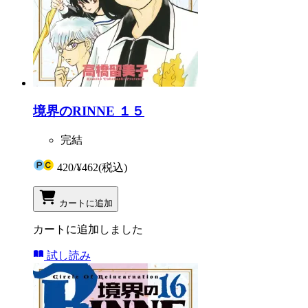
境界のRINNE １５
完結
420
/
¥462
(税込)
カートに追加
カートに追加しました
試し読み