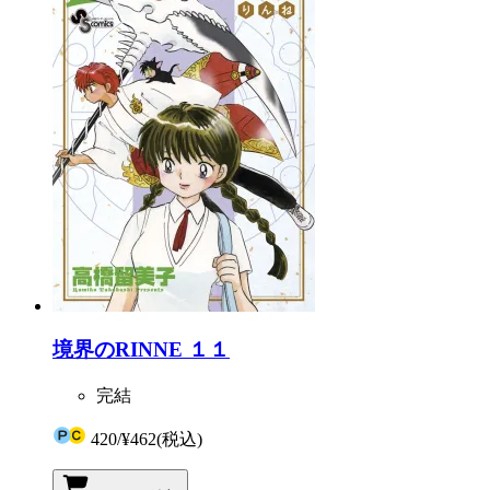
境界のRINNE １１
完結
420
/
¥462
(税込)