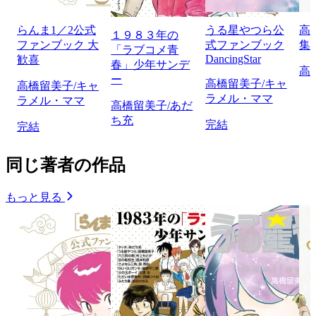
らんま1／2公式
うる星やつら公
高
１９８３年の
ファンブック 大
式ファンブック
集
「ラブコメ青
DancingStar
歓喜
春」少年サンデ
高
ー
高橋留美子/キャ
高橋留美子/キャ
ラメル・ママ
ラメル・ママ
高橋留美子/あだ
ち充
完結
完結
同じ著者の作品
もっと見る