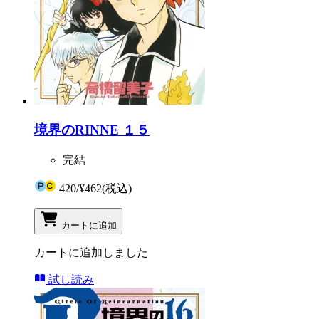
境界のRINNE １５
完結
420
/
¥462
(税込)
カートに追加
カートに追加しました
試し読み