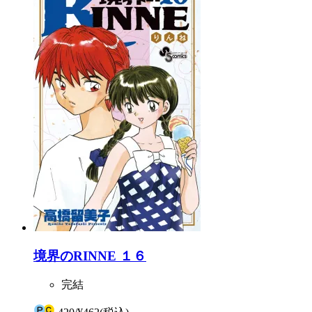
境界のRINNE １６
完結