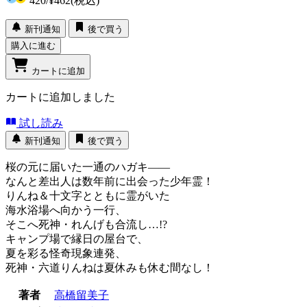
420
/
¥462
(税込)
新刊通知
後で買う
購入に進む
カートに追加
カートに追加しました
試し読み
新刊通知
後で買う
桜の元に届いた一通のハガキ――
なんと差出人は数年前に出会った少年霊！
りんね＆十文字とともに霊がいた
海水浴場へ向かう一行、
そこへ死神・れんげも合流し…!?
キャンプ場で縁日の屋台で、
夏を彩る怪奇現象連発、
死神・六道りんねは夏休みも休む間なし！
著者
高橋留美子