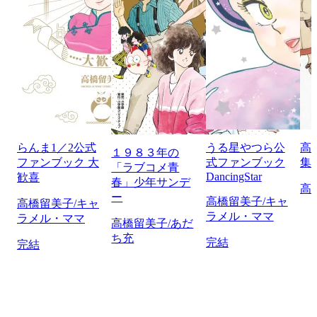
らんま1／2公式
うる星やつら公
高
１９８３年の
ファンブック 大
式ファンブック
集
「ラブコメ青
DancingStar
歓喜
春」少年サンデ
高
ー
高橋留美子/キャ
高橋留美子/キャ
ラメル・ママ
ラメル・ママ
高橋留美子/あだ
ち充
完結
完結