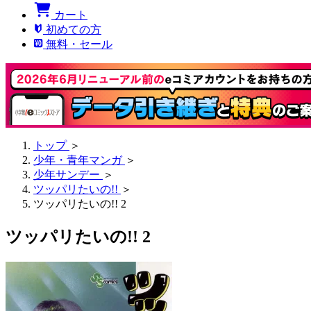
カート
初めての方
無料・セール
トップ
＞
少年・青年マンガ
＞
少年サンデー
＞
ツッパリたいの!!
＞
ツッパリたいの!! 2
ツッパリたいの!! 2