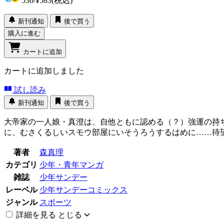
530
/
¥583
(税込)
新刊通知
後で買う
購入に進む
カートに追加
カートに追加しました
試し読み
新刊通知
後で買う
大帝家の一人娘・真澄は、自他ともに認める（？）強運の持
に、むさくるしいスモウ部屋にいそうろうするはめに……待
著者
森真理
カテゴリ
少年・青年マンガ
雑誌
少年サンデー
レーベル
少年サンデーコミックス
ジャンル
スポーツ
詳細を見る
とじる