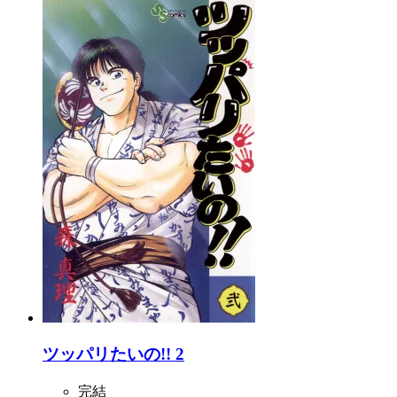
ツッパリたいの!! 2
完結