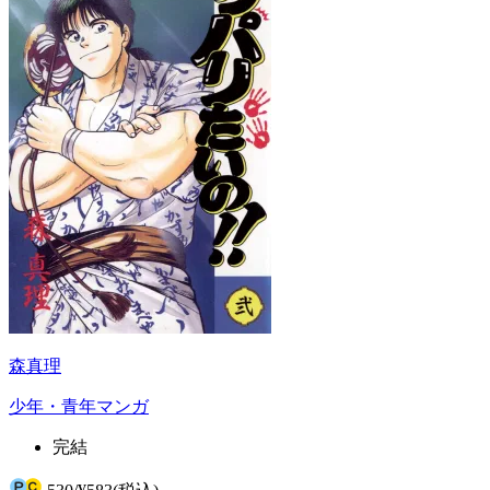
森真理
少年・青年マンガ
完結