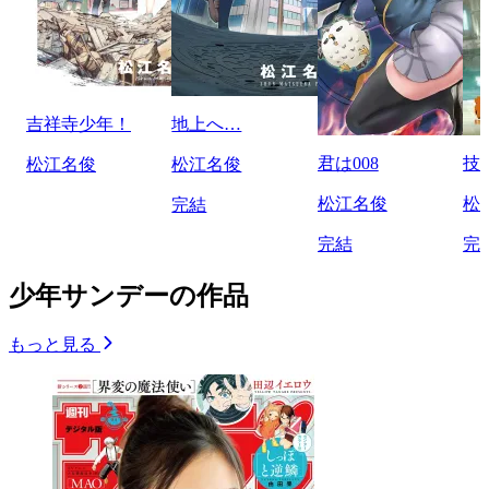
吉祥寺少年！
地上へ…
君は008
技
松江名俊
松江名俊
松江名俊
松
完結
完結
完
少年サンデーの作品
もっと見る