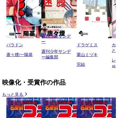
週刊少年サンデ
ー
パラドン
ドラゲミス
カ
と
週刊少年サンデ
唐々煙/一陽基
栗山ミヅキ
ー編集部
レ
完結
ゅ
映像化・受賞作の作品
もっと見る