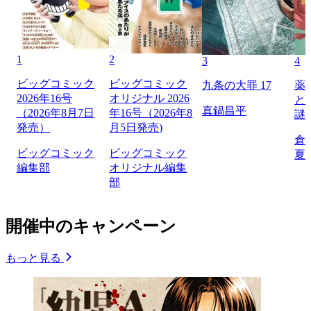
1
2
3
4
ビッグコミック
ビッグコミック
九条の大罪 17
薬
2026年16号
オリジナル 2026
と
真鍋昌平
（2026年8月7日
年16号（2026年8
謎
発売）
月5日発売)
倉
ビッグコミック
ビッグコミック
夏
編集部
オリジナル編集
部
開催中のキャンペーン
もっと見る