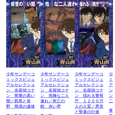
少年サンデーコ
少年サンデーコ
少年サンデーコ
少
ミックスビジュ
ミックスビジュ
ミックスビジュ
ミ
アルセレクショ
アルセレクショ
アルセレクショ
ア
ン 名探偵コナ
ン 名探偵コナ
ン 名探偵コナ
ン
ン 県警の黒い
ン 危険な二人
ン 揺れる警視
ン
闇／群馬と長
連れ／死亡の
庁 １２００万
二
野 県境の遺体
館、赤い壁
人の人質／悪意
青
と聖者の行進