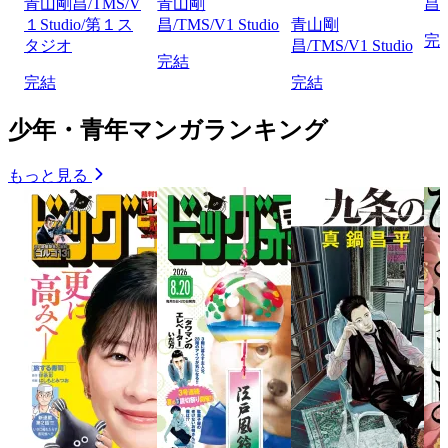
青山剛昌/TMS/V
青山剛
昌/
１Studio/第１ス
昌/TMS/V1 Studio
青山剛
完
タジオ
昌/TMS/V1 Studio
完結
完結
完結
少年・青年マンガランキング
もっと見る