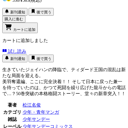
530
/
¥583
(税込)
新刊通知
後で買う
購入に進む
カートに追加
カートに追加しました
試し読み
新刊通知
後で買う
生きていたジェイハンの降臨で、ティダード王国の混乱は新
たな局面を迎える。
美羽奪還編、ここに完全決着！！ そして日本に戻った兼一
を待っていたのは、かつて死闘を繰り広げた龍斗からの電話
で…？50巻突破の本格格闘ストーリー、堂々の新章突入！！
著者
松江名俊
カテゴリ
少年・青年マンガ
雑誌
少年サンデー
レーベル
少年サンデーコミックス