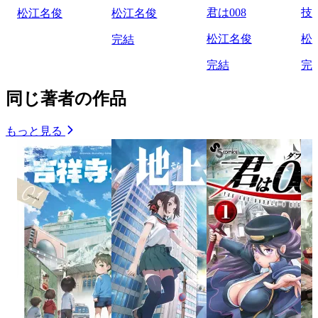
君は008
技
松江名俊
松江名俊
松江名俊
松
完結
完結
完
同じ著者の作品
もっと見る