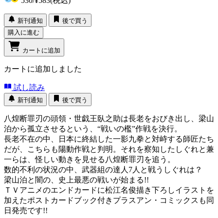
530
/
¥583
(税込)
新刊通知
後で買う
購入に進む
カートに追加
カートに追加しました
試し読み
新刊通知
後で買う
八煌断罪刃の頭領・世戯王臥之助は長老をおびき出し、梁山
泊から孤立させるという、“戦いの檻”作戦を決行。
長老不在の中、日本に終結した一影九拳と対峙する師匠たち
だが、こちらも陽動作戦と判明。それを察知したしぐれと兼
一らは、怪しい動きを見せる八煌断罪刃を追う。
数的不利の状況の中、武器組の達人7人と戦うしぐれは？
梁山泊と闇の、史上最悪の戦いが始まる!!
ＴＶアニメのエンドカードに松江名俊描き下ろしイラストを
加えたポストカードブック付きプラスアン・コミックスも同
日発売です!!