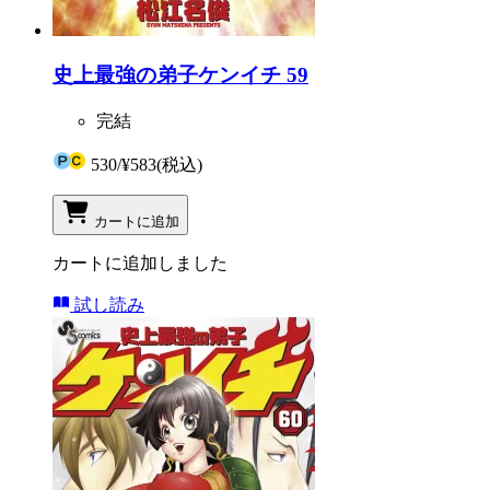
史上最強の弟子ケンイチ 59
完結
530
/
¥583
(税込)
カートに追加
カートに追加しました
試し読み