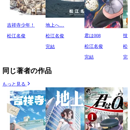
吉祥寺少年！
地上へ…
君は008
技
松江名俊
松江名俊
松江名俊
松
完結
完結
完
同じ著者の作品
もっと見る