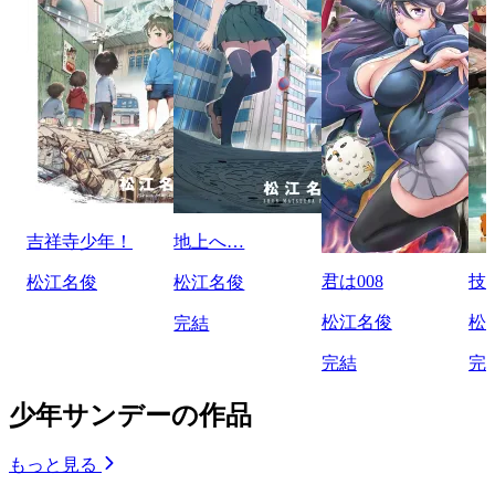
吉祥寺少年！
地上へ…
君は008
技
松江名俊
松江名俊
松江名俊
松
完結
完結
完
少年サンデーの作品
もっと見る