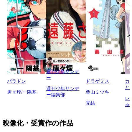
週刊少年サンデ
ー
パラドン
ドラゲミス
カ
と
週刊少年サンデ
唐々煙/一陽基
栗山ミヅキ
ー編集部
レ
完結
ゅ
映像化・受賞作の作品