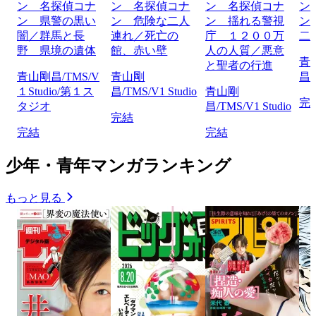
ン 名探偵コナ
ン 名探偵コナ
ン 名探偵コナ
ン
ン 県警の黒い
ン 危険な二人
ン 揺れる警視
ン
闇／群馬と長
連れ／死亡の
庁 １２００万
二
野 県境の遺体
館、赤い壁
人の人質／悪意
青
と聖者の行進
青山剛昌/TMS/V
青山剛
昌/
１Studio/第１ス
昌/TMS/V1 Studio
青山剛
完
タジオ
昌/TMS/V1 Studio
完結
完結
完結
少年・青年マンガランキング
もっと見る