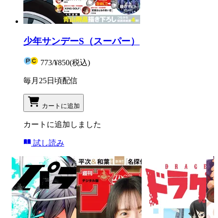
少年サンデーS（スーパー）
773
/
¥850
(税込)
毎月25日頃配信
カートに追加
カートに追加しました
試し読み