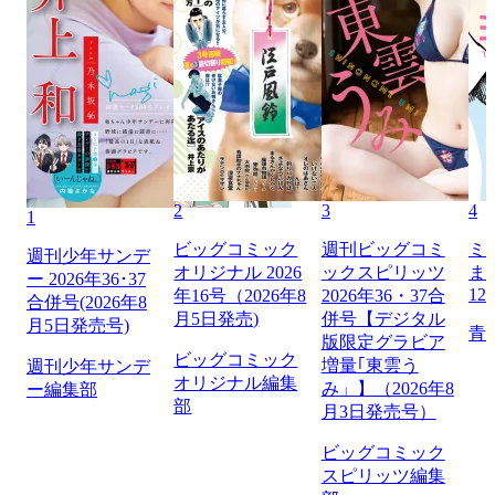
2
3
4
1
ビッグコミック
週刊ビッグコミ
ミ
週刊少年サンデ
オリジナル 2026
ックスピリッツ
ま
ー 2026年36･37
12
年16号（2026年8
2026年36・37合
合併号(2026年8
月5日発売)
併号【デジタル
月5日発売号)
青
版限定グラビア
ビッグコミック
増量｢東雲う
週刊少年サンデ
オリジナル編集
み」】（2026年8
ー編集部
部
月3日発売号）
ビッグコミック
スピリッツ編集