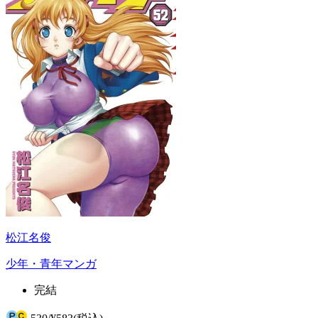
松江名俊
少年・青年マンガ
完結