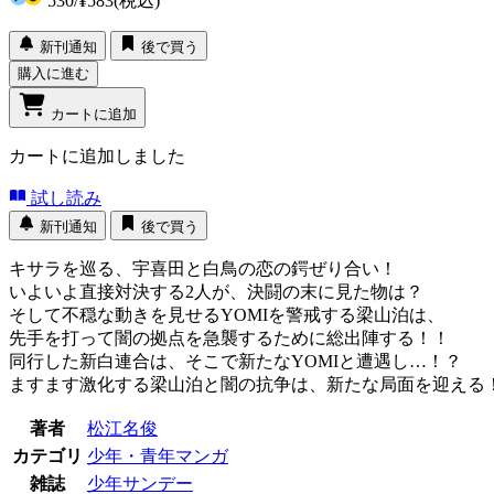
530
/
¥583
(税込)
新刊通知
後で買う
購入に進む
カートに追加
カートに追加しました
試し読み
新刊通知
後で買う
キサラを巡る、宇喜田と白鳥の恋の鍔ぜり合い！
いよいよ直接対決する2人が、決闘の末に見た物は？
そして不穏な動きを見せるYOMIを警戒する梁山泊は、
先手を打って闇の拠点を急襲するために総出陣する！！
同行した新白連合は、そこで新たなYOMIと遭遇し…！？
ますます激化する梁山泊と闇の抗争は、新たな局面を迎える
著者
松江名俊
カテゴリ
少年・青年マンガ
雑誌
少年サンデー