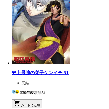
史上最強の弟子ケンイチ 51
完結
530
/
¥583
(税込)
カートに追加