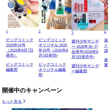
1
2
4
3
ビッグコミック
ビッグコミック
薬
週刊少年サンデ
2026年16号
オリジナル 2026
と
ー 2026年36･37
（2026年8月7日
年16号（2026年8
謎
合併号(2026年8
発売）
月5日発売)
月5日発売号)
倉
ビッグコミック
ビッグコミック
夏
週刊少年サンデ
編集部
オリジナル編集
ー編集部
部
開催中のキャンペーン
もっと見る