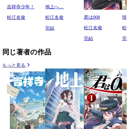
吉祥寺少年！
地上へ…
君は008
技
松江名俊
松江名俊
松江名俊
松
完結
完結
完
同じ著者の作品
もっと見る