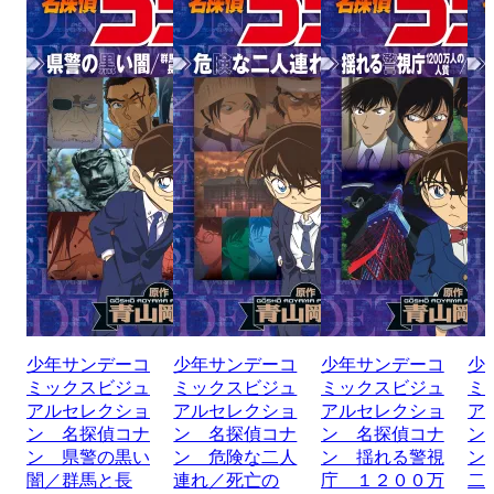
少年サンデーコ
少年サンデーコ
少年サンデーコ
少
ミックスビジュ
ミックスビジュ
ミックスビジュ
ミ
アルセレクショ
アルセレクショ
アルセレクショ
ア
ン 名探偵コナ
ン 名探偵コナ
ン 名探偵コナ
ン
ン 県警の黒い
ン 危険な二人
ン 揺れる警視
ン
闇／群馬と長
連れ／死亡の
庁 １２００万
二