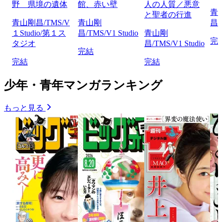
野 県境の遺体
館、赤い壁
人の人質／悪意
青
と聖者の行進
青山剛昌/TMS/V
青山剛
昌/
１Studio/第１ス
昌/TMS/V1 Studio
青山剛
完
タジオ
昌/TMS/V1 Studio
完結
完結
完結
少年・青年マンガランキング
もっと見る