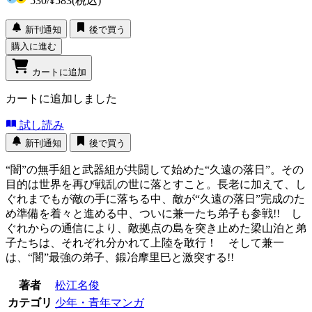
530
/
¥583
(税込)
新刊通知
後で買う
購入に進む
カートに追加
カートに追加しました
試し読み
新刊通知
後で買う
“闇”の無手組と武器組が共闘して始めた“久遠の落日”。その
目的は世界を再び戦乱の世に落とすこと。長老に加えて、し
ぐれまでもが敵の手に落ちる中、敵が“久遠の落日”完成のた
め準備を着々と進める中、ついに兼一たち弟子も参戦!! し
ぐれからの通信により、敵拠点の島を突き止めた梁山泊と弟
子たちは、それぞれ分かれて上陸を敢行！ そして兼一
は、“闇”最強の弟子、鍛冶摩里巳と激突する!!
著者
松江名俊
カテゴリ
少年・青年マンガ