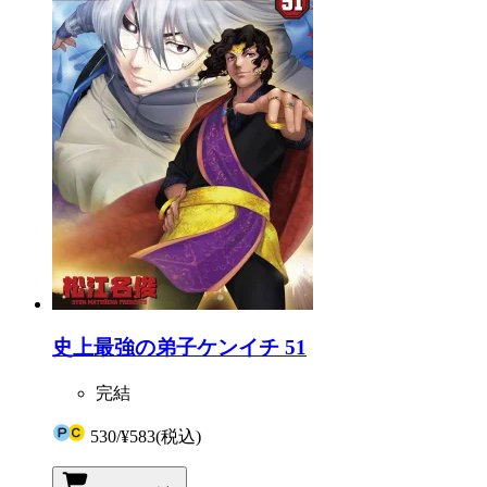
史上最強の弟子ケンイチ 51
完結
530
/
¥583
(税込)