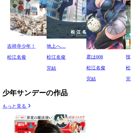
吉祥寺少年！
地上へ…
君は008
技
松江名俊
松江名俊
松江名俊
松
完結
完結
完
少年サンデーの作品
もっと見る