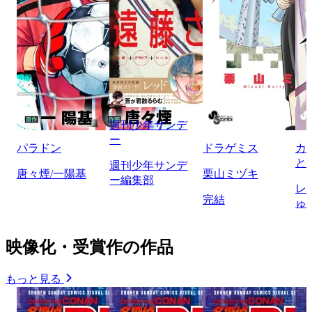
週刊少年サンデ
ー
パラドン
ドラゲミス
カ
と
週刊少年サンデ
唐々煙/一陽基
栗山ミヅキ
ー編集部
レ
完結
ゅ
映像化・受賞作の作品
もっと見る