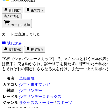
530
/
¥583
(税込)
新刊通知
後で買う
購入に進む
カートに追加
カートに追加しました
試し読み
新刊通知
後で買う
JY杯（ジャパンユースカップ）で、メキシコと戦う日本代表
は轍平に突き動かされ、試合終了を待たずに練習のため学校
もそれぞれの闘志にさらなる火を付け、また一つ上の世界へ
著者
草場道輝
カテゴリ
少年・青年マンガ
雑誌
少年サンデー
レーベル
少年サンデーコミックス
ジャンル
サクセスストーリー
/
スポーツ