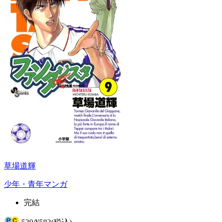
草場道輝
少年・青年マンガ
完結