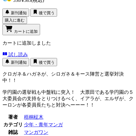
530
/
¥583
(税込)
新刊通知
後で買う
購入に進む
カートに追加
カートに追加しました
試し読み
新刊通知
後で買う
クロガネ＆ハガネが、シロガネ＆キース陣営と選挙対決
中！！
学円園の選挙戦も中盤戦に突入！ 大票田である学円園の５
大委員会の支持をとりつけるべく、イアラが、エルザが、ク
ーロンが各委員長たちと対決へーーー！！
著者
梧桐柾木
カテゴリ
少年・青年マンガ
雑誌
マンガワン