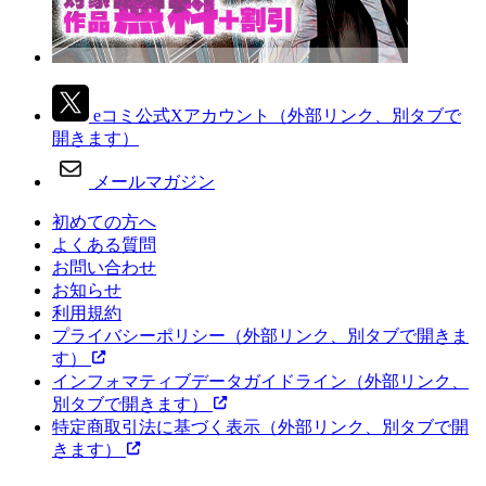
eコミ公式Xアカウント
（外部リンク、別タブで
開きます）
メールマガジン
初めての方へ
よくある質問
お問い合わせ
お知らせ
利用規約
プライバシーポリシー
（外部リンク、別タブで開きま
す）
インフォマティブデータガイドライン
（外部リンク、
別タブで開きます）
特定商取引法に基づく表示
（外部リンク、別タブで開
きます）