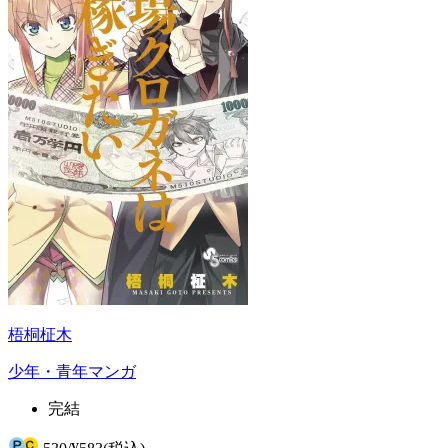
梧桐柾木
少年・青年マンガ
完結