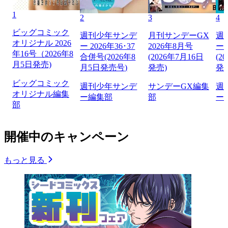
1
2
3
4
ビッグコミック
週刊少年サンデ
月刊サンデーGX
週
オリジナル 2026
ー 2026年36･37
2026年8月号
ー 
年16号（2026年8
合併号(2026年8
(2026年7月16日
(2
月5日発売)
月5日発売号)
発売)
発
ビッグコミック
週刊少年サンデ
サンデーGX編集
週
オリジナル編集
ー編集部
部
ー
部
開催中のキャンペーン
もっと見る