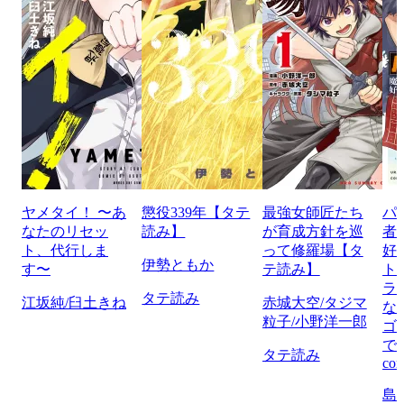
ヤメタイ！ 〜あ
懲役339年【タテ
最強女師匠たち
パ
なたのリセッ
読み】
が育成方針を巡
者
ト、代行しま
って修羅場【タ
好
伊勢ともか
す〜
テ読み】
ト
ラ
タテ読み
江坂純/臼土きね
赤城大空/タジマ
な
粒子/小野洋一郎
ゴ
で
タテ読み
com
島