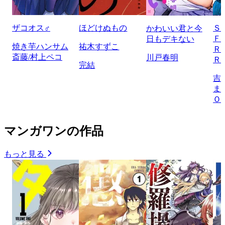
ザコオス♂
ほどけぬもの
Ｓ
かわいい君と今
Ｆ
日もデキない
焼き芋ハンサム
祐木すずこ
Ｒ
斎藤/村上ペコ
川戸春明
Ｒ
完結
吉
ま
Ｏ
マンガワンの作品
もっと見る