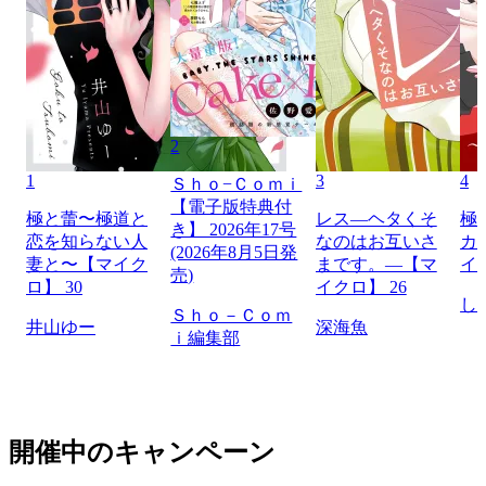
2
1
3
4
Ｓｈｏ−Ｃｏｍｉ
【電子版特典付
極と蕾〜極道と
レス―ヘタくそ
極
き】 2026年17号
恋を知らない人
なのはお互いさ
カ
(2026年8月5日発
妻と〜【マイク
まです。―【マ
イ
売)
ロ】 30
イクロ】 26
し
Ｓｈｏ－Ｃｏｍ
井山ゆー
深海魚
ｉ編集部
開催中のキャンペーン