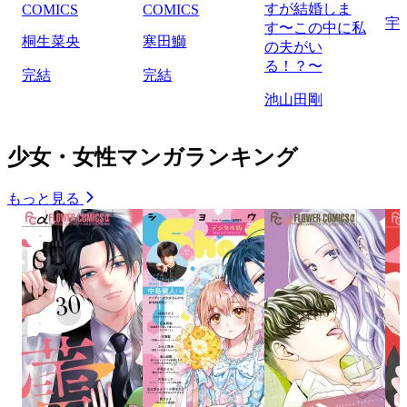
すが結婚しま
COMICS
COMICS
宇
す〜この中に私
桐生菜央
寒田鰤
の夫がい
る！？〜
完結
完結
池山田剛
少女・女性マンガランキング
もっと見る