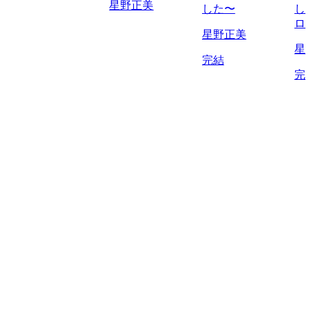
星野正美
した〜
し
ロ
星野正美
星
完結
完