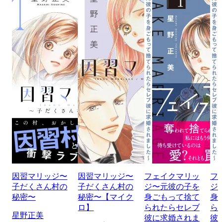
因習マリッジ〜
因習マリッジ〜
フェイクマリッ
フ
子だくさん村の
子だくさん村の
ジ〜元彼の子を
ジ
秘密〜
秘密〜【マイク
身ごもって捨て
身
ロ】
られたらセレブ
ら
星野正美
彼に求婚されま
彼