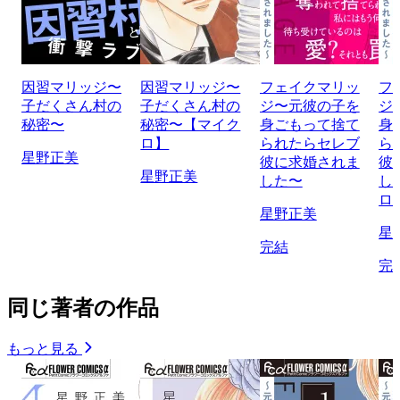
因習マリッジ〜
因習マリッジ〜
フェイクマリッ
フ
子だくさん村の
子だくさん村の
ジ〜元彼の子を
ジ
秘密〜
秘密〜【マイク
身ごもって捨て
身
ロ】
られたらセレブ
ら
星野正美
彼に求婚されま
彼
星野正美
した〜
し
ロ
星野正美
星
完結
完
同じ著者の作品
もっと見る