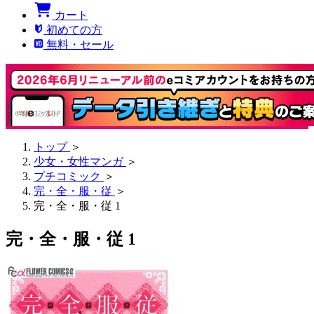
カート
初めての方
無料・セール
トップ
＞
少女・女性マンガ
＞
プチコミック
＞
完・全・服・従
＞
完・全・服・従 1
完・全・服・従 1