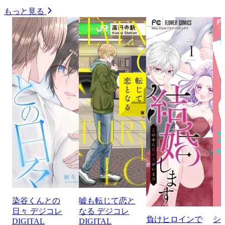
もっと見る
染谷くんとの
嘘も転じて恋と
日々 デジコレ
なる デジコレ
負けヒロインで
シ
DIGITAL
DIGITAL