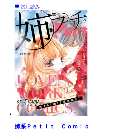
試し読み
姉系Ｐｅｔｉｔ Ｃｏｍｉｃ