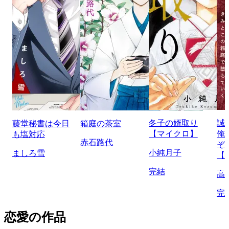
冬子の婿取り
誠
藤堂秘書は今日
箱庭の茶室
【マイクロ】
俺
も塩対応
赤石路代
ぞ
小純月子
ましろ雪
【
完結
高
完
恋愛の作品