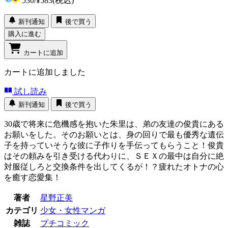
530
/
¥583
(税込)
新刊通知
後で買う
購入に進む
カートに追加
カートに追加しました
試し読み
新刊通知
後で買う
30歳で将来に危機感を抱いた朱里は、弟の友達の俊貴にある
お願いをした。そのお願いとは、身の回りで最も優秀な遺伝
子を持っていそうな彼に子作りを手伝ってもらうこと！俊貴
はその頼みを引き受ける代わりに、ＳＥＸの最中は自分に絶
対服従しろと交換条件を出してくるが！？疲れたオトナの心
を癒す恋愛集！
著者
星野正美
カテゴリ
少女・女性マンガ
雑誌
プチコミック