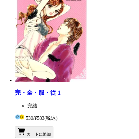
完・全・服・従 1
完結
530
/
¥583
(税込)
カートに追加